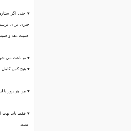
♥ حتی اگر ستاره 
چیزی برای ترسید
اهمیت دهد و همی
♥ تو باعث می شو
♥ هیچ کس کامل نی
♥ من هر روز با ل
♥ فقط باید بهت ا
است.