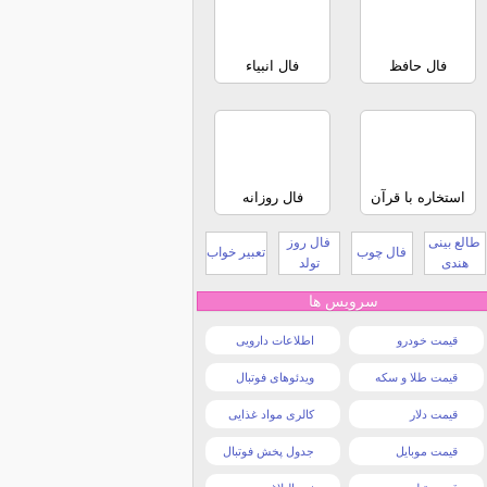
فال حافظ
فال انبیاء
استخاره با قرآن
فال روزانه
طالع بینی
فال روز
فال چوب
تعبیر خواب
هندی
تولد
سرویس ها
قیمت خودرو
اطلاعات دارویی
قیمت طلا و سکه
ویدئوهای فوتبال
قیمت دلار
کالری مواد غذایی
قیمت موبایل
جدول پخش فوتبال