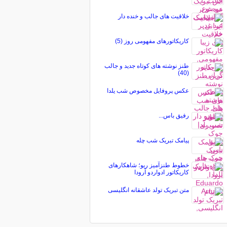
خلاقیت های جالب و خنده دار
کاریکاتورهای مفهومی روز (5)
طنز نوشته های کوتاه جدید و جالب
(40)
عکس پروفایل مخصوص شب یلدا
رفیق باس...
پیامک تبریک شب چله
خطوط طنزآمیز ریو؛ شاهکارهای
کاریکاتور ادواردو آرودا
متن تبریک تولد عاشقانه انگلیسی