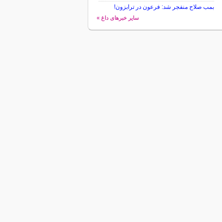
بمب صلاح منفجر شد: فرعون در ترابزون!
سایر خبرهای داغ »