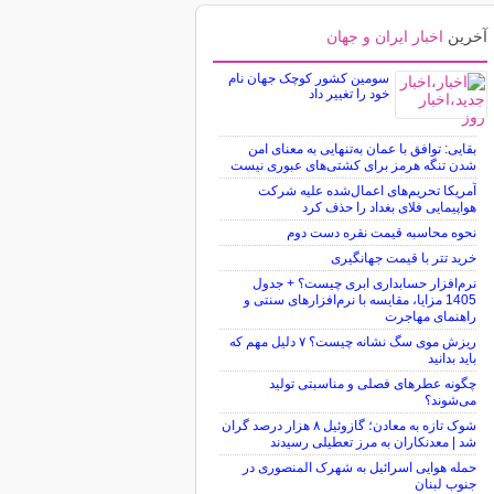
آخرین
اخبار ایران و جهان
سومین کشور کوچک جهان نام
خود را تغییر داد
بقایی: توافق با عمان به‌تنهایی به معنای امن
شدن تنگه هرمز برای کشتی‌های عبوری نیست
آمریکا تحریم‌های اعمال‌شده علیه شرکت
هواپیمایی فلای بغداد را حذف کرد
نحوه محاسبه قیمت نقره دست دوم
خرید تتر با قیمت جهانگیری
نرم‌افزار حسابداری ابری چیست؟ + جدول
1405 مزایا، مقایسه با نرم‌افزارهای سنتی و
راهنمای مهاجرت
ریزش موی سگ نشانه چیست؟ ۷ دلیل مهم که
باید بدانید
چگونه عطرهای فصلی و مناسبتی تولید
می‌شوند؟
شوک تازه به معادن؛ گازوئیل ۸ هزار درصد گران
شد | معدنکاران به مرز تعطیلی رسیدند
حمله هوایی اسرائیل به شهرک المنصوری در
جنوب لبنان