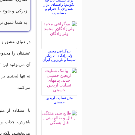
برای تسلیت باید چه
بگوییم؛ راهنمای ابراز
همدردی با احترام و
زیرکی و شوخ طبع
حساسیت
به شما عمیق تر و
در دنیای عشق و ع
بیوگرافی محمد
عشقتان را مجذوب
ولی‌زادگان؛ بازیگر
سینما و تلویزیون ایران
آن می‌توانید این
نه تنها لبخندی بر
می‌کنند.
متن تسلیت اربعین
حسینی
با استفاده از م
باهوش، جذاب و س
می‌بخشند، بلکه ب