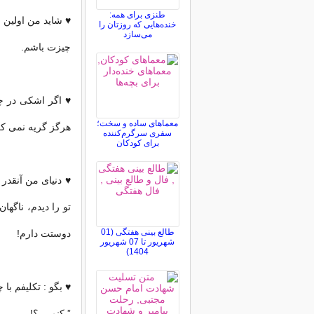
طنزی برای همه:
♥ شاید من اولین 
خنده‌هایی که روزتان را
می‌سازد
چیزت باشم.
♥ اگر اشکی در چ
معماهای ساده و سخت؛
هرگز گریه نمی کر
سفری سرگرم‌کننده
برای کودکان
♥ دنیای من آنقدر 
تو را دیدم، ناگه
طالع بینی هفتگی (01
دوستت دارم!
شهریور تا 07 شهریور
1404)
♥ بگو : تکلیفم با
” کنم …؟!