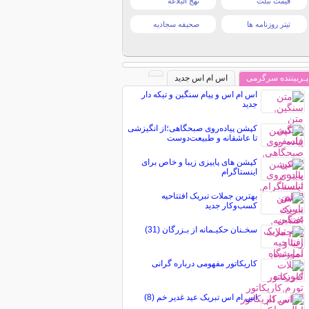
قیمت تبلت
نهج البلاغه
تیتر روزنامه ها
صحیفه سجادیه
پـربیننده سرگرمی
اس ام اس جدید
اس ام اس و پیام سنگین و تیکه دار
جدید
کپشن پیاده‌روی صبحگاهی؛از انگیزشی
تا عاشقانه و طبیعت‌دوست
کپشن های پاییزی زیبا و خاص برای
اینستاگرام
بهترین جملات تبریک افتتاحیه
کسب‌وکار جدید
سخـنان حکیـمانه از بـزرگان (31)
کاریکاتور مفهومی درباره گرانی
اس ام اس تبریک عید غدیر خم (8)