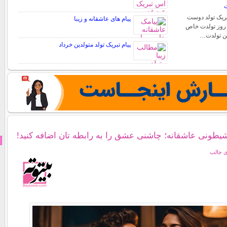
ت
تبریک تولد دوست
پیام های عاشقانه و زیبا
. روز تولدت خاص
شن تولدت…
پیام تبریک تولد متولدین خرداد
یطونی عاشقانه؛ چاشنی عشق را به رابطه تان اضافه کنید!
ی جالب