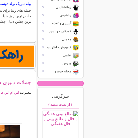
پیام تبریک تولد دوس
روانشناسی
جمله های زیبا برای 
زناشویی
خاص ترین روز دنیا..
ترین جشن دنیا... ج
آشپزی و تغذیه
کودکان و والدین
مذهبی
کامپیوتر و اینترنت
علمی
ورزش
مجله خودرو
جملات دلبری ش
اس ام اس ها
مجموعه:
سرگرمی
( از دست ندهید )