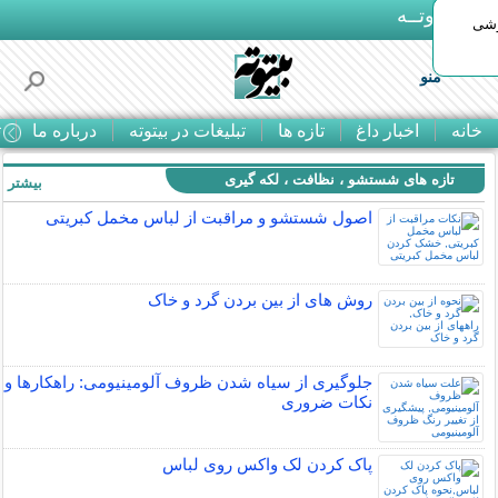
بـیتوتــه
وشی
منو
خانه
اخبار داغ
تازه ها
تبلیغات در بیتوته
درباره ما
ت
تازه های شستشو ، نظافت ، لکه گیری
بیشتر »
اصول شستشو و مراقبت از لباس مخمل کبریتی
روش های از بين بردن گرد و خاک
جلوگیری از سیاه شدن ظروف آلومینیومی: راهکارها و
نکات ضروری
پاک کردن لک واکس روی لباس