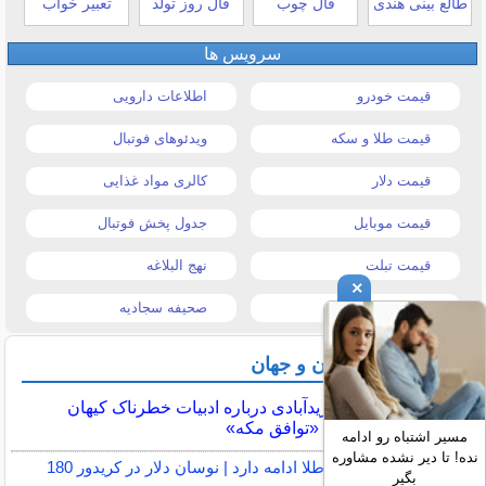
طالع بینی هندی
فال چوب
فال روز تولد
تعبیر خواب
سرویس ها
قیمت خودرو
اطلاعات دارویی
قیمت طلا و سکه
ویدئوهای فوتبال
قیمت دلار
کالری مواد غذایی
قیمت موبایل
جدول پخش فوتبال
قیمت تبلت
نهج البلاغه
×
تیتر روزنامه ها
صحیفه سجادیه
آخرین اخبار ایران و جهان
هشدار زیدآبادی درباره ادبیات خطرناک کیهان
پیرامون «توافق مکه»
مسیر اشتباه رو ادامه
نده! تا دیر نشده مشاوره
صلاح قیمت‌ها در بازار طلا ادامه دارد | نوسان دلار در کریدور 180
بگیر