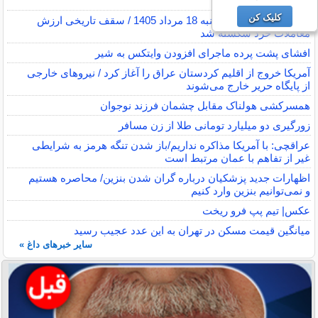
هزار تومانی
کلیک کن
پایان بورس امروز یکشنبه 18 مرداد 1405 / سقف تاریخی ارزش
معاملات خرد شکسته شد
افشای پشت پرده ماجرای افزودن وایتکس به شیر
آمریکا خروج از اقلیم کردستان عراق را آغاز کرد / نیروهای خارجی
از پایگاه حریر خارج می‌شوند
همسرکشی هولناک مقابل چشمان فرزند نوجوان
زورگیری دو میلیارد تومانی طلا از زن مسافر
عراقچی: با آمریکا مذاکره نداریم/باز شدن تنگه هرمز به شرایطی
غیر از تفاهم با عمان مرتبط است
اظهارات جدید پزشکیان درباره گران شدن بنزین/ محاصره هستیم
و نمی‌توانیم بنزین وارد کنیم
عکس| تیم پپ فرو ریخت
میانگین قیمت مسکن در تهران به این عدد عجیب رسید
سایر خبرهای داغ »