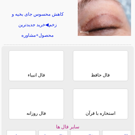
کاهش محسوس جای بخیه و
زخم◀خرید جدیدترین
محصول+مشاوره
فال حافظ
فال انبیاء
استخاره با قرآن
فال روزانه
سایر فال ها