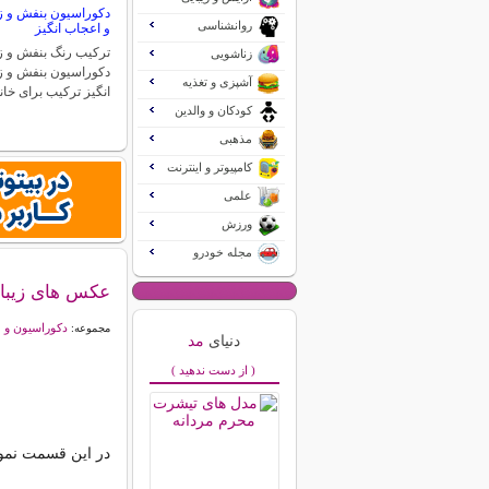
دکوراسیون بنفش و زر
روانشناسی
و اعجاب انگیز
ترکیب رنگ بنفش و زر
زناشویی
دکوراسیون بنفش و ز
آشپزی و تغذیه
انگیز ترکیب برای خان
کودکان و والدین
مذهبی
کامپیوتر و اینترنت
علمی
ورزش
مجله خودرو
عکس های زیبا ا
دکوراسیون و 
مجموعه:
دنیای
مد
( از دست ندهید )
در این قسمت نمونه