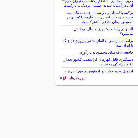
مربی اسپانیایی استقلال یکشنبه به تهران می‌آید؛
آدان در آستانه تمدید، چشمی نزدیک به بازگشت
ترکیه، پاکستان و عربستان: حمله به یکی یعنی
حمله به همه / بیانیه وزارت خارجه پاکستان در
خصوص پیمان دفاعی مشترک مکه
النینو در راه است؛ پاییز امسال پرچالش
می‌شود؟
ترامپ با بازنشر مقاله‌ای مدعی پیروزی در جنگ
با ایران شد
فاجعه‌ای که میلاد محمدی به بار آورد!
دستگیری قاتل قهرمان کراسفیت کشور بعد از
۱۱ ماه زندگی مخفیانه
احتمال وجود حیات در اقیانوس مدفون «اروپا»
سایر خبرهای داغ »