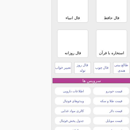
فال حافظ
فال انبیاء
استخاره با قرآن
فال روزانه
طالع بینی
فال روز
فال چوب
تعبیر خواب
هندی
تولد
سرویس ها
قیمت خودرو
اطلاعات دارویی
قیمت طلا و سکه
ویدئوهای فوتبال
قیمت دلار
کالری مواد غذایی
قیمت موبایل
جدول پخش فوتبال