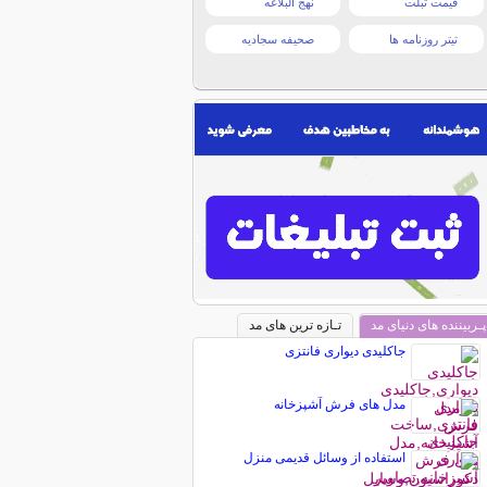
قیمت تبلت
نهج البلاغه
تیتر روزنامه ها
صحیفه سجادیه
پـربیننده های دنیای مد
تـازه ترین های مد
جاکلیدی دیواری فانتزی
مدل های فرش آشپزخانه
استفاده از وسائل قدیمی منزل