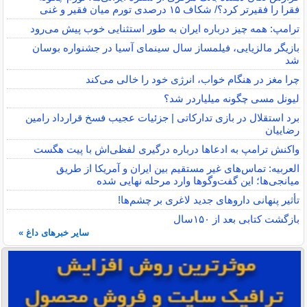
فقرا را فقیرتر کرد؟/ شکاف ۱۵ درصدی تورم میان فقیر و غنی
ترامپ: همه چیز درباره ایران به طور استثنایی خوب پیش می‌رود
بازیگر مالزیایی، فیلمساز سال سینمای آسیا در جشنواره بوسان
شد
چرا مغز در هنگام خواب، انرژی خود را خالی می‌کند
لیونل مسی چگونه میلیاردر شد؟
برد استقلال در بازی تدارکاتی | جزئیات عجیب فسخ قرارداد رامین
رضاییان
واکنش ترامپ به ادعاها درباره درگیری لفظی‌اش با پیت هگست
العربیه: تماس‌های غیر مستقیم بین ایران و آمریکا از طریق
میانجی‌ها؛ این گفت‌و‌گو‌ها وارد مرحله نهایی شده
تأثیر پنهانی داروهای جدید لاغری بر چشم‌ها!
بازگشت کتابی بعد از ۱۵۰سال
سایر خبرهای داغ »