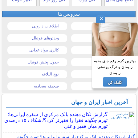
سرویس ها
×
قیمت خودرو
اطلاعات دارویی
قیمت طلا و سکه
ویدئوهای فوتبال
قیمت دلار
کالری مواد غذایی
بهترین کرم رفع جای بخیه
قیمت موبایل
جدول پخش فوتبال
زایمان و ترک پوستی
زایمان
قیمت تبلت
نهج البلاغه
کلیک کن
تیتر روزنامه ها
صحیفه سجادیه
آخرین اخبار ایران و جهان
گزارش تکان‌ دهنده بانک مرکزی از سفره ایرانی‌ها؛
تورم چگونه فقرا را فقیرتر کرد؟/ شکاف ۱۵ درصدی
تورم میان فقیر و غنی
گزارش تکان‌ دهنده بانک مرکزی از سفره ایرانی‌ها؛ تورم چگونه