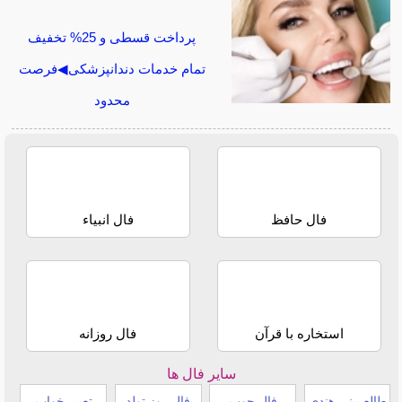
پرداخت قسطی و 25% تخفیف
تمام خدمات دندانپزشکی◀فرصت
محدود
فال حافظ
فال انبیاء
استخاره با قرآن
فال روزانه
سایر فال ها
طالع بینی هندی
فال چوب
فال روز تولد
تعبیر خواب