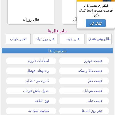
کنکوری هستی؟ تا
فرصت هست اینجا کمک
بگیر!
استخاره با قرآن
فال روزانه
کلیک کن
سایر فال ها
طالع بینی هندی
فال چوب
فال روز تولد
تعبیر خواب
سرویس ها
قیمت خودرو
اطلاعات دارویی
قیمت طلا و سکه
ویدئوهای فوتبال
قیمت دلار
کالری مواد غذایی
قیمت موبایل
جدول پخش فوتبال
قیمت تبلت
نهج البلاغه
تیتر روزنامه ها
صحیفه سجادیه