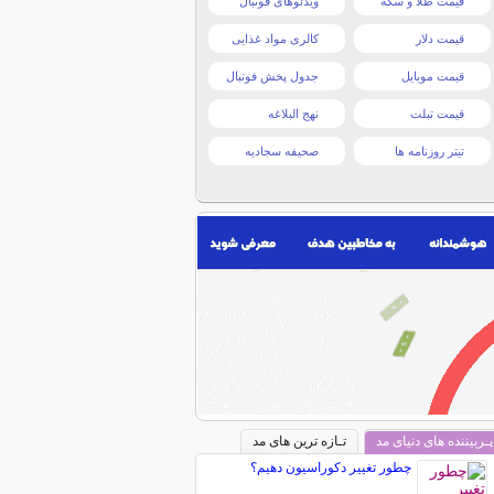
قیمت طلا و سکه
ویدئوهای فوتبال
قیمت دلار
کالری مواد غذایی
قیمت موبایل
جدول پخش فوتبال
قیمت تبلت
نهج البلاغه
تیتر روزنامه ها
صحیفه سجادیه
پـربیننده های دنیای مد
تـازه ترین های مد
چطور تغییر دکوراسیون دهیم؟