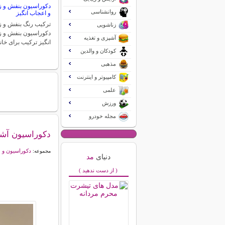
دکوراسیون بنفش و زر
روانشناسی
و اعجاب انگیز
ترکیب رنگ بنفش و زر
زناشویی
دکوراسیون بنفش و ز
آشپزی و تغذیه
انگیز ترکیب برای خان
کودکان و والدین
مذهبی
کامپیوتر و اینترنت
علمی
ورزش
مجله خودرو
دکوراسیون آشپ
دکوراسیون و 
مجموعه:
دنیای
مد
( از دست ندهید )