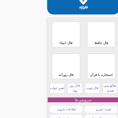
فال حافظ
فال انبیاء
استخاره با قرآن
فال روزانه
طالع بینی
فال روز
فال چوب
تعبیر خواب
هندی
تولد
سرویس ها
قیمت خودرو
اطلاعات دارویی