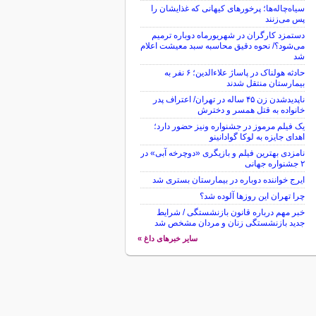
سیاه‌چاله‌ها؛ پرخورهای کیهانی که غذایشان را
پس می‌زنند
دستمزد کارگران در شهریورماه دوباره ترمیم
می‌شود؟/ نحوه دقیق محاسبه سبد معیشت اعلام
شد
حادثه هولناک در پاساژ علاءالدین؛ ۶ نفر به
بیمارستان منتقل شدند
ناپدیدشدن زن ۴۵ ساله در تهران/ اعتراف پدر
خانواده به قتل همسر و دخترش
یک فیلم مرموز در جشنواره ونیز حضور دارد؛
اهدای جایزه به لوکا گوادانینو
نامزدی بهترین فیلم و بازیگری «دوچرخه آبی» در
۲ جشنواره جهانی
ایرج خواننده دوباره در بیمارستان بستری شد
چرا تهران این روزها آلوده شد؟
خبر مهم درباره قانون بازنشستگی / شرایط
جدید بازنشستگی زنان و مردان مشخص شد
سایر خبرهای داغ »