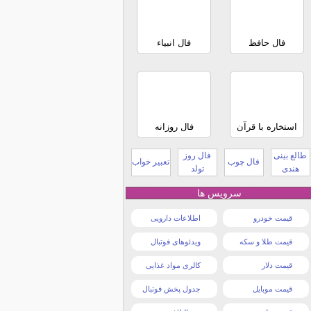
فال حافظ
فال انبیاء
استخاره با قرآن
فال روزانه
طالع بینی
فال روز
فال چوب
تعبیر خواب
هندی
تولد
سرویس ها
قیمت خودرو
اطلاعات دارویی
قیمت طلا و سکه
ویدئوهای فوتبال
قیمت دلار
کالری مواد غذایی
قیمت موبایل
جدول پخش فوتبال