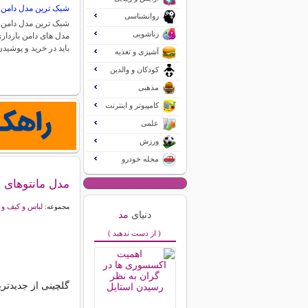
شیک ترین مدل دامن ب
روانشناسی
شیک ترین مدل دامن ب
زناشویی
مدل های دامن بارداری
باید در خرید و پوشی
آشپزی و تغذیه
کودکان و والدین
مذهبی
کامپیوتر و اینترنت
علمی
ورزش
مجله خودرو
مدل مانتوهای پ
لباس و کیف و
مجموعه:
دنیای
مد
( از دست ندهید )
گلچینی از جدیدتری