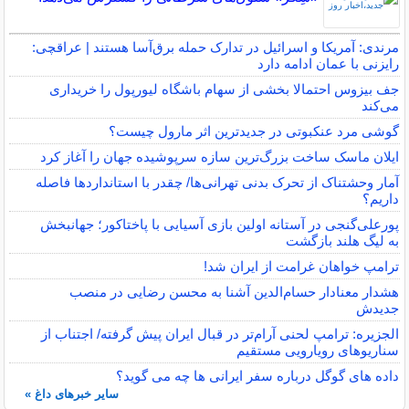
مرندی: آمریکا و اسرائیل در تدارک حمله برق‌آسا هستند | عراقچی:
رایزنی با عمان ادامه دارد
جف بیزوس احتمالا بخشی از سهام باشگاه لیورپول را خریداری
می‌کند
گوشی مرد عنکبوتی در جدیدترین اثر مارول چیست؟
ایلان ماسک ساخت بزرگ‌ترین سازه سرپوشیده جهان را آغاز کرد
آمار وحشتناک از تحرک بدنی تهرانی‌ها/ چقدر با استانداردها فاصله
داریم؟
پورعلی‌گنجی در آستانه اولین بازی آسیایی با پاختاکور؛ جهانبخش
به لیگ هلند بازگشت
ترامپ خواهان غرامت از ایران شد!
هشدار معنادار حسام‌الدین آشنا به محسن رضایی در منصب
جدیدش
الجزیره: ترامپ لحنی آرام‌تر در قبال ایران پیش گرفته/ اجتناب از
سناریوهای رویارویی مستقیم
داده‌ های گوگل درباره سفر ایرانی ‌ها چه می ‌گوید؟
سایر خبرهای داغ »