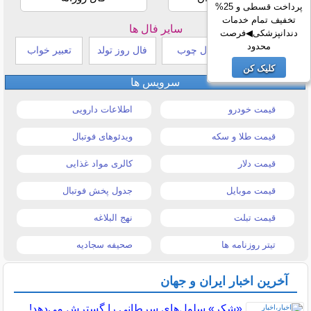
پرداخت قسطی و 25%
تخفیف تمام خدمات
سایر فال ها
دندانپزشکی◀فرصت
محدود
طالع بینی هندی
فال چوب
فال روز تولد
تعبیر خواب
کلیک کن
سرویس ها
قیمت خودرو
اطلاعات دارویی
قیمت طلا و سکه
ویدئوهای فوتبال
قیمت دلار
کالری مواد غذایی
قیمت موبایل
جدول پخش فوتبال
قیمت تبلت
نهج البلاغه
تیتر روزنامه ها
صحیفه سجادیه
آخرین اخبار ایران و جهان
«شِکر» سلول‌های سرطانی را گسترش می‌دهد!