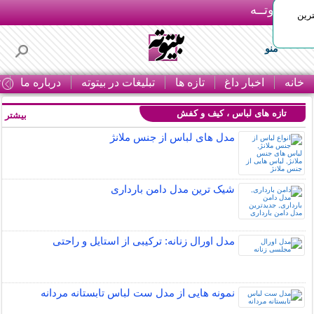
بـیتوتــه
رین
منو
خانه
اخبار داغ
تازه ها
تبلیغات در بیتوته
درباره ما
ت
تازه های لباس ، کیف و کفش
بیشتر »
مدل های لباس از جنس ملانژ
شیک ترین مدل دامن بارداری
مدل اورال زنانه: ترکیبی از استایل و راحتی
نمونه هایی از مدل ست لباس تابستانه مردانه