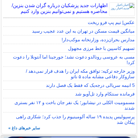
اظهارات جدید پزشکیان درباره گران شدن بنزین/
محاصره هستیم و نمی‌توانیم بنزین وارد کنیم
عکس| تیم پپ فرو ریخت
میانگین قیمت مسکن در تهران به این عدد عجیب رسید
مدارس بحران‌زده، وزارتخانه موکب‌دار!
تسهیم کاسپین با خط مرزی مجهول
مسی به عروسی رونالدو دعوت نشد؛ جورجینا اما آنتونلا را دعوت
کرد!
وزیر خارجه ترکیه: توافق مکه ایران را هدف قرار نمی‌دهد /
سازوکار دفاعی مشابه ماده ۵ ناتو
5 انیمه سریالی درجه‌یک که فقط یک فصل دارند
فرمانده سنتکام وارد تل‌آویو شد
مسمومیت الکلی در نیشابور؛ یک نفر جان باخت و ۱۲ نفر بستری
شدند
پرسپولیس پدیده ۱۹ ساله آلومینیوم را جذب کرد؛ شکاری راهی
پیکان شد
سایر خبرهای داغ »