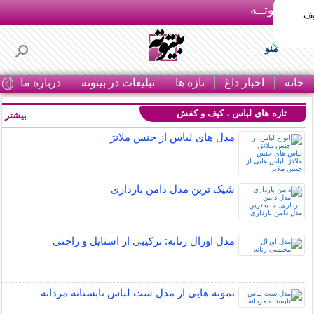
بـیتوتــه
یف
منو
خانه
اخبار داغ
تازه ها
تبلیغات در بیتوته
درباره ما
ت
تازه های لباس ، کیف و کفش
بیشتر »
مدل های لباس از جنس ملانژ
شیک ترین مدل دامن بارداری
مدل اورال زنانه: ترکیبی از استایل و راحتی
نمونه هایی از مدل ست لباس تابستانه مردانه