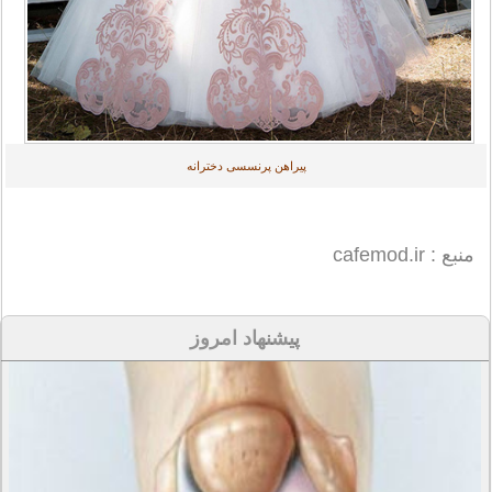
پیراهن پرنسسی دخترانه
منبع : cafemod.ir
پیشنهاد امروز