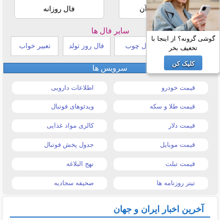
استخاره با قرآن
فال روزانه
سایر فال ها
گوشی گرونه؟ از اینجا با
طالع بینی هندی
فال چوب
فال روز تولد
تعبیر خواب
تخغیف بخر
کلیک کن
سرویس ها
قیمت خودرو
اطلاعات دارویی
قیمت طلا و سکه
ویدئوهای فوتبال
قیمت دلار
کالری مواد غذایی
قیمت موبایل
جدول پخش فوتبال
قیمت تبلت
نهج البلاغه
تیتر روزنامه ها
صحیفه سجادیه
آخرین اخبار ایران و جهان