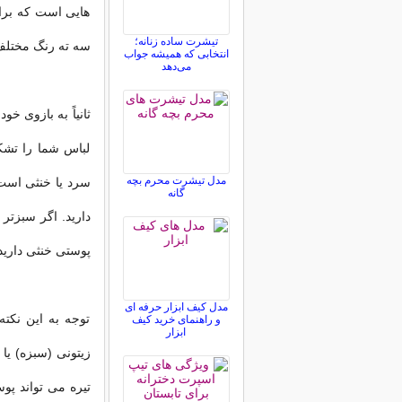
هایی است که برای
تیشرت ساده زنانه؛
سه ته رنگ مختلف 
انتخابی که همیشه جواب
می‌دهد
ثانیاً به بازوی خو
لباس شما را تشکی
مدل تیشرت محرم بچه
سرد یا خنثی است
گانه
دارید. اگر سبزت
پوستی خنثی دارید
مدل کیف ابزار حرفه ای
توجه به این نکت
و راهنمای خرید کیف
ابزار
زیتونی (سبزه) یا
تیره می تواند پو