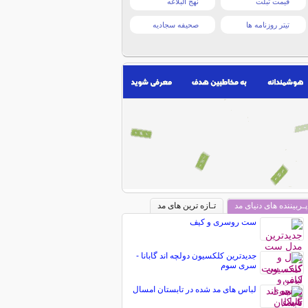
قیمت تبلت
نهج البلاغه
تیتر روزنامه ها
صحیفه سجادیه
پـربیننده های دنیای مد
تـازه ترین های مد
ست روسری و کیف
جدیدترین کلکسیون دولچه اند گابانا -
سری سوم
لباس های مد شده در تابستان امسال