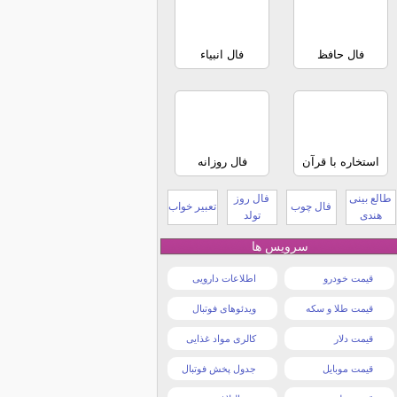
فال حافظ
فال انبیاء
استخاره با قرآن
فال روزانه
طالع بینی
فال روز
فال چوب
تعبیر خواب
هندی
تولد
سرویس ها
قیمت خودرو
اطلاعات دارویی
قیمت طلا و سکه
ویدئوهای فوتبال
قیمت دلار
کالری مواد غذایی
قیمت موبایل
جدول پخش فوتبال