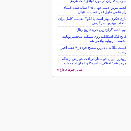
سرمایه‌گذاران در مورد توافق تنگه هرمز
قدیمی‌ترین لامپ جهان ۱۲۵ ساله شد؛ افشای
راز علمی طول‌عمر لامپ سنتنیال
بازی فکری بهتر است یا لگو؟ مقایسه کامل برای
انتخاب بهترین سرگرمی
دیومانده، گران‌ترین خرید تاریخ رئال!
فاتح لیگ اسکاتلند روی نیمکت منچستریونایتد
نشست؛ رویایم واقعی شد
قیمت طلا به بالاترین سطح خود در ۷ هفته اخیر
رسید،
رویترز: ایران خواستار دریافت عوارض از تنگه
هرمز شد؛ اختلاف با آمریکا و عمان ادامه دارد
سایر خبرهای داغ »