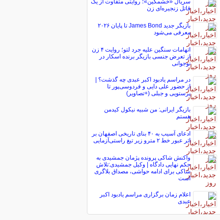
سریال «خشمگین»؛ روایتی متفاوت از یک
قاتل زنجیره‌ای زن
بازیگر جدید James Bond تا پایان ۲۰۲۶
معرفی می‌شود
اتهامات سنگین علیه جرد لتو؛ روایت ۴ زن
از تعرض جنسی بازیگر برنده اسکار در
نوجوانی
در مراسم یادبود اکبر عبدی چه گذشت؟ |
از حضور علی دایی و فردوسی‌پور تا
پرستویی و جبلی (+تصاویر)
بازیگر ایرانی: من شبیه نیکول کیدمن
هستم
ادعای آسیب به ۴۰ بنای تاریخی اصفهان بر
اثر عبور خط ۲ مترو زیر تیغ راستی‌آزمایی
واکنش شاکی پرونده پژمان جمشیدی به
حکم نهایی دادگاه | وکیل جمشیدی:تلاش
شاکی برای ادامه حواشی، مصداق بلاگری
است
اعلام زمان برگزاری مراسم یادبود اکبر
عبدی