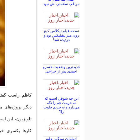
مراقب سلامتی اش نبود
نسخه فیلم نیکلاس کیج
روی میز نتفلیکس بود و
دزدیده شد!
جدیدترین وضعیت خسرو
احمدی پس از جراحی
کاظم راست‌ گفتار
اين چه شوقي است كه
نه حرمت غم را نگه
دیگر پروژه‌های م
مي‌دارد و نه حريمِ خلوت
را؟
تلویزیون، این اس
کارها یکسری خرج
اتهامات سنگین علیه