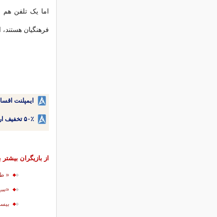
اما یک تلفن هم ب
فرهنگیان هستند، ام
ایمپلنت اقسا
۵۰٪ تخفیف ارتودنسی دندان اقساطی بدون نیاز به چک یا سفته!
از بازیگران بیشتر ب
« طل
«سیم
بیست