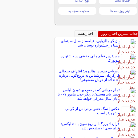
قیمت تبلت
نهج البلاغه
تیتر روزنامه ها
صحیفه سجادیه
جذاب تـــرین اخبار : روز
اخبار هفته
بازیگر مالزیایی، فیلمساز سال سینمای
آسیا در جشنواره بوسان شد
جدیدترین فیلم مانی حقیقی در جشنواره
نیویورک
رسوایی جدید در هالیوود؛ اعتراف جنجالی
کارگردان سرشناس به دروغ‌گویی درباره
استفاده از هوش مصنوعی!
تمام مردانی که در صف پوشیدن لباس
جیمز باند هستند/ بازیگر جدید مأمور ۰۰۷ تا
پایان سال معرفی خواهد شد
عکس | سگ عضو بی‌تی‌اس از گرمی
مشهورتر است
قرارداد بزرگ آلن ریچسون با نتفلیکس؛
فیلم بعدی او مشخص شد