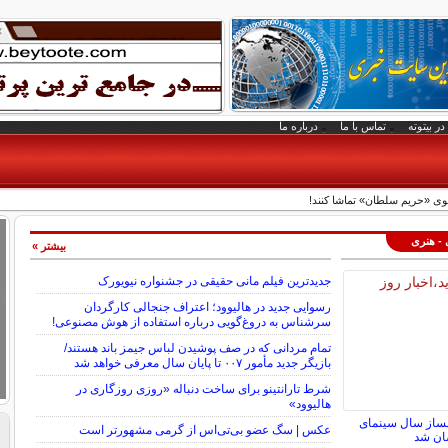
در بیتوته
تماس با ما
درباره ما
انوی «حریم سلطان» تماشا کنند!
 - هنری
بیشتر »
جدیدترین فیلم مانی حقیقی در جشنواره نیویورک
رسوایی جدید در هالیوود؛ اعتراف جنجالی کارگردان
سرشناس به دروغ‌گویی درباره استفاده از هوش مصنوعی!
تمام مردانی که در صف پوشیدن لباس جیمز باند هستند/
بازیگر جدید مأمور ۰۰۷ تا پایان سال معرفی خواهد شد
شرط تارانتینو برای ساخت دنباله «روزی روزگاری در
هالیوود»
لمساز سال سینمای
عکس | سگ عضو بی‌تی‌اس از گرمی مشهورتر است
سان شد