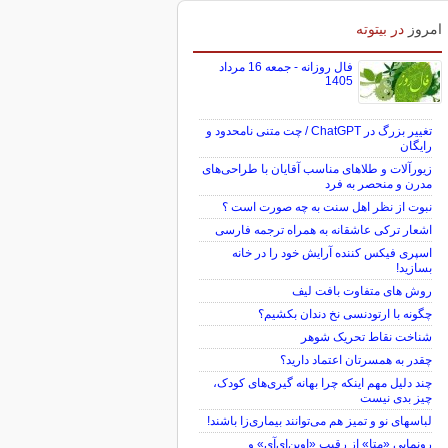
امروز
در بیتوته
فال روزانه - جمعه 16 مرداد
1405
تغییر بزرگ در ChatGPT / چت متنی نامحدود و
رایگان
زیورآلات و طلاهای مناسب آقایان با طراحی‌های
مدرن و منحصر به فرد
نبوت از نظر اهل سنت به چه صورت است ؟
اشعار ترکی عاشقانه به همراه ترجمه فارسی
اسپری فیکس کننده آرایش خود را در خانه
بسازید!
روش های متفاوت بافت لیف
چگونه با ارتودنسی نخ دندان بکشیم؟
شناخت نقاط تحریک شوهر
چقدر به همسرتان اعتماد دارید؟
چند دلیل مهم اینکه چرا بهانه گیری‌های کودک،
چیز بدی نیست
لباس‎های نو و تمیز هم می‌توانند بیماری‌زا باشند!
رونمایی «متا» از رقیب «اوپن‌ای‌آی» و