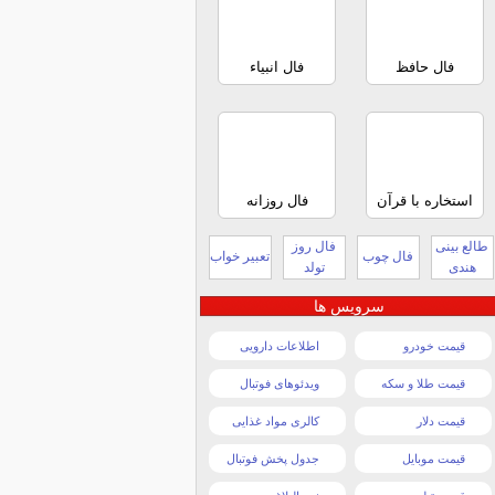
فال حافظ
فال انبیاء
استخاره با قرآن
فال روزانه
طالع بینی
فال روز
فال چوب
تعبیر خواب
هندی
تولد
سرویس ها
قیمت خودرو
اطلاعات دارویی
قیمت طلا و سکه
ویدئوهای فوتبال
قیمت دلار
کالری مواد غذایی
قیمت موبایل
جدول پخش فوتبال