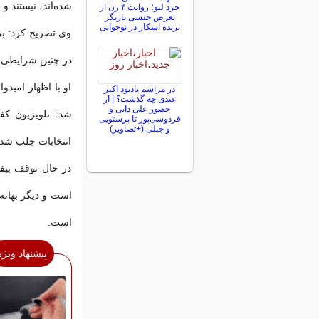
شده‌اند، نیستند و 
جرد لتو؛ روایت ۴ زن از
تعرض جنسی بازیگر
برنده اسکار در نوجوانی
وی تصریح کرد: بر
در چنین شرایطی ب
او با اظهار امید
در مراسم یادبود اکبر
عبدی چه گذشت؟ | از
حضور علی دایی و
شد: تلویزیون ک
فردوسی‌پور تا پرستویی
و جبلی (+تصاویر)
انتخابات جلب شده،
در حال توقف بیفت
است و دیگر بهانه
است.
پیشنهاد ویژه