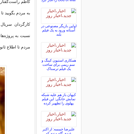
God of War را آغاز کرد
کاظم راست‌گفتار ب
به مردم بگویید تا
کارگردان سریال 
اولین بازیگر مصنوعی در
آستانه ورود به یک فیلم
بلند
نسبت به پروژه‌های
مردم تا اطلاع ثان
همکاری استیون کینگ و
سم ریمی برای ساخت
یک فیلم ترسناک
کیهان باز هم علیه شبکه
نمابش خانگی: این فیلم
پهلوی را تطهیر کرده
علیرضا خمسه: از اکبر
عبدی گله مندم که