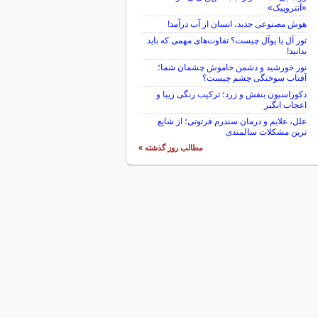
«آنتروپیک»
هوش مصنوعی جدید، انسان از آب درآمد!
تور آل یا یوآل چیست؟ تفاوت‌های مهمی که باید
بدانید!
نور خورشید و دشمن خاموش چشمان شما؛
آفتاب سوختگی چشم چیست؟
دکوراسیون بنفش و زرد؛ ترکیب رنگی زیبا و
اعجاب انگیز
علل، علایم و درمان سندرم فرتوتی؛ از شایع
ترین مشکلات سالمندی
مطالب روز گذشته »