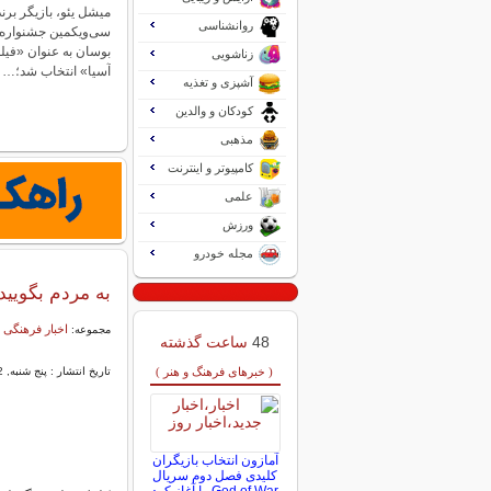
میشل یئو، بازیگر برن
روانشناسی
سی‌ویکمین جشنواره ب
بوسان به عنوان «فی
زناشویی
آسیا» انتخاب شد؛…
آشپزی و تغذیه
کودکان و والدین
مذهبی
کامپیوتر و اینترنت
علمی
ورزش
مجله خودرو
به مردم بگویید
اخبار فرهنگی 
مجموعه:
48
ساعت گذشته
( خبرهای فرهنگ و هنر )
تاریخ انتشار : پنج شنبه, 02 خرداد 1392 13:50
آمازون انتخاب بازیگران
کلیدی فصل دوم سریال