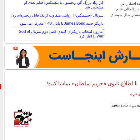
قرارداد بزرگ آلن ریچسون با نتفلیکس؛ فیلم بعدی او
ده اسکار، در
مشخص شد
ین‌المللی فیلم
لمساز سال سینمای
سریال «خشمگین»؛ روایتی متفاوت از یک قاتل زنجیره‌ای زن
بازیگر جدید James Bond تا پایان ۲۰۲۶ معرفی می‌شود
آمازون انتخاب بازیگران کلیدی فصل دوم سریال God of
War را آغاز کرد
 تا اطلاع ثانوی «حریم سلطان» تماشا کنند!
و هنری