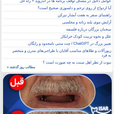
عوامل دخیل در مشکل توقف برنامه ها در اندروید + راه حل
آیا ازدواج از روی ترحم و دلسوزی صحیح است؟
راهنمای سفر به هفت آبشار تیرکن
آرایش موی بلند زنانه و مجلسی
سخنان بزرگان درباره فلسفه
علل و نحوه تربیت کودک خرابکار
تغییر بزرگ در ChatGPT / چت متنی نامحدود و رایگان
زیورآلات و طلاهای مناسب آقایان با طراحی‌های مدرن و منحصر
به فرد
نبوت از نظر اهل سنت به چه صورت است ؟
مطالب روز گذشته »