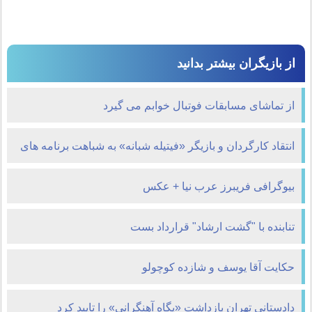
از بازیگران بیشتر بدانید
از تماشای مسابقات فوتبال خوابم می گیرد
انتقاد كارگردان و بازیگر «فیتیله شبانه» به شباهت برنامه های
كودك
بیوگرافی فریبرز عرب نیا + عکس
تنابنده با "گشت ارشاد" قرارداد بست
حکایت آقا یوسف و شازده کوچولو
دادستانی تهران بازداشت «پگاه آهنگرانی» را تایید كرد