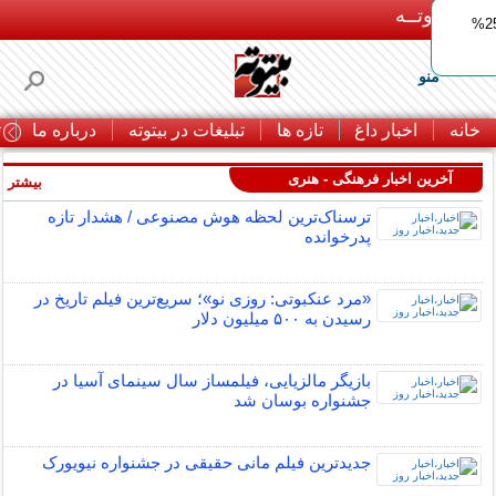
بـیتوتــه
ایمپلنت اقساطی با ضمانت مادام‌العمر+ 25%
منو
خانه
اخبار داغ
تازه ها
تبلیغات در بیتوته
درباره ما
ت
آخرین اخبار فرهنگی - هنری
بیشتر »
ترسناک‌ترین لحظه هوش مصنوعی / هشدار تازه
پدرخوانده
«مرد عنکبوتی: روزی نو»؛ سریع‌ترین فیلم تاریخ در
رسیدن به ۵۰۰ میلیون دلار
بازیگر مالزیایی، فیلمساز سال سینمای آسیا در
جشنواره بوسان شد
جدیدترین فیلم مانی حقیقی در جشنواره نیویورک