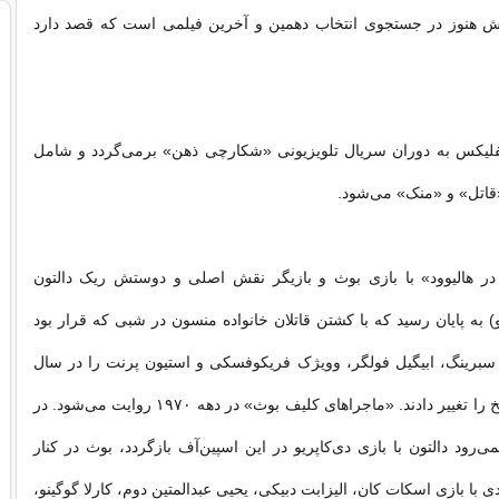
دش هنوز در جستجوی انتخاب دهمین و آخرین فیلمی است که قصد دارد
نتفلیکس به دوران سریال تلویزیونی «شکارچی ذهن» برمی‌گردد و شامل
 «قاتل» و «منک» می‌شود.
ر هالیوود» با بازی بوث و بازیگر نقش اصلی و دوستش ریک دالتون
یو) به پایان رسید که با کشتن قاتلان خانواده منسون در شبی که قرار بود
برینگ، ابیگیل فولگر، وویژک فریکوفسکی و استیون پرنت را در سال
۱۹۶۹ بکشند، تاریخ را تغییر دادند. «ماجراهای کلیف بوث» در دهه ۱۹۷۰ روایت می‌شود. در
ی‌رود دالتون با بازی دی‌کاپریو در این اسپین‌آف بازگردد، بوث در کنار
ا بازی اسکات کان، الیزابت دبیکی، یحیی عبدالمتین دوم، کارلا گوگینو،