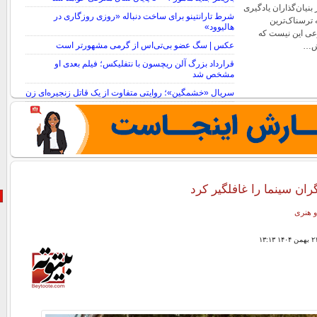
بنیان‌گذاران یادگیری
شرط تارانتینو برای ساخت دنباله «روزی روزگاری در
 ترسناک‌ترین
هالیوود»
ی این نیست که
عکس | سگ عضو بی‌تی‌اس از گرمی مشهورتر است
رش…
قرارداد بزرگ آلن ریچسون با نتفلیکس؛ فیلم بعدی او
مشخص شد
سریال «خشمگین»؛ روایتی متفاوت از یک قاتل زنجیره‌ای زن
ران سینما را غافلگیر کرد
و هنری