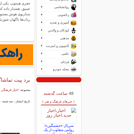
جفری هینتون، یکی از 
روانشناسی
عمیق، هشدار داده که
سناریوی هوش مصنوع
زناشویی
ربات‌ها ناگهان شو
آشپزی و تغذیه
کودکان و والدین
مذهبی
کامپیوتر و اینترنت
علمی
ورزش
مجله خودرو
برد پیت تماشاگ
اخبار فرهنگی 
مجموعه:
48
ساعت گذشته
( خبرهای فرهنگ و هنر )
تاریخ انتشار : سه شنبه, ۲۱ بهمن ۱۴۰۴ ۱۳:۱۳
سریال «خشمگین»؛
روایتی متفاوت از یک