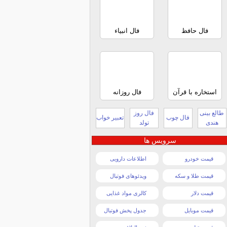
فال حافظ
فال انبیاء
استخاره با قرآن
فال روزانه
طالع بینی
فال روز
فال چوب
تعبیر خواب
هندی
تولد
سرویس ها
قیمت خودرو
اطلاعات دارویی
قیمت طلا و سکه
ویدئوهای فوتبال
قیمت دلار
کالری مواد غذایی
قیمت موبایل
جدول پخش فوتبال