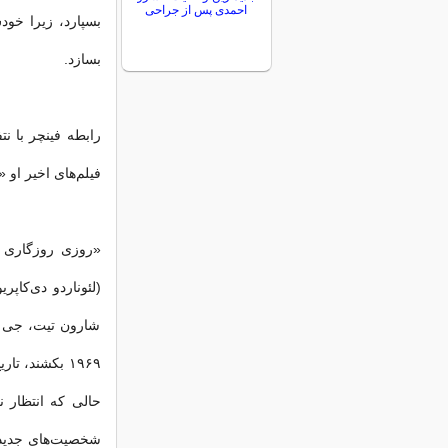
احمدی پس از جراحی
بسپارد، زیرا خو
بسازد.
رابطه فینچر با 
فیلم‌های اخیر او
«روزی روزگاری د
(لئوناردو دی‌کاپر
شارون تیت، جی س
حالی که انتظار نم
شخصیت‌های جدیدی ب