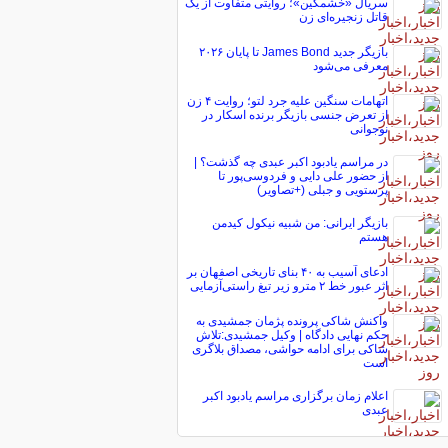
سریال «خشمگین»؛ روایتی متفاوت از یک
قاتل زنجیره‌ای زن
بازیگر جدید James Bond تا پایان ۲۰۲۶
معرفی می‌شود
اتهامات سنگین علیه جرد لتو؛ روایت ۴ زن
از تعرض جنسی بازیگر برنده اسکار در
نوجوانی
در مراسم یادبود اکبر عبدی چه گذشت؟ |
از حضور علی دایی و فردوسی‌پور تا
پرستویی و جبلی (+تصاویر)
بازیگر ایرانی: من شبیه نیکول کیدمن
هستم
ادعای آسیب به ۴۰ بنای تاریخی اصفهان بر
اثر عبور خط ۲ مترو زیر تیغ راستی‌آزمایی
واکنش شاکی پرونده پژمان جمشیدی به
حکم نهایی دادگاه | وکیل جمشیدی:تلاش
شاکی برای ادامه حواشی، مصداق بلاگری
است
اعلام زمان برگزاری مراسم یادبود اکبر
عبدی