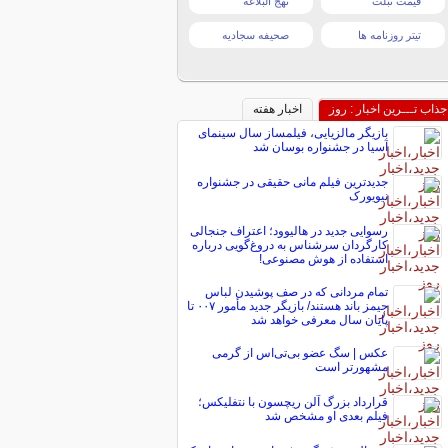
قیمت تبلت
نهج البلاغه
تیتر روزنامه ها
صحیفه سجادیه
جذاب تـــرین اخبار : روز
اخبار هفته
بازیگر مالزیایی، فیلمساز سال سینمای
آسیا در جشنواره بوسان شد
جدیدترین فیلم مانی حقیقی در جشنواره
نیویورک
رسوایی جدید در هالیوود؛ اعتراف جنجالی
کارگردان سرشناس به دروغ‌گویی درباره
استفاده از هوش مصنوعی!
تمام مردانی که در صف پوشیدن لباس
جیمز باند هستند/ بازیگر جدید مأمور ۰۰۷ تا
پایان سال معرفی خواهد شد
عکس | سگ عضو بی‌تی‌اس از گرمی
مشهورتر است
قرارداد بزرگ آلن ریچسون با نتفلیکس؛
فیلم بعدی او مشخص شد