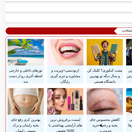
منتخب
ین
پشت کنکوری؟ کلیک کن
ارتودنسی+ویزیت و
تورهای داخلی و خارجی
وس
و سال دیگه تو بهترین
مشاوره و جرم گیری
لحظه آخری رو از دست
دانشگاه هستی
رایگان
نده
ی
کاهش محسوس جای
لیست پرفروش ترین
بهترین کرم رفع جای
ها
بخیه و زخم◀خرید
های آرایشی بهداشتی با
بخیه زایمان و ترک
جدیدترین
50% تخفیف
پوستی زایمان