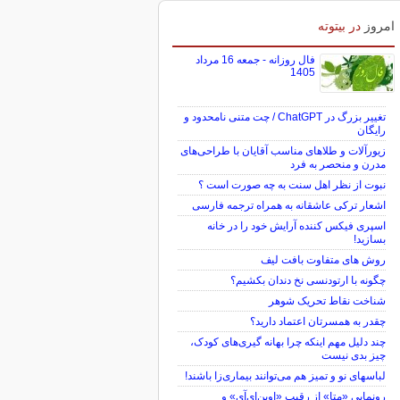
امروز
در بیتوته
فال روزانه - جمعه 16 مرداد
1405
تغییر بزرگ در ChatGPT / چت متنی نامحدود و
رایگان
زیورآلات و طلاهای مناسب آقایان با طراحی‌های
مدرن و منحصر به فرد
نبوت از نظر اهل سنت به چه صورت است ؟
اشعار ترکی عاشقانه به همراه ترجمه فارسی
اسپری فیکس کننده آرایش خود را در خانه
بسازید!
روش های متفاوت بافت لیف
چگونه با ارتودنسی نخ دندان بکشیم؟
شناخت نقاط تحریک شوهر
چقدر به همسرتان اعتماد دارید؟
چند دلیل مهم اینکه چرا بهانه گیری‌های کودک،
چیز بدی نیست
لباس‎های نو و تمیز هم می‌توانند بیماری‌زا باشند!
رونمایی «متا» از رقیب «اوپن‌ای‌آی» و