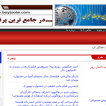
در بیتوته
تماس با ما
درباره ما
ا غافلگیر کرد
 - هنری
بیشتر »
«مرد عنکبوتی: روزی نو»؛ سریع‌ترین فیلم تاریخ در رسیدن به
۵۰۰ میلیون دلار
بازیگر مالزیایی، فیلمساز سال سینمای آسیا در جشنواره
بوسان شد
جدیدترین فیلم مانی حقیقی در جشنواره نیویورک
رسوایی جدید در هالیوود؛ اعتراف جنجالی کارگردان
سرشناس به دروغ‌گویی درباره استفاده از هوش مصنوعی!
هوش مصنوعی /
تمام مردانی که در صف پوشیدن لباس جیمز باند هستند/
بازیگر جدید مأمور ۰۰۷ تا پایان سال معرفی خواهد شد