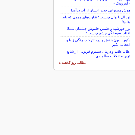
«آنتروپیک»
هوش مصنوعی جدید، انسان از آب درآمد!
تور آل یا یوآل چیست؟ تفاوت‌های مهمی که باید
بدانید!
نور خورشید و دشمن خاموش چشمان شما؛
آفتاب سوختگی چشم چیست؟
دکوراسیون بنفش و زرد؛ ترکیب رنگی زیبا و
اعجاب انگیز
علل، علایم و درمان سندرم فرتوتی؛ از شایع
ترین مشکلات سالمندی
مطالب روز گذشته »