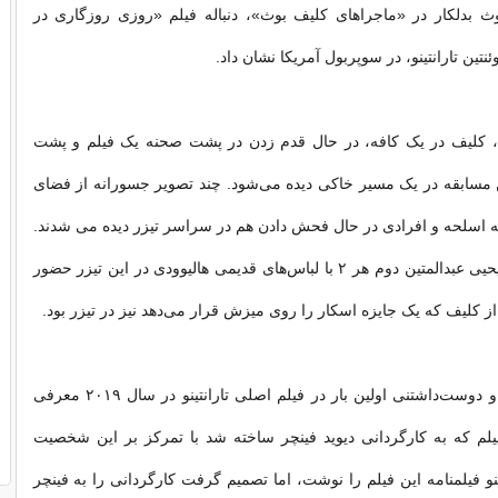
 بدلکار در «ماجراهای کلیف بوث»، دنباله فیلم «روزی روزگاری در
نتین تارانتینو، در سوپربول آمریکا نشان داد.
اه، کلیف در یک کافه، در حال قدم زدن در پشت صحنه یک فیلم و پشت
مسابقه در یک مسیر خاکی دیده می‌شود. چند تصویر جسورانه از فضای
 اسلحه و افرادی در حال فحش دادن هم در سراسر تیزر دیده می شدند.
الیزابت دبیکی و یحیی عبدالمتین دوم هر ۲ با لباس‌های قدیمی هالیوودی در این تیزر حضور
ز کلیف که یک جایزه اسکار را روی میزش قرار می‌دهد نیز در تیزر بود.
این بدلکار جذاب و دوست‌داشتنی اولین بار در فیلم اصلی تارانتینو در سال ۲۰۱۹ معرفی
یلم که به کارگردانی دیوید فینچر ساخته شد با تمرکز بر این شخصیت
نو فیلمنامه این فیلم را نوشت، اما تصمیم گرفت کارگردانی را به فینچر