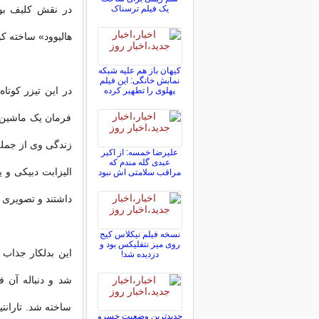
یک فیلم ترسناک
در نقش کلیف بوث
هالیوود» ساخته کوئ
کیهان باز هم علیه شبکه
نمابش خانگی: این فیلم
در این تیزر کوت
پهلوی را تطهیر کرده
فرمان یک ماشین 
زندگی وی از جمله
علیرضا خمسه: از اکبر
عبدی گله مندم که
مراقب سلامتی اش نبود
داشتند و تصویری ا
نسخه فیلم نیکلاس کیج
روی میز نتفلیکس بود و
دزدیده شد!
شد و دنباله آن ف
ساخته شد. تارانتی
جدیدترین وضعیت خسرو