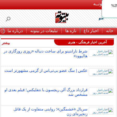
بـیتوتــه
ایمپلنت اقساطی با ضمانت مادام‌العمر+ 25%
منو
خانه
اخبار داغ
تازه ها
تبلیغات در بیتوته
درباره ما
ت
آخرین اخبار فرهنگی - هنری
بیشتر »
شرط تارانتینو برای ساخت دنباله «روزی روزگاری در
هالیوود»
عکس | سگ عضو بی‌تی‌اس از گرمی مشهورتر است
قرارداد بزرگ آلن ریچسون با نتفلیکس؛ فیلم بعدی او
مشخص شد
سریال «خشمگین»؛ روایتی متفاوت از یک قاتل
زنجیره‌ای زن