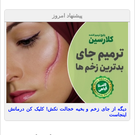
پیشنهاد امروز
دیگه از جای زخم و بخیه خجالت نکش! کلیک کن درمانش
اینجاست