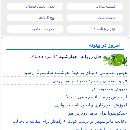
قیمت موبایل
جدول پخش فوتبال
قیمت تبلت
نهج البلاغه
تیتر روزنامه ها
صحیفه سجادیه
امروز در بیتوته
فال روزانه - چهارشنبه 14 مرداد 1405
هوش مصنوعی جمینای به عینک هوشمند سامسونگ رسید
فواید سلامتی و موارد مصرف بابونه رومی
ظروف مخصوص فر
از خواص پوست انبه چه می دانید؟
آموزش سوارکاری و اصول اسب سواری
جینکوبیلوبا برای درمان ریزش مو
دخالت مادرشوهر در تربیت کودک + راهکار برای مقابله با دخالت
همه چیز درباره دوره رنسانس