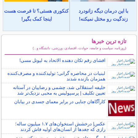
با این درمان دیگه زانودرد
کنکوری هستی؟ تا فرصت هست
زندگیت رو مختل نمیکنه!
اینجا کمک بگیر!
تازه ترین خبرها
(روزنامه، سیاست و جامعه، حوادث، اقتصادی، ورزشی، دانشگاه و...)
سایر خبرهای داغ
افشای رقم تکان دهنده الاتحاد به لیونل مسی!
لبنیات در محاصره گرانی؛ تولیدکننده و مصرف‌کننده
همزمان بازنده شدند
خلیفه استقلالی شد، چشمی و رضاییان در آستانه
تعیین تکلیف | پرسپولیس به محبی نزدیک‌تر شد
کارآگاهان جنایی در برابر معمای جسدی در بیابان
عکس| درخشش استخوان‌های ۱.۷ میلیون ساله؛
رازی که جغدها از انسان‌های اولیه فاش کردند
این گروه‌های خونی بیشتر در معرض سکته مغزی