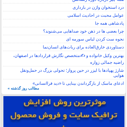
درد استخوان واژن در بارداری
عوامل محبت در احادیث اسلامى
پادشاهی همه جا
چرا بعضی ها در ذهن خود صداهایی می‌شنوند؟
نحوه ست کردن لباس سورمه ای
دستاوردی خارق‌العاده برای ربات‌های انسان‌نما
بهترین وکیل خانواده و ✍️متخصص نگارش قراردادها در اصفهان،
راضیه جمالی زواره
شارژ پهپادها با لیزر در حین پرواز؛ تحولی بزرگ در حمل‌ونقل
هوایی
ادعای ماسک از بازگرداندن بینایی تا «دید فراانسانی»
مطالب روز گذشته »