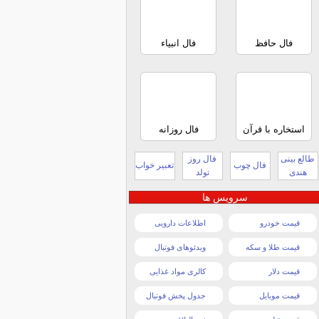
فال حافظ
فال انبیاء
استخاره با قرآن
فال روزانه
طالع بینی
فال روز
فال چوب
تعبیر خواب
هندی
تولد
سرویس ها
قیمت خودرو
اطلاعات دارویی
قیمت طلا و سکه
ویدئوهای فوتبال
قیمت دلار
کالری مواد غذایی
قیمت موبایل
جدول پخش فوتبال