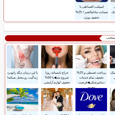
ی
ایمپلنت اقساطی با
چک
ضمانت مادام‌العمر+ 25%
تخفیف ویژه
منتخب
ینک
پرداخت قسطی و 25%
حراج تابستانه روژا
با این درمان دیگه زانودرد
ل
تخفیف تمام خدمات
شروع شد◀تا 50%
زندگیت رو مختل نمیکنه!
دندانپزشکی◀فرصت
تخفیف لوازم آرایشی
محدود