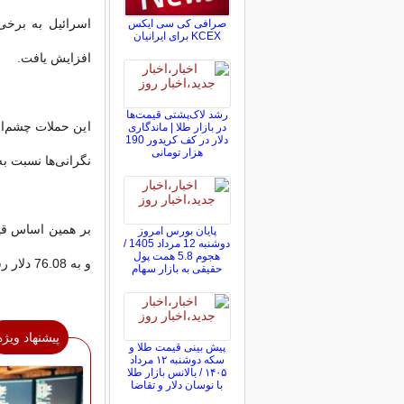
صرافی کی سی ایکس
KCEX برای ایرانیان
افزایش یافت.
رشد لاک‌پشتی قیمت‌ها
این حملات چشم‌ان
در بازار طلا | ماندگاری
دلار در کف کریدور 190
هزار تومانی
نگرانی‌ها نسبت ب
پایان بورس امروز
دوشنبه 12 مرداد 1405 /
هجوم 5.8 همت پول
و به 76.08 دلار رسیده است.
حقیقی به بازار سهام
پیشنهاد ویژه
پیش ‌بینی قیمت طلا و
سکه دوشنبه ۱۲ مرداد
۱۴۰۵ / بالانس بازار طلا
با نوسان دلار و تقاضا