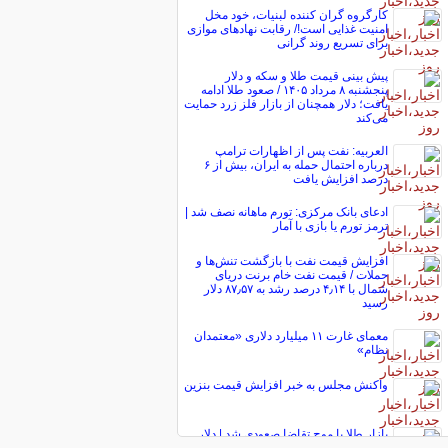
کارگروه گران کننده لبنیات، خود مخل
امنیت غذایی است!/ رقابت نهاد‌های موازی
برای تسریع روند گرانی
پیش ‌بینی قیمت طلا و سکه و دلار
پنجشنبه ۸ مرداد ۱۴۰۵ / صعود طلا ادامه
یافت؛ دلار همچنان از بازار فلز زرد حمایت
می‌کند
العربیه: نفت پس از اظهارات ترامپ
درباره احتمال حمله به ایران، بیش از ۶
درصد افزایش یافت
ادعای بانک مرکزی: تورم ماهانه نصف شد |
ترمز تورم یا بازی با آمار
افزایش قیمت نفت با بازگشت تنش‌ها و
حملات / قیمت نفت خام برنت دریای
شمال با ۴٫۱۴ درصد رشد به ۸۷٫۵۷ دلار
رسید
معمای غارت ۱۱ میلیارد دلاری «معتمدان
نظام»
واکنش مجلس به خبر افزایش قیمت بنزین
بازار طلا با موج تقاضا صعودی شد | دلار