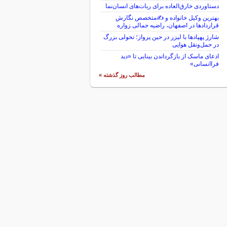
دستاوردی خارق‌العاده برای ربات‌های انسان‌نما
بهترین وکیل خانواده و ✍️متخصص نگارش
قراردادها در اصفهان، راضیه جمالی زواره
شارژ پهپادها با لیزر در حین پرواز؛ تحولی بزرگ
در حمل‌ونقل هوایی
ادعای ماسک از بازگرداندن بینایی تا «دید
فراانسانی»
مطالب روز گذشته »