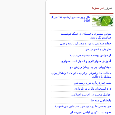
برای بازگشت به کریدور 190 هزار تومانی
خیز برداشت
امروز
در بیتوته
فال روزانه - چهارشنبه 14 مرداد
1405
هوش مصنوعی جمینای به عینک هوشمند
سامسونگ رسید
فواید سلامتی و موارد مصرف بابونه رومی
ظروف مخصوص فر
از خواص پوست انبه چه می دانید؟
آموزش سوارکاری و اصول اسب سواری
جینکوبیلوبا برای درمان ریزش مو
دخالت مادرشوهر در تربیت کودک + راهکار برای
مقابله با دخالت
همه چیز درباره دوره رنسانس
درد استخوان واژن در بارداری
عوامل محبت در احادیث اسلامى
پادشاهی همه جا
چرا بعضی ها در ذهن خود صداهایی می‌شنوند؟
نحوه ست کردن لباس سورمه ای