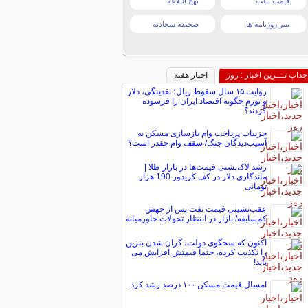
قیمت تبلت
نهج البلاغه
تیتر روزنامه ها
صحیفه سجادیه
جذاب تـــرین اخبار : روز
اخبار هفته
روایت ۱۵ سال سقوط ریال؛ نقدینگی، دلار
و تورم چگونه اقتصاد ایران را فرسوده
کردند؟
جزییات پرداخت وام بازسازی مسکن به
آسیب‌دیدگان جنگ/ سقف وام چقدر است؟
رشد لاک‌پشتی قیمت‌ها در بازار طلا |
ماندگاری دلار در کف کریدور 190 هزار
تومانی
عقب‌نشینی قیمت نفت پس از جهش
کم‌سابقه/ بازار در انتظار تحولات خاورمیانه
اکنون که سخگوی دولت، گران شدن بنزین
را تکذیب کرده، حتما قیمتش افزایش می
یابد!
امسال قیمت مسکن ۱۰۰ درصد رشد کرد