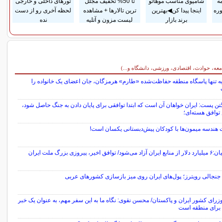
ه
شامپوی مناسب موهاتو
تا 50% تخفیف مجلل
تورهای داخلی و خارجی
وره
اینجا پیدا کن◀بهترین
ترین تالارها + مشاهده
لحظه آخری رو از دست
برند بازار
لیست مزون و آتلیه
نده
معه، حوادث، اقتصادی، ورزشی، دانشگاه و...)
به تنها پاسگاه منطقه حفاظت‌شده «طارم» هرمزگان، جان اعضای یک خانواده را
ن پست: ایران خواهان آن است که ابتدا توافقی برای پایان دادن به جنگ حاصل شود،
وافق هسته‌ای؛
 هندسه میمون‌ها با کودکان پیش‌دبستانی یکسان است!
پزشکیان:۶ میلیارد دلار از منابع ایران آزاد می‌شود/ توافق اخیر، پیروزی بزرگ ملت ایران
جنجالی رویترز؛ پول‌های ایران روی میز بازسازی کشورهای عربی
وزرای کشور ایران و پاکستان/ محسن نقوی: نگاه ما به این سفر مهم، به عنوان یک خبر
رای منطقه است