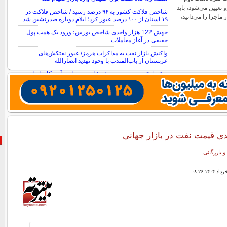
 تعیین می‌شود، باید
شاخص فلاکت کشور به ۹۶ درصد رسید / شاخص فلاکت در
ماجرا را می‌دانید،
۱۹ استان از ۱۰۰ درصد عبور کرد؛ ایلام دوباره صدرنشین شد
جهش 122 هزار واحدی شاخص بورس؛ ورود یک همت پول
حقیقی در آغاز معاملات
واکنش بازار نفت به مذاکرات هرمز/ عبور نفتکش‌های
عربستان از باب‌المندب با وجود تهدید انصارالله
سقوط ۴ درصدی قیمت نفت؛ امید به توافق آمریکا و ایران
بازار را نزولی کرد
و بازرگانی