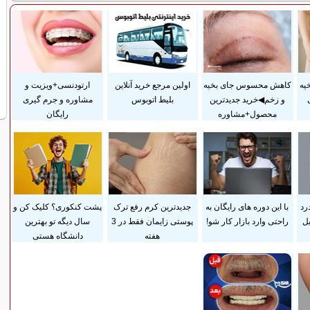
یه
کاهش محسوس جای بخیه
اولین مرجع خرید آنلاین
ارتودنسی+ویزیت و
و زخم◀خرید جدیدترین
بلیط اتوبوس
مشاوره و جرم گیری
محصول+مشاوره
رایگان
رد
با این دوره های رایگان به
جدیدترین کرم رفع ترک
پشت کنکوری؟ کلیک کن و
ل
راحتی وارد بازار کار شو!
پوستی زایمان فقط در 3
سال دیگه تو بهترین
هفته
دانشگاه هستی