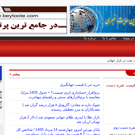
در بیتوته
تماس با ما
درباره ما
ی
بیشتر »
خرید تتر با قیمت جهانگیری
نرم‌افزار حسابداری ابری چیست؟ + جدول 1405 مزایا،
مقایسه با نرم‌افزارهای سنتی و راهنمای مهاجرت
شوک تازه به معادن؛ گازوئیل ۸ هزار درصد گران شد |
معدنکاران به مرز تعطیلی رسیدند
بازار طلا با لیدری طلای جهانی صعودی شد | دلار 2 هزار
تومان ارزان شد
نقره دست دوم
پایان بورس امروز چهارشنبه 14 مرداد 1405 / شاخص کل
مت نقره دست دوم
سقف زد؛ 6.2 همت پول حقیقی وارد بازار سهام شد