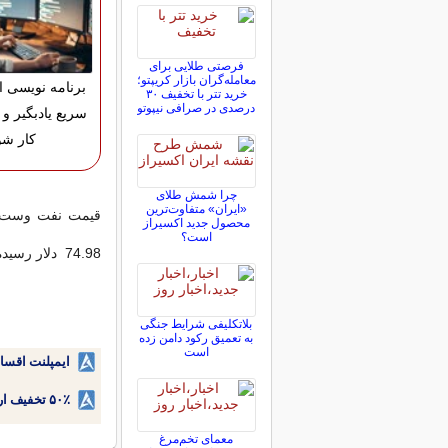
فرصتی طلایی برای
معامله‌گران بازار کریپتو؛
برنامه نویسی ان
خرید تتر با تخفیف ۳۰
درصدی در صرافی نیپوتو
سریع یادبگیر و و
کار شو
چرا شمش طلای
«ایران» متفاوت‌ترین
محصول جدید اکسیراز
است؟
74.98 دلار رسیده است.
بلاتکلیفی‌ شرایط جنگی
به تعمیق رکود دامن زده
است
ایمپلنت اقسا
۵۰٪ تخفیف ارتودنسی دندان اقساطی بدون نیاز به چک یا سفته!
معمای تخم‌مرغ