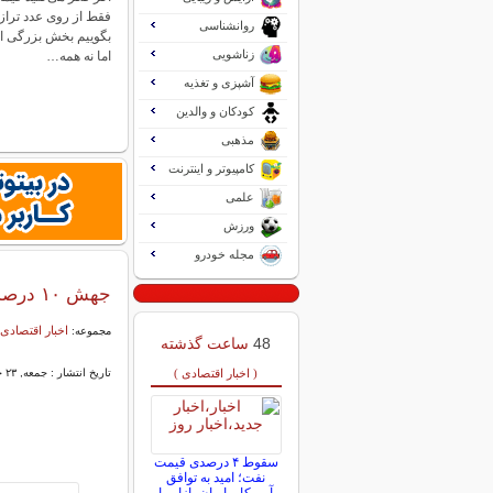
فقط از روی عدد ترازو
روانشناسی
بگوییم بخش بزرگی از 
زناشویی
اما نه همه…
آشپزی و تغذیه
کودکان و والدین
مذهبی
کامپیوتر و اینترنت
علمی
ورزش
مجله خودرو
جهش ۱۰ درصدی قیمت نفت در بازار جهانی
اخبار اقتصادی 
مجموعه:
48
ساعت گذشته
( اخبار اقتصادی )
تاریخ انتشار : جمعه, ۲۳ خرداد ۱۴۰۴ ۰۸:۲۶
سقوط ۴ درصدی قیمت
نفت؛ امید به توافق