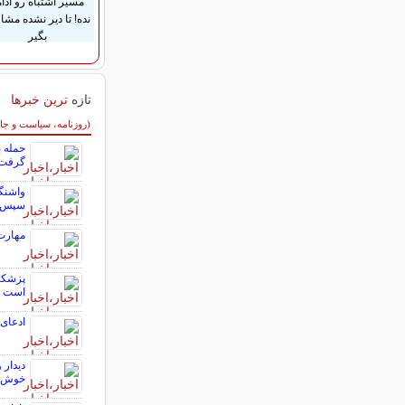
مسیر اشتباه رو ادام
نده! تا دیر نشده مشا
بگیر
تازه
ترین خبرها
سایر خبرهای داغ
(روزنامه، سیاست و جا
حمله 
گرفت
واشنگت
سپس ت
مهارت
است
ادعای 
دیدار 
خوش ب