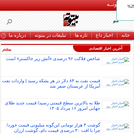
بـیتوتــه
ایمپلنت اقساطی با ضمانت مادام‌العمر+ 25%
منو
خانه
اخبار داغ
تازه ها
تبلیغات در بیتوته
درباره ما
ت
آخرین اخبار اقتصادی
بیشتر »
شاخص فلاکت ۹۶ درصدی «آتش زیر خاکستر» است
قیمت نفت به ۸۳ دلار در هر بشکه رسید | واردات نفت
آمریکا از عربستان صفر شد
طلا به بالاترین سطح قیمتی رسید/ قیمت جدید طلای
جهانی امروز ۱۶ مرداد ۱۴۰۵
گوشت ۴ هزار تومانی این‌گونه میلیونی قیمت خورد/
چرا با افت ۳۰ درصدی قیمت دام، گوشت ارزان