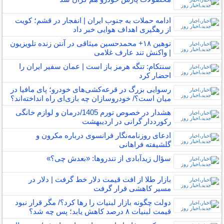
ادامه حملات به جنوب ایران | انفجار در قشم؛ کویت
از رهگیری اهداف هوایی خبر داد
توهین ۱۸+ محمدحسین میثاقی در آنتن زنده تلویزیون
| واکنش تند عارف غلامی
سنتکام: تنگه هرمز باز است | عمان سفیر ایران را
احضار کرد
رسوایی بزرگ در قرعه‌کشی‌های خودرو؛ پای مافیا در
میان است؟/ خودروسازان چه بازی‌ای راه انداخته‌اند؟
هشدار در خصوص تورم 1405/درمان و لوازم خانگی
رکورددار گرانی در اردیبهشت
ادعای روزنامه‌نگار فرانسوی درباره مکرون و
گلشیفته فراهانی
سؤال زیدآبادی از تندروها: «بعدش چی؟»
بازار طلا از افت قیمت دلار خط گرفت | دلار در
مسیر کاهشی قرار گرفت
دولت چگونه بازار لبنیات را رها کرد؟/ مگر قرار نبود
قیمت لبنیات ۸ درصد کاهش یابد؛ پس چه شد؟