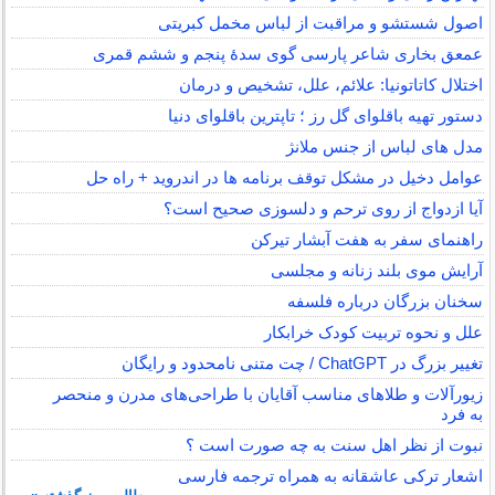
اصول شستشو و مراقبت از لباس مخمل کبریتی
عمعق بخاری شاعر پارسی گوی سدهٔ پنجم و ششم قمری
اختلال کاتاتونیا: علائم، علل، تشخیص و درمان
دستور تهیه باقلوای گل رز ؛ تاپترین باقلوای دنیا
مدل های لباس از جنس ملانژ
عوامل دخیل در مشکل توقف برنامه ها در اندروید + راه حل
آیا ازدواج از روی ترحم و دلسوزی صحیح است؟
راهنمای سفر به هفت آبشار تیرکن
آرایش موی بلند زنانه و مجلسی
سخنان بزرگان درباره فلسفه
علل و نحوه تربیت کودک خرابکار
تغییر بزرگ در ChatGPT / چت متنی نامحدود و رایگان
زیورآلات و طلاهای مناسب آقایان با طراحی‌های مدرن و منحصر
به فرد
نبوت از نظر اهل سنت به چه صورت است ؟
اشعار ترکی عاشقانه به همراه ترجمه فارسی