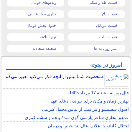
قیمت طلا و سکه
ویدئوهای فوتبال
قیمت دلار
کالری مواد غذایی
قیمت موبایل
جدول پخش فوتبال
قیمت تبلت
نهج البلاغه
تیتر روزنامه ها
صحیفه سجادیه
امروز در بیتوته
شخصیت شما بیش از آنچه فکر می‌کنید تغییر می‌کند
فال روزانه - شنبه 17 مرداد 1405
بهترین زمان و مکان برای خواندن دعای عهد
اصول شستشو و مراقبت از لباس مخمل کبریتی
عمعق بخاری شاعر پارسی گوی سدهٔ پنجم و ششم قمری
اختلال کاتاتونیا: علائم، علل، تشخیص و درمان