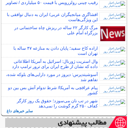
رقیب چینی رولزرویس با قیمت ۵۰ میلیاردی / تصاویر
افشاگری میانجیگران عربی/ ایران به دنبال توافقی با
این ویژگی‌هاست
مرگ کارگر ۲۲ ساله در ریزش چاه ساختمانی در
بزرگراه امام علی
اراده کاخ سفید؛ پایان دادن به منازعه ۴۷ ساله با
تهران است
وال استریت ژورنال: اسرائیل به آمریکا اطلاعاتی
داده که نشان از طرح ایران برای ترور ترامپ دارد
آسوشیتدپرس: دیروز در مورد دارایی‌های بلوکه‌ شده،
تفاهم شد
پیام عراقچی به آمریکا/ شرط تدوام آتش بس بین دو
کشور
شهر در تب نان می‌سوزد؛ حقوق یک روز کارگر
کفاف ۲۵۰ گرم گوشت را نمی‌دهد
سایر خبرهای داغ