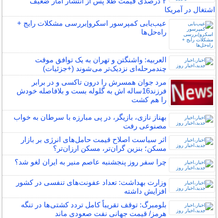
۲ درصدی قیمت طلا پس از انتشار آمار ضعیف
اشتغال در آمریکا
عیب‌یابی کمپرسور اسکرو|بررسی مشکلات رایج +
راه‌حل‌ها
العربیه: واشنگتن و تهران به یک توافق موقت
چندمرحله‌ای نزدیک‌تر می‌شوند (+جزئیات)
مرد جوان همسرش را درون تاکسی و در برابر
فرزند16ساله اش به گلوله بست و بلافاصله خودش
را هم کشت
بهناز نازی، بازیگر، در پی مبارزه با سرطان به خواب
مصنوعی رفت
اثر سیاست اصلاح قیمت حامل‌های انرژی بر بازار
مسکن؛ بنزین گران‌تر، مسکن ارزان‌تر؟
چرا سفر روز پنجشنبه عاصم منیر به ایران لغو شد؟
وزارت بهداشت: تعداد عفونت‌های تنفسی در کشور
افزایش داشته
بلومبرگ: توقف تقریباً کامل تردد کشتی‌ها در تنگه
هرمز/ قیمت جهانی نفت صعودی ماند