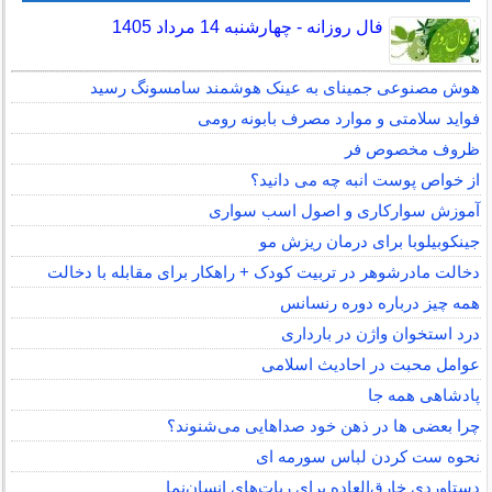
فال روزانه - چهارشنبه 14 مرداد 1405
هوش مصنوعی جمینای به عینک هوشمند سامسونگ رسید
فواید سلامتی و موارد مصرف بابونه رومی
ظروف مخصوص فر
از خواص پوست انبه چه می دانید؟
آموزش سوارکاری و اصول اسب سواری
جینکوبیلوبا برای درمان ریزش مو
دخالت مادرشوهر در تربیت کودک + راهکار برای مقابله با دخالت
همه چیز درباره دوره رنسانس
درد استخوان واژن در بارداری
عوامل محبت در احادیث اسلامى
پادشاهی همه جا
چرا بعضی ها در ذهن خود صداهایی می‌شنوند؟
نحوه ست کردن لباس سورمه ای
دستاوردی خارق‌العاده برای ربات‌های انسان‌نما