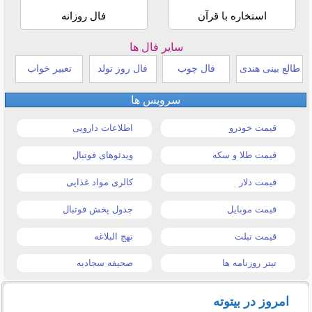
استخاره با قرآن
فال روزانه
سایر فال ها
طالع بینی هندی
فال چوب
فال روز تولد
تعبیر خواب
سرویس ها
قیمت خودرو
اطلاعات دارویی
قیمت طلا و سکه
ویدئوهای فوتبال
قیمت دلار
کالری مواد غذایی
قیمت موبایل
جدول پخش فوتبال
قیمت تبلت
نهج البلاغه
تیتر روزنامه ها
صحیفه سجادیه
امروز در بیتوته