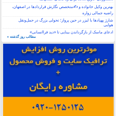
بهترین وکیل خانواده و ✍️متخصص نگارش قراردادها در اصفهان،
راضیه جمالی زواره
شارژ پهپادها با لیزر در حین پرواز؛ تحولی بزرگ در حمل‌ونقل
هوایی
ادعای ماسک از بازگرداندن بینایی تا «دید فراانسانی»
مطالب روز گذشته »