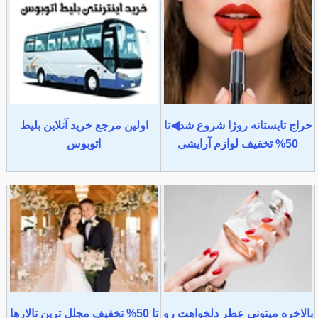
حراج تابستانه روژا شروع شد◀تا
اولین مرجع خرید آنلاین بلیط
50% تخفیف لوازم آرایشی
اتوبوس
بالاخره میتونی عطر دلخواهت رو
تا 50% تخفیف مجلل ترین تالارها