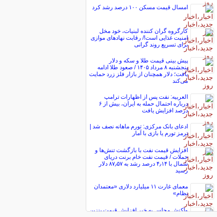
امسال قیمت مسکن ۱۰۰ درصد رشد کرد
کارگروه گران کننده لبنیات، خود مخل
امنیت غذایی است!/ رقابت نهاد‌های موازی
برای تسریع روند گرانی
پیش ‌بینی قیمت طلا و سکه و دلار
پنجشنبه ۸ مرداد ۱۴۰۵ / صعود طلا ادامه
یافت؛ دلار همچنان از بازار فلز زرد حمایت
می‌کند
العربیه: نفت پس از اظهارات ترامپ
درباره احتمال حمله به ایران، بیش از ۶
درصد افزایش یافت
ادعای بانک مرکزی: تورم ماهانه نصف شد |
ترمز تورم یا بازی با آمار
افزایش قیمت نفت با بازگشت تنش‌ها و
حملات / قیمت نفت خام برنت دریای
شمال با ۴٫۱۴ درصد رشد به ۸۷٫۵۷ دلار
رسید
معمای غارت ۱۱ میلیارد دلاری «معتمدان
نظام»
واکنش مجلس به خبر افزایش قیمت بنزین