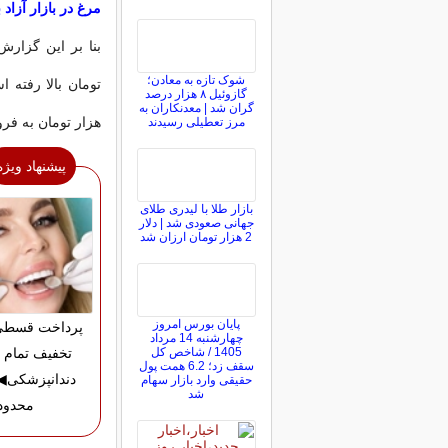
مرغ در بازار آزاد به 190 هزار تومان
شوک تازه به معادن؛
گازوئیل ۸ هزار درصد
گران شد | معدنکاران به
هزار تومان به ف
مرز تعطیلی رسیدند
پیشنهاد ویژه
بازار طلا با لیدری طلای
جهانی صعودی شد | دلار
2 هزار تومان ارزان شد
پایان بورس امروز
چهارشنبه 14 مرداد
1405 / شاخص کل
تخفیف تمام 
سقف زد؛ 6.2 همت پول
دندانپزشکی
حقیقی وارد بازار سهام
شد
محدود