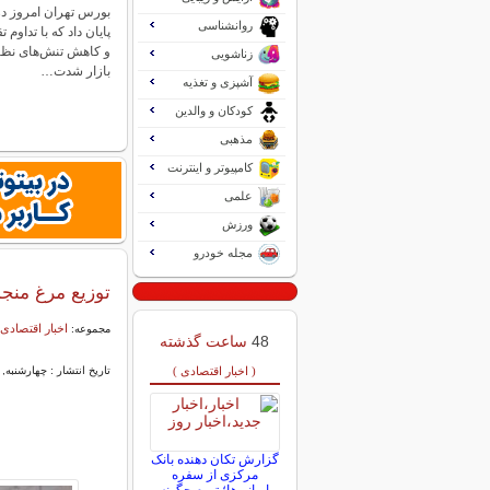
بورس تهران امروز در
روانشناسی
پایان داد که با تداو
و کاهش تنش‌های نظا
زناشویی
بازار شدت…
آشپزی و تغذیه
کودکان و والدین
مذهبی
کامپیوتر و اینترنت
علمی
ورزش
مجله خودرو
توزیع مرغ منجمد تن
اخبار اقتصادی 
مجموعه:
48
ساعت گذشته
( اخبار اقتصادی )
تاریخ انتشار : چهارشنبه, ۲۶ آذر ۱۴۰۴ ۱۲:۵۸
گزارش تکان‌ دهنده بانک
مرکزی از سفره