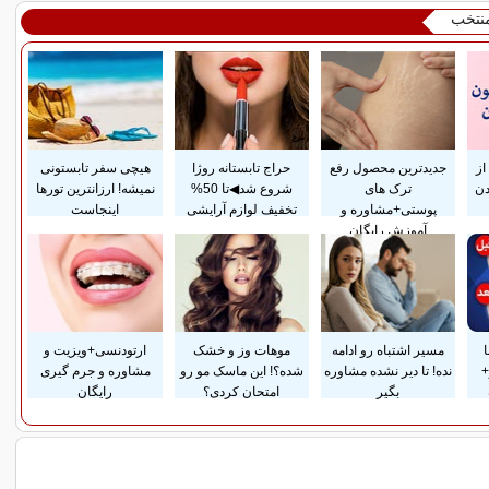
منتخب
از
جدیدترین محصول رفع
حراج تابستانه روژا
هیچی سفر تابستونی
ن
ترک های
شروع شد◀تا 50%
نمیشه! ارزانترین تورها
پوستی+مشاوره و
تخفیف لوازم آرایشی
اینجاست
آموزش رایگان
مسیر اشتباه رو ادامه
موهات وز و خشک
ارتودنسی+ویزیت و
+
نده! تا دیر نشده مشاوره
شده؟! این ماسک مو رو
مشاوره و جرم گیری
بگیر
امتحان کردی؟
رایگان