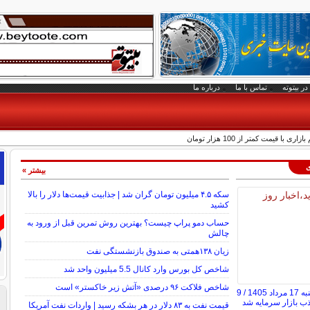
در بیتوته
تماس با ما
درباره ما
با قیمت کمتر از 100 هزار تومان
ی
بیشتر »
سکه ۴.۵ میلیون تومان گران شد | جذابیت قیمت‌ها دلار را بالا
کشید
حساب دمو پراپ چیست؟ بهترین روش تمرین قبل از ورود به
چالش
زیان ۱۳۸همتی به صندوق بازنشستگی نفت
شاخص کل بورس وارد کانال 5.5 میلیون واحد شد
شاخص فلاکت ۹۶ درصدی «آتش زیر خاکستر» است
پایان بورس امروز شنبه 17 مرداد 1405 / 9
ذب بازار سرمایه شد
قیمت نفت به ۸۳ دلار در هر بشکه رسید | واردات نفت آمریکا