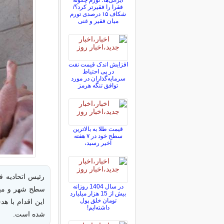
ایرانی‌ها؛ تورم چگونه
فقرا را فقیرتر کرد؟/
شکاف ۱۵ درصدی تورم
میان فقیر و غنی
افزایش اندک قیمت نفت
در پی احتیاط
سرمایه‌گذاران در مورد
توافق تنگه هرمز
قیمت طلا به بالاترین
سطح خود در ۷ هفته
اخیر رسید،
رئیس اتحادیه ف
در سال 1404 روزانه
سطح شهر و میاد
بیش از 15 هزار میلیارد
تومان خلق پول
این اقدام با ه
داشته‌ایم!
شده است.