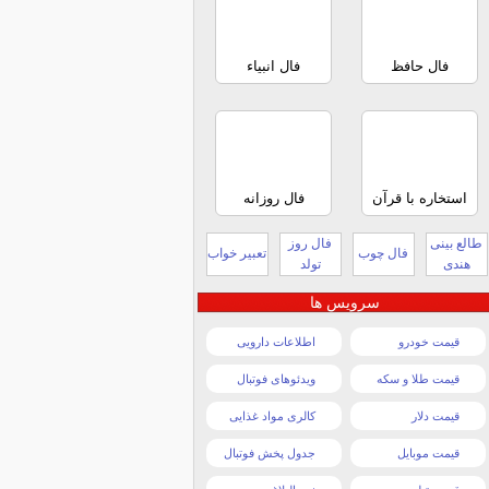
فال حافظ
فال انبیاء
استخاره با قرآن
فال روزانه
طالع بینی
فال روز
فال چوب
تعبیر خواب
هندی
تولد
سرویس ها
قیمت خودرو
اطلاعات دارویی
قیمت طلا و سکه
ویدئوهای فوتبال
قیمت دلار
کالری مواد غذایی
قیمت موبایل
جدول پخش فوتبال