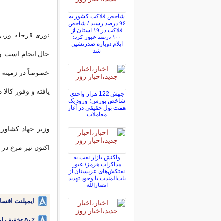
شاخص فلاکت کشور به
۹۶ درصد رسید / شاخص
فلاکت در ۱۹ استان از
نوری قزجله وزیر
۱۰۰ درصد عبور کرد؛
ایلام دوباره صدرنشین
شد
حال انجام است و
خصوصاً در زمینه ک
یافته و وفور کالا 
جهش 122 هزار واحدی
شاخص بورس؛ ورود یک
همت پول حقیقی در آغاز
معاملات
وزیر جهاد کشاور
اکنون نیز مرغ در 
واکنش بازار نفت به
مذاکرات هرمز/ عبور
نفتکش‌های عربستان از
باب‌المندب با وجود تهدید
انصارالله
ایمپلنت اقسا
۵۰٪ تخفیف ارتودنسی دندان اقساطی بدون نیاز به چک یا سفته!