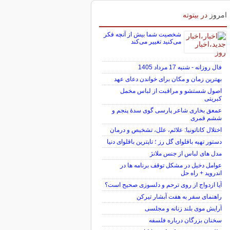
امروز
در بیتوته
شخصیت شما بیش از آنچه فکر
می‌کنید تغییر می‌کند
فال روزانه - شنبه 17 مرداد 1405
بهترین زمان و مکان برای خواندن دعای عهد
اصول شستشو و مراقبت از لباس مخمل
کبریتی
عمعق بخاری شاعر پارسی گوی سدهٔ پنجم و
ششم قمری
اختلال کاتاتونیا: علائم، علل، تشخیص و درمان
دستور تهیه باقلوای گل رز ؛ تاپترین باقلوای دنیا
مدل های لباس از جنس ملانژ
عوامل دخیل در مشکل توقف برنامه ها در
اندروید + راه حل
آیا ازدواج از روی ترحم و دلسوزی صحیح است؟
راهنمای سفر به هفت آبشار تیرکن
آرایش موی بلند زنانه و مجلسی
سخنان بزرگان درباره فلسفه