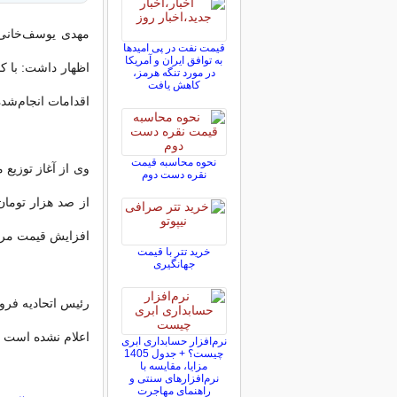
مهدی یوسف‌خانی، 
قیمت نفت در پی امیدها
به توافق ایران و آمریکا
اظهار داشت: با ک
در مورد تنگه هرمز،
کاهش یافت
اقدامات انجام‌شده،
نحوه محاسبه قیمت
وی از آغاز توزیع
نقره دست دوم
از صد هزار تومان
افزایش قیمت مرغ
خرید تتر با قیمت
جهانگیری
رئیس اتحادیه فروش
اعلام نشده است ا
نرم‌افزار حسابداری ابری
چیست؟ + جدول 1405
مزایا، مقایسه با
نرم‌افزارهای سنتی و
راهنمای مهاجرت