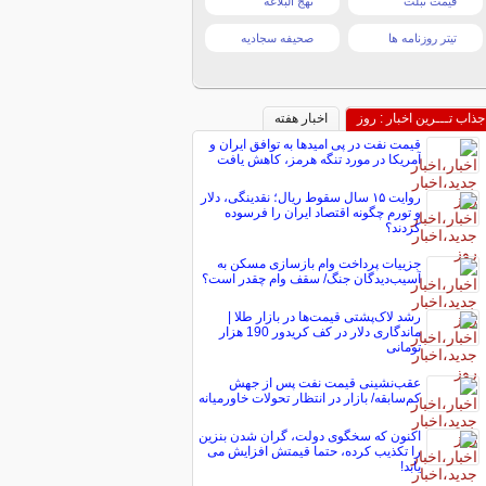
قیمت تبلت
نهج البلاغه
تیتر روزنامه ها
صحیفه سجادیه
جذاب تـــرین اخبار : روز
اخبار هفته
قیمت نفت در پی امیدها به توافق ایران و
آمریکا در مورد تنگه هرمز، کاهش یافت
روایت ۱۵ سال سقوط ریال؛ نقدینگی، دلار
و تورم چگونه اقتصاد ایران را فرسوده
کردند؟
جزییات پرداخت وام بازسازی مسکن به
آسیب‌دیدگان جنگ/ سقف وام چقدر است؟
رشد لاک‌پشتی قیمت‌ها در بازار طلا |
ماندگاری دلار در کف کریدور 190 هزار
تومانی
عقب‌نشینی قیمت نفت پس از جهش
کم‌سابقه/ بازار در انتظار تحولات خاورمیانه
اکنون که سخگوی دولت، گران شدن بنزین
را تکذیب کرده، حتما قیمتش افزایش می
یابد!