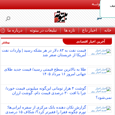
بـیتوتــه
د◀تا 50% تخفیف
منو
خانه
اخبار داغ
تازه ها
تبلیغات در بیتوته
درباره ما
ت
آخرین اخبار اقتصادی
بیشتر »
قیمت نفت به ۸۳ دلار در هر بشکه رسید | واردات نفت
آمریکا از عربستان صفر شد
طلا به بالاترین سطح قیمتی رسید/ قیمت جدید طلای
جهانی امروز ۱۶ مرداد ۱۴۰۵
گوشت ۴ هزار تومانی این‌گونه میلیونی قیمت خورد/
چرا با افت ۳۰ درصدی قیمت دام، گوشت ارزان
نمی‌شود؟
گزارش تکان‌ دهنده بانک مرکزی از سفره ایرانی‌ها؛
تورم چگونه فقرا را فقیرتر کرد؟/ شکاف ۱۵ درصدی