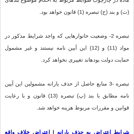
ماده در چارچوب ضوابط مربوط به احکام موضوع بندهای
(ت) و بند (ح) تبصره (1) قانون خواهد بود.
تبصره 2- وضعیت خانوارهایی که واجد شرایط مذکور در
مواد (11) و (12) این آیین نامه نیستند و غیر مشمول
حمایت دولت بودهاند تغییری نخواهد کرد.
تبصره -3 منابع حاصل از حذف یارانه مشمولین این آیین
نامه مطابق با بند (پ) تبصره (13) قانون و با رعایت
قوانین و مقررات مربوط هزینه خواهد شد.
شرایط اعتراض به حذف یارانه | اعتراضِ خلاف واقع