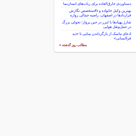
دستاوردی خارق‌العاده برای ربات‌های انسان‌نما
بهترین وکیل خانواده و ✍️متخصص نگارش
قراردادها در اصفهان، راضیه جمالی زواره
شارژ پهپادها با لیزر در حین پرواز؛ تحولی بزرگ
در حمل‌ونقل هوایی
ادعای ماسک از بازگرداندن بینایی تا «دید
فراانسانی»
مطالب روز گذشته »