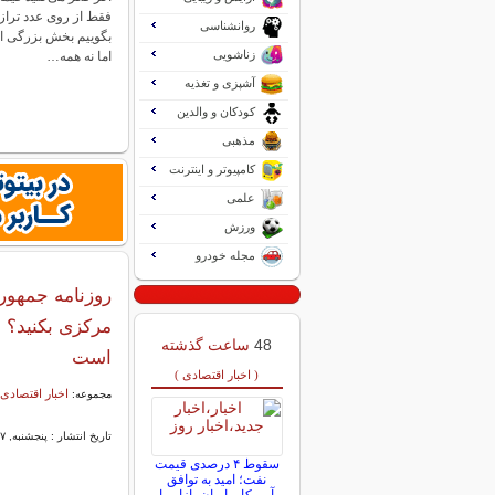
فقط از روی عدد ترازو
روانشناسی
بگوییم بخش بزرگی از 
زناشویی
اما نه همه…
آشپزی و تغذیه
کودکان و والدین
مذهبی
کامپیوتر و اینترنت
علمی
ورزش
مجله خودرو
روزنامه جمهور
مرکزی بکنید؟ |
48
ساعت گذشته
است
( اخبار اقتصادی )
اخبار اقتصادی 
مجموعه:
تاریخ انتشار : پنجشنبه, ۲۷ آذر ۱۴۰۴ ۰۹:۰۵
سقوط ۴ درصدی قیمت
نفت؛ امید به توافق