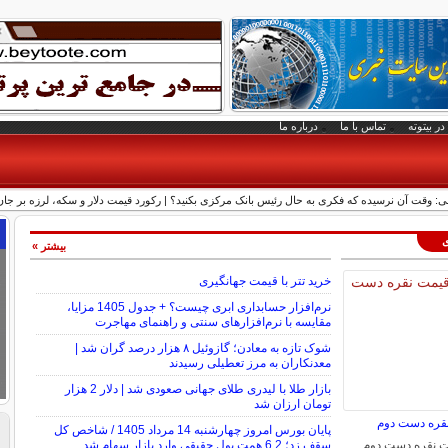
در بیتوته
تماس با ما
درباره ما
ی: وقت آن نرسیده که فکری به حال رئیس بانک مرکزی بکنید؟ | رکورد قیمت دلار و سکه، لرزه بر ج
ی
بیشتر »
خرید تتر با قیمت جهانگیری
نرم‌افزار حسابداری ابری چیست؟ + جدول 1405 مزایا،
مقایسه با نرم‌افزارهای سنتی و راهنمای مهاجرت
شوک تازه به معادن؛ گازوئیل ۸ هزار درصد گران شد |
معدنکاران به مرز تعطیلی رسیدند
بازار طلا با لیدری طلای جهانی صعودی شد | دلار 2 هزار
تومان ارزان شد
نقره دست دوم
پایان بورس امروز چهارشنبه 14 مرداد 1405 / شاخص کل
مت نقره دست دوم
سقف زد؛ 6.2 همت پول حقیقی وارد بازار سهام شد