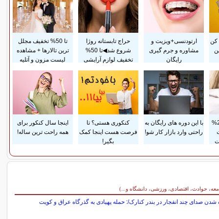
کن
ارتودنسی+ویزیت و
حراج تابستانه روژا
تا 50% تخفیف مجلل
ن
مشاوره و جرم گیری
شروع شد◀تا 50%
ترین تالارها + مشاهده
رایگان
تخفیف لوازم آرایشی
لیست مزون و آتلیه
پرداخت قسطی و 25%
با این دوره های رایگان به
کنکوری هستی؟ تا
اینجا سال کنکور برای
راحتی وارد بازار کار شو!
فرصت هست اینجا کمک
همه راحت ترین ساله!
ت
بگیر!
معه، حوادث، اقتصادی، ورزشی، دانشگاه و...)
شدن صدای چند انفجار در بندر کنارک/: حمله پهپادی به گذرگاه عراق و کویت