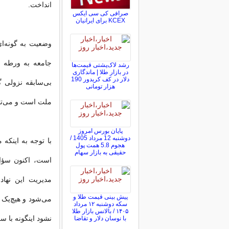
انداخت.
صرافی کی سی ایکس
KCEX برای ایرانیان
وضعیت به گونه‌ای
جامعه به ورطه نا
رشد لاک‌پشتی قیمت‌ها
در بازار طلا | ماندگاری
دلار در کف کریدور 190
بی‌سابقه نزولی
هزار تومانی
ملت است و می‌توا
پایان بورس امروز
دوشنبه 12 مرداد 1405 /
با توجه به اینک
هجوم 5.8 همت پول
حقیقی به بازار سهام
است، اکنون سؤال
مدیریت این نها
پیش ‌بینی قیمت طلا و
می‌شود و هیچ‌یک ا
سکه دوشنبه ۱۲ مرداد
۱۴۰۵ / بالانس بازار طلا
نشود اینگونه با 
با نوسان دلار و تقاضا