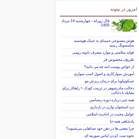
برای بازگشت به کریدور 190 هزار تومانی
خیز برداشت
امروز
در بیتوته
فال روزانه - چهارشنبه 14 مرداد
1405
هوش مصنوعی جمینای به عینک هوشمند
سامسونگ رسید
فواید سلامتی و موارد مصرف بابونه رومی
ظروف مخصوص فر
از خواص پوست انبه چه می دانید؟
آموزش سوارکاری و اصول اسب سواری
جینکوبیلوبا برای درمان ریزش مو
دخالت مادرشوهر در تربیت کودک + راهکار برای
مقابله با دخالت
همه چیز درباره دوره رنسانس
درد استخوان واژن در بارداری
عوامل محبت در احادیث اسلامى
پادشاهی همه جا
چرا بعضی ها در ذهن خود صداهایی می‌شنوند؟
نحوه ست کردن لباس سورمه ای