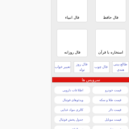
فال حافظ
فال انبیاء
استخاره با قرآن
فال روزانه
طالع بینی
فال روز
فال چوب
تعبیر خواب
هندی
تولد
سرویس ها
قیمت خودرو
اطلاعات دارویی
قیمت طلا و سکه
ویدئوهای فوتبال
قیمت دلار
کالری مواد غذایی
قیمت موبایل
جدول پخش فوتبال