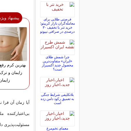
پیشنهاد ویژه
فرصتی طلایی برای
معامله‌گران بازار کریپتو؛
خرید تتر با تخفیف ۳۰
درصدی در صرافی نیپوتو
چرا شمش طلای
«ایران» متفاوت‌ترین
بهترین کرم رفع
محصول جدید اکسیراز
است؟
زایمان و ترک
زایمان
بلاتکلیفی‌ شرایط جنگی
به تعمیق رکود دامن زده
آیا زمان آن فرا 
است
بی‌اعتبارکننده 
مسئولیت‌پذیری دار
معمای تخم‌مرغ