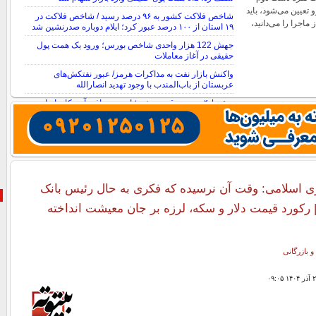
 تعیین می‌شود، باید
شاخص فلاکت کشور به ۹۶ درصد رسید / شاخص فلاکت در
ماجرا را می‌دانید،
۱۹ استان از ۱۰۰ درصد عبور کرد؛ ایلام دوباره صدرنشین شد
جهش 122 هزار واحدی شاخص بورس؛ ورود یک همت پول
حقیقی در آغاز معاملات
واکنش بازار نفت به مذاکرات هرمز/ عبور نفتکش‌های
عربستان از باب‌المندب با وجود تهدید انصارالله
سقوط ۴ درصدی قیمت نفت؛ امید به توافق آمریکا و ایران
بازار را نزولی کرد
ی اسلامی: وقت آن نرسیده که فکری به حال رئیس بانک
 رکورد قیمت دلار و سکه، لرزه بر جان معیشت انداخته
و بازرگانی