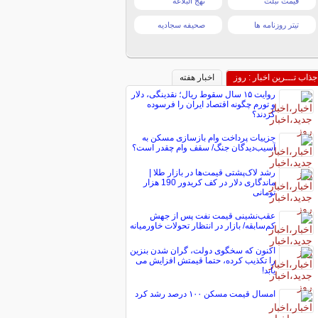
قیمت تبلت
نهج البلاغه
تیتر روزنامه ها
صحیفه سجادیه
جذاب تـــرین اخبار : روز
اخبار هفته
روایت ۱۵ سال سقوط ریال؛ نقدینگی، دلار
و تورم چگونه اقتصاد ایران را فرسوده
کردند؟
جزییات پرداخت وام بازسازی مسکن به
آسیب‌دیدگان جنگ/ سقف وام چقدر است؟
رشد لاک‌پشتی قیمت‌ها در بازار طلا |
ماندگاری دلار در کف کریدور 190 هزار
تومانی
عقب‌نشینی قیمت نفت پس از جهش
کم‌سابقه/ بازار در انتظار تحولات خاورمیانه
اکنون که سخگوی دولت، گران شدن بنزین
را تکذیب کرده، حتما قیمتش افزایش می
یابد!
امسال قیمت مسکن ۱۰۰ درصد رشد کرد