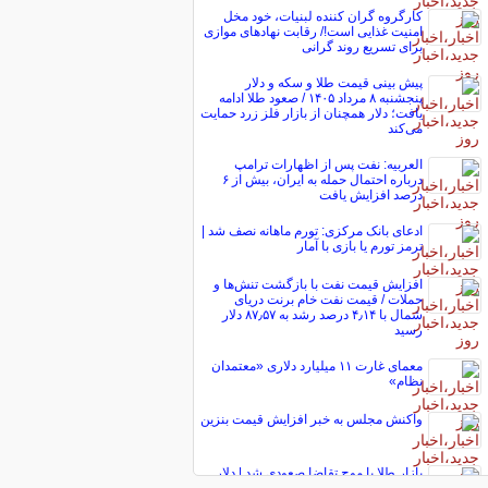
کارگروه گران کننده لبنیات، خود مخل
امنیت غذایی است!/ رقابت نهاد‌های موازی
برای تسریع روند گرانی
پیش ‌بینی قیمت طلا و سکه و دلار
پنجشنبه ۸ مرداد ۱۴۰۵ / صعود طلا ادامه
یافت؛ دلار همچنان از بازار فلز زرد حمایت
می‌کند
العربیه: نفت پس از اظهارات ترامپ
درباره احتمال حمله به ایران، بیش از ۶
درصد افزایش یافت
ادعای بانک مرکزی: تورم ماهانه نصف شد |
ترمز تورم یا بازی با آمار
افزایش قیمت نفت با بازگشت تنش‌ها و
حملات / قیمت نفت خام برنت دریای
شمال با ۴٫۱۴ درصد رشد به ۸۷٫۵۷ دلار
رسید
معمای غارت ۱۱ میلیارد دلاری «معتمدان
نظام»
واکنش مجلس به خبر افزایش قیمت بنزین
بازار طلا با موج تقاضا صعودی شد | دلار