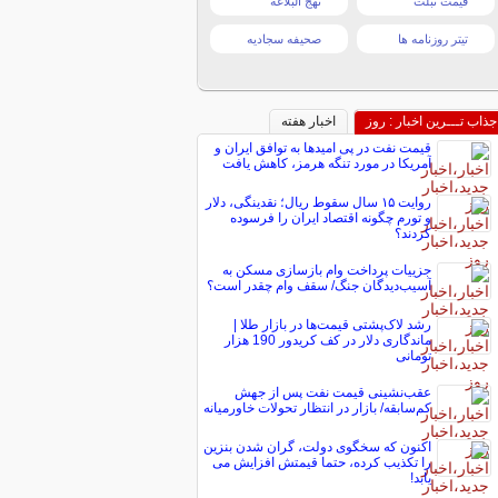
قیمت تبلت
نهج البلاغه
تیتر روزنامه ها
صحیفه سجادیه
جذاب تـــرین اخبار : روز
اخبار هفته
قیمت نفت در پی امیدها به توافق ایران و
آمریکا در مورد تنگه هرمز، کاهش یافت
روایت ۱۵ سال سقوط ریال؛ نقدینگی، دلار
و تورم چگونه اقتصاد ایران را فرسوده
کردند؟
جزییات پرداخت وام بازسازی مسکن به
آسیب‌دیدگان جنگ/ سقف وام چقدر است؟
رشد لاک‌پشتی قیمت‌ها در بازار طلا |
ماندگاری دلار در کف کریدور 190 هزار
تومانی
عقب‌نشینی قیمت نفت پس از جهش
کم‌سابقه/ بازار در انتظار تحولات خاورمیانه
اکنون که سخگوی دولت، گران شدن بنزین
را تکذیب کرده، حتما قیمتش افزایش می
یابد!