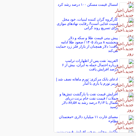
امسال قیمت مسکن ۱۰۰ درصد رشد کرد
کارگروه گران کننده لبنیات، خود مخل
امنیت غذایی است!/ رقابت نهاد‌های موازی
برای تسریع روند گرانی
پیش ‌بینی قیمت طلا و سکه و دلار
پنجشنبه ۸ مرداد ۱۴۰۵ / صعود طلا ادامه
یافت؛ دلار همچنان از بازار فلز زرد حمایت
می‌کند
العربیه: نفت پس از اظهارات ترامپ
درباره احتمال حمله به ایران، بیش از ۶
درصد افزایش یافت
ادعای بانک مرکزی: تورم ماهانه نصف شد |
ترمز تورم یا بازی با آمار
افزایش قیمت نفت با بازگشت تنش‌ها و
حملات / قیمت نفت خام برنت دریای
شمال با ۴٫۱۴ درصد رشد به ۸۷٫۵۷ دلار
رسید
معمای غارت ۱۱ میلیارد دلاری «معتمدان
نظام»
واکنش مجلس به خبر افزایش قیمت بنزین