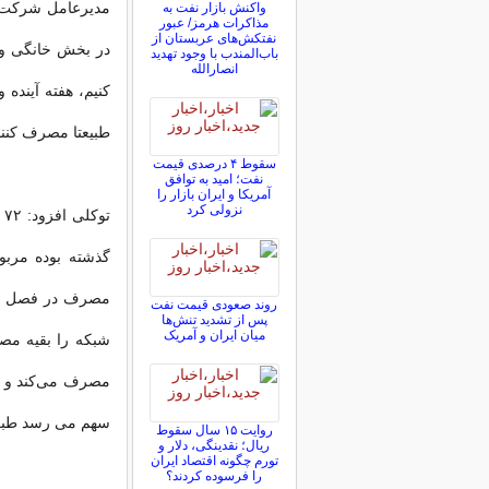
واکنش بازار نفت به
مذاکرات هرمز/ عبور
نفتکش‌های عربستان از
در بخش خانگی و 
باب‌المندب با وجود تهدید
انصارالله
کنیم، هفته آینده
طبیعتا مصرف کنند
سقوط ۴ درصدی قیمت
نفت؛ امید به توافق
آمریکا و ایران بازار را
نزولی کرد
گذشته بوده مربو
روند صعودی قیمت نفت
پس از تشدید تنش‌ها
میان ایران و آمریک
شبکه را بقیه مصر
سهم می رسد طبعی
روایت ۱۵ سال سقوط
ریال؛ نقدینگی، دلار و
تورم چگونه اقتصاد ایران
را فرسوده کردند؟