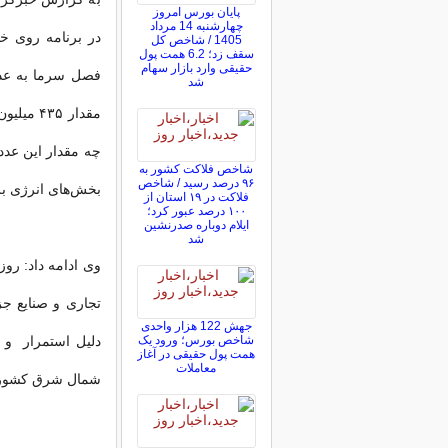
پایان بورس امروز
چهارشنبه 14 مرداد
در برنامه روی خ
1405 / شاخص کل
سقف زد؛ 6.2 همت پول
حقیقی وارد بازار سهام
شد
مقدار ۵
چه مقدار این عدد
شاخص فلاکت کشور به
۹۶ درصد رسید / شاخص
بخش‌های انرژی بر
فلاکت در ۱۹ استان از
۱۰۰ درصد عبور کرد؛
ایلام دوباره صدرنشین
شد
تجاری و صنایع جز
جهش 122 هزار واحدی
شاخص بورس؛ ورود یک
دلیل استمرار و 
همت پول حقیقی در آغاز
معاملات
شمال شرق کشور این عدد به ۶۵۰ 