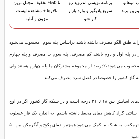
 موهاتو
برنامه نویسی اندروید رو
تا 50% تخفیف مجلل ترین
ترین برند
سریع یادبگیر و وارد بازار
تالارها + مشاهده لیست
کار شو
مزون و آتلیه
درات طبق الگو مصرف داشته باشند براساس پله سوم محسوب می‌شود
 در پله اول و دوم باشند کم مصرف، پله سوم بد مصرف و پله چهارم
بسیار بد مصرف محسوب می‌شوند،۲درصد از مجموعه مشترکان ما پله چهارم هستند ولی
توکلی بیان کرد: دمای آسایش بین ۱۸ تا ۲۱ درجه است و در شبکه گاز کشور اگر در اوج
سانتی گراد کاهش دمای محیط داشته باشیم به اندازه یک فاز عسلویه
یعنی ۲۵ میلیون مترمکعب به شبکه ما کمک می‌شود همچنین دمای پکیج و آبگرمکن بین ۵۰