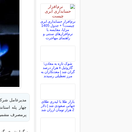
نرم‌افزار حسابداری ابری
چیست؟ + جدول 1405
مزایا، مقایسه با
نرم‌افزارهای سنتی و
راهنمای مهاجرت
شوک تازه به معادن؛
گازوئیل ۸ هزار درصد
گران شد | معدنکاران به
مرز تعطیلی رسیدند
بازار طلا با لیدری طلای
جهانی صعودی شد | دلار
2 هزار تومان ارزان شد
پرمصرف مشمول
به گزارش خبرگزا