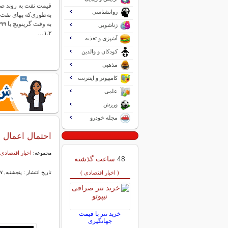
قیمت نفت به روند صعو
روانشناسی
زناشویی
۱.۲…
آشپزی و تغذیه
کودکان و والدین
مذهبی
کامپیوتر و اینترنت
علمی
ورزش
مجله خودرو
احتمال اعمال
اخبار اقتصادی 
مجموعه:
48
ساعت گذشته
( اخبار اقتصادی )
تاریخ انتشار : پنجشنبه, ۲۷ آذر ۱۴۰۴ ۱۱:۰۱
خرید تتر با قیمت
جهانگیری