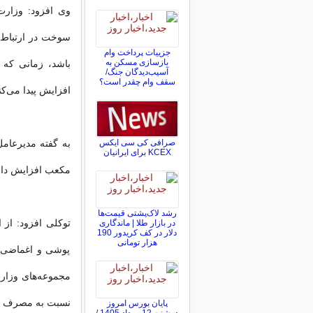
وی افزود: وزار
جزییات پرداخت وام
بازسازی مسکن به
باشد، زمانی که
آسیب‌دیدگان جنگ/
سقف وام چقدر است؟
افزایش پیدا می‌کن
صرافی کی سی ایکس
KCEX برای ایرانیان
مکعب افزایش دا
رشد لاک‌پشتی قیمت‌ها
توکلی افزود: از 
در بازار طلا | ماندگاری
دلار در کف کریدور 190
هزار تومانی
پوشی و اغماضی ا
نسبت به مصرف ک
پایان بورس امروز