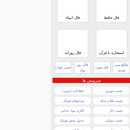
فال حافظ
فال انبیاء
استخاره با قرآن
فال روزانه
طالع بینی
فال روز
فال چوب
تعبیر خواب
هندی
تولد
سرویس ها
قیمت خودرو
اطلاعات دارویی
قیمت طلا و سکه
ویدئوهای فوتبال
قیمت دلار
کالری مواد غذایی
قیمت موبایل
جدول پخش فوتبال