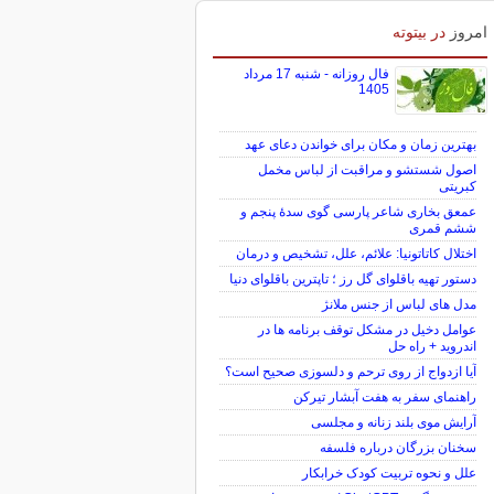
امروز
در بیتوته
فال روزانه - شنبه 17 مرداد
1405
بهترین زمان و مکان برای خواندن دعای عهد
اصول شستشو و مراقبت از لباس مخمل
کبریتی
عمعق بخاری شاعر پارسی گوی سدهٔ پنجم و
ششم قمری
اختلال کاتاتونیا: علائم، علل، تشخیص و درمان
دستور تهیه باقلوای گل رز ؛ تاپترین باقلوای دنیا
مدل های لباس از جنس ملانژ
عوامل دخیل در مشکل توقف برنامه ها در
اندروید + راه حل
آیا ازدواج از روی ترحم و دلسوزی صحیح است؟
راهنمای سفر به هفت آبشار تیرکن
آرایش موی بلند زنانه و مجلسی
سخنان بزرگان درباره فلسفه
علل و نحوه تربیت کودک خرابکار