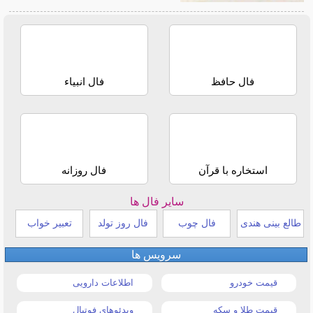
فال حافظ
فال انبیاء
استخاره با قرآن
فال روزانه
سایر فال ها
طالع بینی هندی
فال چوب
فال روز تولد
تعبیر خواب
سرویس ها
قیمت خودرو
اطلاعات دارویی
قیمت طلا و سکه
ویدئوهای فوتبال