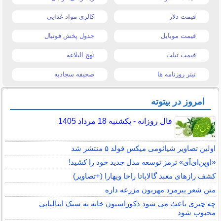
قیمت دلار
کالری مواد غذایی
قیمت موبایل
جدول پخش فوتبال
قیمت تبلت
نهج البلاغه
تیتر روزنامه ها
صحیفه سجادیه
امروز در بیتوته
فال روزانه - یکشنبه 18 مرداد 1405
اولین تصاویر شیائومی میکس فولد ۵ منتشر شد
«اوپن‌ای‌آی» ترمز توسعه مدل جدید خود را کشید!
کشف رازهای معبد گالاپاتا راجا ویهارا (+تصاویر)
متن شعر پیرمرد مهربون مزرعه داره
چه چیزی باعث می شود دکوراسیون خانه به سبک ایتالیایی
محبوب شود