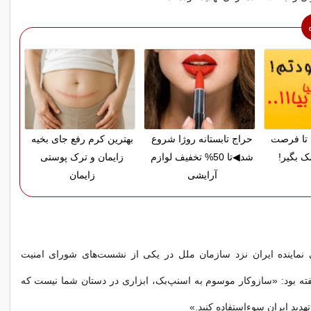
تا فرصت
حراج تابستانه روژا شروع
بهترین کرم رفع جای بخیه
ک بگیر!
شد◀تا 50% تخفیف لوازم
زایمان و ترک پوستی
آرایشی
زایمان
ی نماینده ایران نزد سازمان ملل در یکی از نشست‌های شورای امنیت
ه بود: «سازوکار موسوم به اسنپ‌بک، ابزاری در دستان شما نیست که
 تهدید ایران سوءاستفاده کنید.»