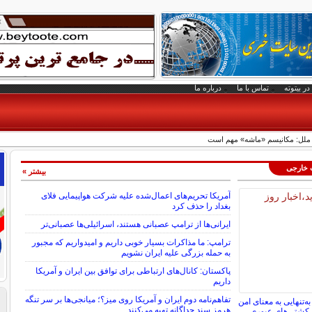
در بیتوته
تماس با ما
درباره ما
 ملل: مکانیسم «ماشه» مهم است
ت خارجی
بیشتر »
آمریکا تحریم‌های اعمال‌شده علیه شرکت هواپیمایی فلای
بغداد را حذف کرد
ایرانی‌ها از ترامپ عصبانی هستند، اسرائیلی‌ها عصبانی‌تر
ترامپ: ما مذاکرات بسیار خوبی داریم و امیدواریم که مجبور
به حمله بزرگی علیه ایران نشویم
پاکستان: کانال‌های ارتباطی برای توافق بین ایران و آمریکا
داریم
تفاهم‌نامه دوم ایران و آمریکا روی میز؟؛ میانجی‌ها بر سر تنگه
به‌تنهایی به معنای امن
هرمز سند جداگانه تهیه می‌کنند
 کشتی‌های عبوری