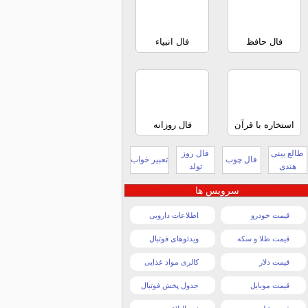
فال حافظ
فال انبیاء
استخاره با قرآن
فال روزانه
طالع بینی
فال روز
فال چوب
تعبیر خواب
هندی
تولد
سرویس ها
قیمت خودرو
اطلاعات دارویی
قیمت طلا و سکه
ویدئوهای فوتبال
قیمت دلار
کالری مواد غذایی
قیمت موبایل
جدول پخش فوتبال