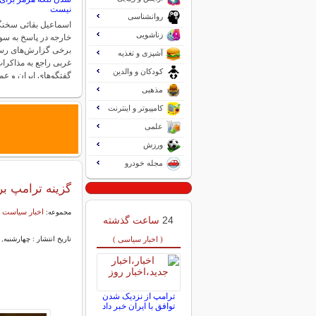
نیست
روانشناسی
اسماعیل بقائی سخنگ
زناشویی
خارجه در پاسخ به سو
برخی گزارش‌های رسان
آشپزی و تغذیه
غربی راجع به مذاکرا
کودکان و والدین
گفتگوهای ایران و ع
مذهبی
کامپیوتر و اینترنت
علمی
ورزش
مجله خودرو
گزینه ترامپ ب
اخبار سیاست 
مجموعه:
24
ساعت گذشته
( اخبار سیاسی )
تاریخ انتشار : چهارشنبه, 03 بهمن 1403 14:08
ترامپ از نزدیک شدن
توافق با ایران خبر داد