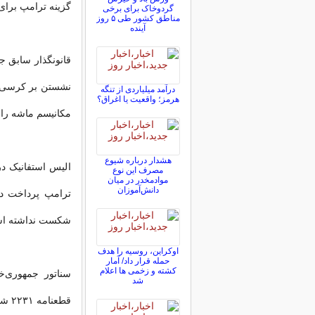
گزینه ترامپ برای 
گردوخاک برای برخی
مناطق کشور طی ۵ روز
آینده
قانونگذار سابق ج
نشستن بر کرسی نم
درآمد میلیاردی از تنگه
هرمز؛ واقعیت یا اغراق؟
مکانیسم ماشه را 
هشدار درباره شیوع
الیس استفانیک در
مصرف این نوع
موادمخدر در میان
دانش‌آموزان
ترامپ پرداخت در 
شکست نداشته ا
اوکراین، روسیه را هدف
حمله قرار داد/ آمار
کشته و زخمی ها اعلام
سناتور جمهوری‌خ
شد
قطعنامه ۲۲۳۱ شورای امنیت سازمان ملل و استفاده از مکانیسم ماشه سوال کرد.