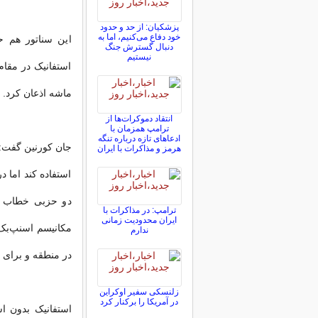
پزشکیان: از حد و حدود
خود دفاع می‌کنیم، اما به
این سناتور هم ح
دنبال گسترش جنگ
نیستیم
استفانیک در مقام
ماشه اذعان کرد.
انتقاد دموکرات‌ها از
ترامپ همزمان با
ادعاهای تازه درباره تنگه
هرمز و مذاکرات با ایران
استفاده کند اما د
دو حزبی خطاب به 
ترامپ: در مذاکرات با
ایران محدودیت زمانی
مکانیسم اسنپ‌بک 
ندارم
در منطقه و برای ص
زلنسکی سفیر اوکراین
در آمریکا را برکنار کرد
استفانیک بدون اش