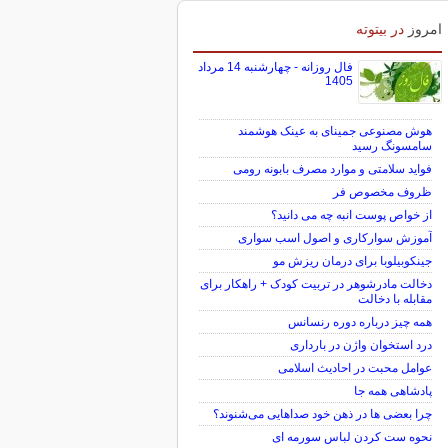
امروز
در بیتوته
فال روزانه - چهارشنبه 14 مرداد
1405
هوش مصنوعی جمینای به عینک هوشمند
سامسونگ رسید
فواید سلامتی و موارد مصرف بابونه رومی
ظروف مخصوص فر
از خواص پوست انبه چه می دانید؟
آموزش سوارکاری و اصول اسب سواری
جینکوبیلوبا برای درمان ریزش مو
دخالت مادرشوهر در تربیت کودک + راهکار برای
مقابله با دخالت
همه چیز درباره دوره رنسانس
درد استخوان واژن در بارداری
عوامل محبت در احادیث اسلامى
پادشاهی همه جا
چرا بعضی ها در ذهن خود صداهایی می‌شنوند؟
نحوه ست کردن لباس سورمه ای