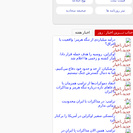
قیمت تبلت
نهج البلاغه
تیتر روزنامه ها
صحیفه سجادیه
جذاب تـــرین اخبار : روز
اخبار هفته
درآمد میلیاردی از تنگه هرمز؛ واقعیت یا
اغراق؟
اوکراین، روسیه را هدف حمله قرار داد/
آمار کشته و زخمی ها اعلام شد
پزشکیان: از حد و حدود خود دفاع می‌کنیم،
اما به دنبال گسترش جنگ نیستیم
انتقاد دموکرات‌ها از ترامپ همزمان با
ادعاهای تازه درباره تنگه هرمز و مذاکرات
با ایران
ترامپ: در مذاکرات با ایران محدودیت
زمانی ندارم
زلنسکی سفیر اوکراین در آمریکا را برکنار
کرد
ترامپ: همین الان مذاکرات با ایران در