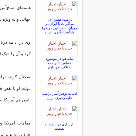
هسته‌ای صلح‌آمی
جهانی و به ویژه 
ترامپ: همین الان
مذاکرات با ایران در
جریان است؛ این موضوع
شگفت‌انگیزی است
وی در ادامه درب
کرد و آن را «یک اب
نتانیاهو: در موضوع
حماس با ترامپ
اختلاف‌نظر دارم
سخنان گزینه ترا
ادبیات توهین‌آمیز ترامپ
علیه رهبری ایران
بایدن هم آمریکا ب
مقامات آمریکا و 
بازسازی در بن‌بست
تصمیم
حرف زده‌اند و ایرا