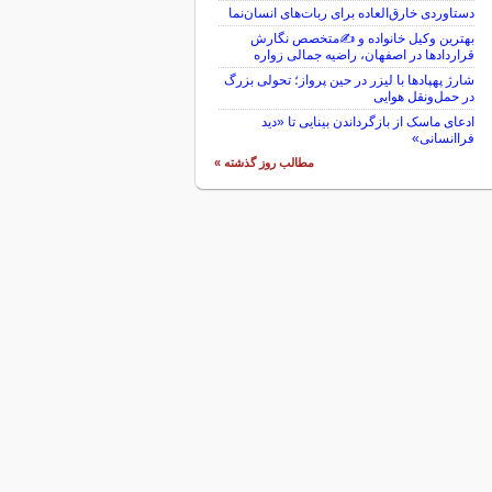
دستاوردی خارق‌العاده برای ربات‌های انسان‌نما
بهترین وکیل خانواده و ✍️متخصص نگارش
قراردادها در اصفهان، راضیه جمالی زواره
شارژ پهپادها با لیزر در حین پرواز؛ تحولی بزرگ
در حمل‌ونقل هوایی
ادعای ماسک از بازگرداندن بینایی تا «دید
فراانسانی»
مطالب روز گذشته »