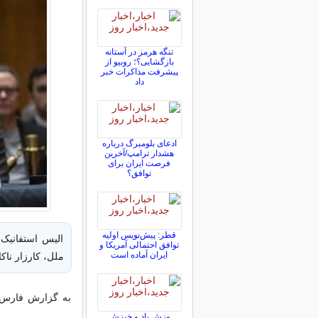
تنگه هرمز در آستانه
بازگشایی؟؛ روبیو از
پیشرفت مذاکرات خبر
داد
ادعای بلومبرگ درباره
هشدار ترامپ/آخرین
فرصت ایران برای
توافق؟
قطر: پیش‌نویس اولیه
الیس استفانیک
توافق احتمالی آمریکا و
ایران آماده است
ملل، کارزار ناک
به گزارش فارس، 
وزش باد و خیزش