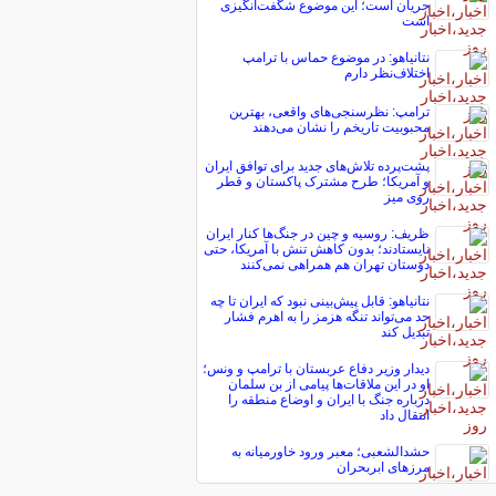
جریان است؛ این موضوع شگفت‌انگیزی
است
نتانیاهو: در موضوع حماس با ترامپ
اختلاف‌نظر دارم
ترامپ: نظرسنجی‌های واقعی، بهترین
محبوبیت تاریخم را نشان می‌دهند
پشت‌پرده تلاش‌های جدید برای توافق ایران
و آمریکا؛ طرح مشترک پاکستان و قطر
روی میز
ظریف: روسیه و چین در جنگ‌ها کنار ایران
نایستادند؛ بدون کاهش تنش با آمریکا، حتی
دوستان تهران هم همراهی نمی‌کنند
نتانیاهو: قابل پیش‌بینی نبود که ایران تا چه
حد می‌تواند تنگه هزمز را به اهرم فشار
تبدیل کند
دیدار وزیر دفاع عربستان با ترامپ و ونس؛
او در این ملاقات‌ها پیامی از بن سلمان
درباره جنگ با ایران و اوضاع منطقه را
انتقال داد
حشدالشعبی؛ معبر ورود خاورمیانه به
مرزهای ابربحران