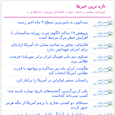
تازه ترین خبرها
(روزنامه، سیاست و جامعه، حوادث، اقتصادی، ورزشی، دانشگاه و...)
سایر خبرهای داغ
بیت‌کوین به پایین‌ترین سطح ۳ ماه اخیر رسید
پژوهش ۱۹ ساله: الگوی چرت روزانه سالمندان با
افزایش خطر مرگ مرتبط است
قالیباف: تجاوز به ضاحیه نشان داد آمریکا اراده‌ای
برای اجرای تعهداتش ندارد
تساوی تیم ملی فوتبال ایران برابر نیوزیلند/ فرصت
طلایی پرید
هگست: ایران باید بین مذاکره و مواجهه با قدرت
نظامی آمریکا انتخاب کند
زلنسکی سفیر اوکراین در آمریکا را برکنار کرد
یکی از بزرگ‌ترین گنجینه‌های تاریخ دوباره ناپدید شد؛
کسی نمی‌داند کجاست
سنتکام: دو کشتی تجاری با پرچم آمریکا از تنگه هرمز
عبور کردند
پزشکیان:ایران آمادگی کامل برای تسهیل عبور و