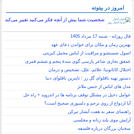
امروز در بیتوته
شخصیت شما بیش از آنچه فکر می‌کنید تغییر می‌کند
فال روزانه - شنبه 17 مرداد 1405
بهترین زمان و مکان برای خواندن دعای عهد
اصول شستشو و مراقبت از لباس مخمل کبریتی
عمعق بخاری شاعر پارسی گوی سدهٔ پنجم و ششم قمری
اختلال کاتاتونیا: علائم، علل، تشخیص و درمان
دستور تهیه باقلوای گل رز ؛ تاپترین باقلوای دنیا
مدل های لباس از جنس ملانژ
عوامل دخیل در مشکل توقف برنامه ها در اندروید + راه حل
آیا ازدواج از روی ترحم و دلسوزی صحیح است؟
راهنمای سفر به هفت آبشار تیرکن
آرایش موی بلند زنانه و مجلسی
سخنان بزرگان درباره فلسفه