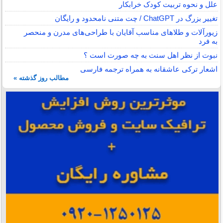
علل و نحوه تربیت کودک خرابکار
تغییر بزرگ در ChatGPT / چت متنی نامحدود و رایگان
زیورآلات و طلاهای مناسب آقایان با طراحی‌های مدرن و منحصر
به فرد
نبوت از نظر اهل سنت به چه صورت است ؟
اشعار ترکی عاشقانه به همراه ترجمه فارسی
مطالب روز گذشته »