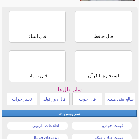
فال حافظ
فال انبیاء
استخاره با قرآن
فال روزانه
سایر فال ها
طالع بینی هندی
فال چوب
فال روز تولد
تعبیر خواب
سرویس ها
قیمت خودرو
اطلاعات دارویی
قیمت طلا و سکه
ویدئوهای فوتبال