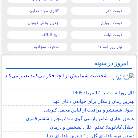
قیمت دلار
کالری مواد غذایی
قیمت موبایل
جدول پخش فوتبال
قیمت تبلت
نهج البلاغه
تیتر روزنامه ها
صحیفه سجادیه
امروز در بیتوته
شخصیت شما بیش از آنچه فکر می‌کنید تغییر می‌کند
فال روزانه - شنبه 17 مرداد 1405
بهترین زمان و مکان برای خواندن دعای عهد
اصول شستشو و مراقبت از لباس مخمل کبریتی
عمعق بخاری شاعر پارسی گوی سدهٔ پنجم و ششم قمری
اختلال کاتاتونیا: علائم، علل، تشخیص و درمان
دستور تهیه باقلوای گل رز ؛ تاپترین باقلوای دنیا