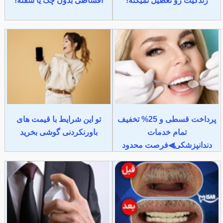
زندگیت رو تعطیل نمیکنه!
اقساطی بدون چک یا سفته!
پرداخت قسطی و 25% تخفیف
تو این شرایط با قیمت های
تمام خدمات
باورنکردنی گوشی بخرید
دندانپزشکی◀فرصت محدود