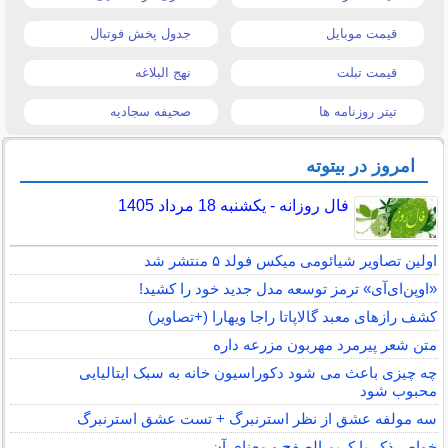
قیمت موبایل
جدول پخش فوتبال
قیمت تبلت
نهج البلاغه
تیتر روزنامه ها
صحیفه سجادیه
امروز در بیتوته
فال روزانه - یکشنبه 18 مرداد 1405
اولین تصاویر شیائومی میکس فولد ۵ منتشر شد
«اوپن‌ای‌آی» ترمز توسعه مدل جدید خود را کشید!
کشف رازهای معبد گالاپاتا راجا ویهارا (+تصاویر)
متن شعر پیرمرد مهربون مزرعه داره
چه چیزی باعث می شود دکوراسیون خانه به سبک ایتالیایی
محبوب شود
سه مولفه عشق از نظر استرنبرگ + تست عشق استرنبرگ
خواص ذکر یا کریم الصفح و معنای آن