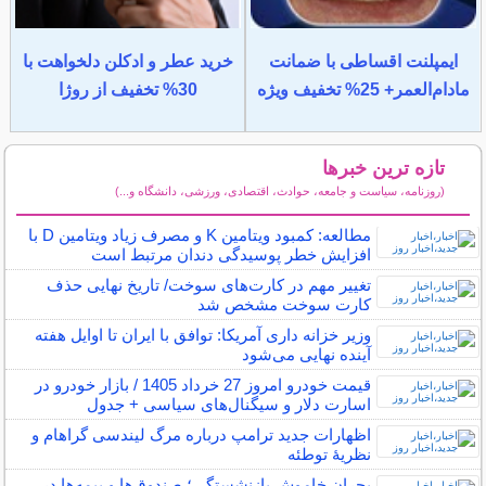
ایمپلنت اقساطی با ضمانت
خرید عطر و ادکلن دلخواهت با
مادام‌العمر+ 25% تخفیف ویژه
30% تخفیف از روژا
تازه ترین خبرها
(روزنامه، سیاست و جامعه، حوادث، اقتصادی، ورزشی، دانشگاه و...)
سایر خبرهای داغ
مطالعه: کمبود ویتامین K و مصرف زیاد ویتامین D با
افزایش خطر پوسیدگی دندان مرتبط است
تغییر مهم در کارت‌های سوخت/ تاریخ نهایی حذف
کارت سوخت مشخص شد
وزیر خزانه داری آمریکا: توافق با ایران تا اوایل هفته
آینده نهایی می‌شود
قیمت خودرو امروز 27 خرداد 1405 / بازار خودرو در
اسارت دلار و سیگنال‌های سیاسی + جدول
اظهارات جدید ترامپ درباره مرگ لیندسی گراهام و
نظریهٔ توطئه
بحران خاموش بازنشستگی؛ صندوق‌ها و بیمه‌ها در