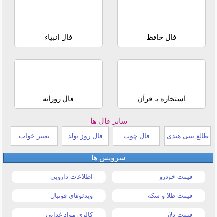
فال حافظ
فال انبیاء
استخاره با قرآن
فال روزانه
سایر فال ها
طالع بینی هندی
فال چوب
فال روز تولد
تعبیر خواب
سرویس ها
قیمت خودرو
اطلاعات دارویی
قیمت طلا و سکه
ویدئوهای فوتبال
قیمت دلار
کالری مواد غذایی