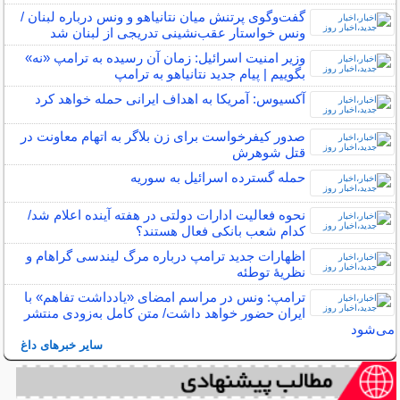
گفت‌وگوی پرتنش میان نتانیاهو و ونس درباره لبنان /
ونس خواستار عقب‌نشینی تدریجی از لبنان شد
وزیر امنیت اسرائیل: زمان آن رسیده به ترامپ «نه»
بگوییم | پیام جدید نتانیاهو به ترامپ
آکسیوس: آمریکا به اهداف ایرانی حمله خواهد کرد
صدور کیفرخواست برای زن بلاگر به اتهام معاونت در
قتل شوهرش
حمله گسترده اسرائیل به سوریه
نحوه فعالیت ادارات دولتی در هفته آینده اعلام شد/
کدام شعب بانکی فعال هستند؟
اظهارات جدید ترامپ درباره مرگ لیندسی گراهام و
نظریهٔ توطئه
ترامپ: ونس در مراسم امضای «یادداشت تفاهم» با
ایران حضور خواهد داشت/ متن کامل به‌زودی منتشر
می‌شود
سایر خبرهای داغ