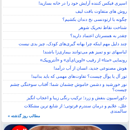
اسپری فیکس کننده آرایش خود را در خانه بسازید!
روش های متفاوت بافت لیف
چگونه با ارتودنسی نخ دندان بکشیم؟
شناخت نقاط تحریک شوهر
چقدر به همسرتان اعتماد دارید؟
چند دلیل مهم اینکه چرا بهانه گیری‌های کودک، چیز بدی نیست
لباس‎های نو و تمیز هم می‌توانند بیماری‌زا باشند!
رونمایی «متا» از رقیب «اوپن‌ای‌آی» و «آنتروپیک»
هوش مصنوعی جدید، انسان از آب درآمد!
تور آل یا یوآل چیست؟ تفاوت‌های مهمی که باید بدانید!
نور خورشید و دشمن خاموش چشمان شما؛ آفتاب سوختگی چشم
چیست؟
دکوراسیون بنفش و زرد؛ ترکیب رنگی زیبا و اعجاب انگیز
علل، علایم و درمان سندرم فرتوتی؛ از شایع ترین مشکلات
سالمندی
مطالب روز گذشته »