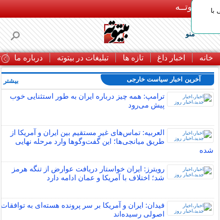
بـیتوتــه
با
منو
خانه
اخبار داغ
تازه ها
تبلیغات در بیتوته
درباره ما
ت
آخرین اخبار سیاست خارجی
بیشتر »
ترامپ: همه چیز درباره ایران به طور استثنایی خوب
پیش می‌رود
العربیه: تماس‌های غیر مستقیم بین ایران و آمریکا از
طریق میانجی‌ها؛ این گفت‌و‌گو‌ها وارد مرحله نهایی
شده
رویترز: ایران خواستار دریافت عوارض از تنگه هرمز
شد؛ اختلاف با آمریکا و عمان ادامه دارد
فیدان: ایران و آمریکا بر سر پرونده هسته‌ای به توافقات
اصولی رسیده‌اند