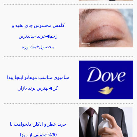
کاهش محسوس جای بخیه و
زخم◀خرید جدیدترین
محصول+مشاوره
شامپوی مناسب موهاتو اینجا پیدا
کن◀بهترین برند بازار
خرید عطر و ادکلن دلخواهت با
30% تخفیف از روژا