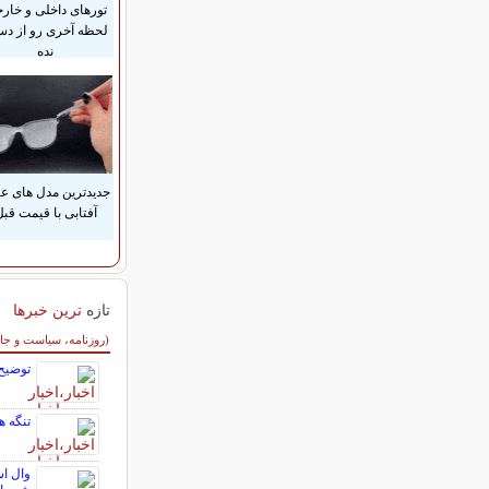
تورهای داخلی و خار
لحظه آخری رو از د
نده
جدیدترین مدل های ع
آفتابی با قیمت قب
تازه
ترین خبرها
سایر خبرهای داغ
(روزنامه، سیاست و جا
توضیح
تنگه ه
وال اس