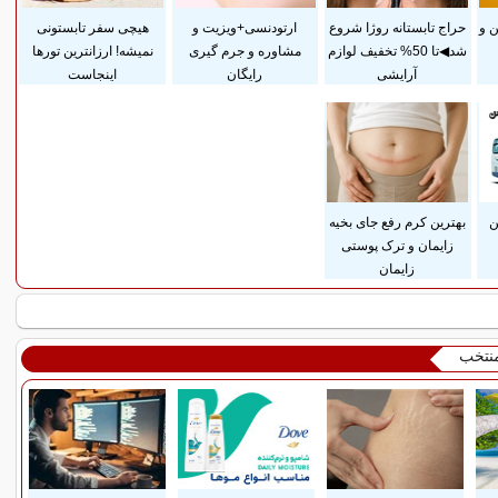
 و
حراج تابستانه روژا شروع
ارتودنسی+ویزیت و
هیچی سفر تابستونی
شد◀تا 50% تخفیف لوازم
مشاوره و جرم گیری
نمیشه! ارزانترین تورها
آرایشی
رایگان
اینجاست
ن
بهترین کرم رفع جای بخیه
زایمان و ترک پوستی
زایمان
منتخب