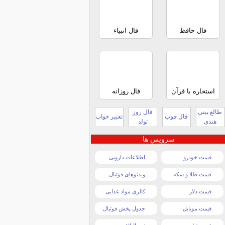
فال حافظ
فال انبیاء
استخاره با قرآن
فال روزانه
طالع بینی
فال روز
فال چوب
تعبیر خواب
هندی
تولد
سرویس ها
قیمت خودرو
اطلاعات دارویی
قیمت طلا و سکه
ویدئوهای فوتبال
قیمت دلار
کالری مواد غذایی
قیمت موبایل
جدول پخش فوتبال