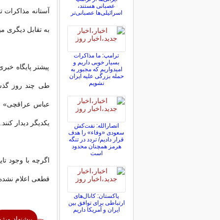
عصبانی هستند،
آستانه مذاکرات ت
اسرائیلی‌ها عصبانی‌تر
به تقابل دیگری میا
ترامپ: ما مذاکرات
بسیار خوبی داریم و
پیشتر پایگاه خبر
امیدواریم که مجبور به
حمله بزرگی علیه ایران
نشویم
طی چند روز گذشت
عباس عراقچی» وزی
یکدیگر دیدار کنند.
انصارالله: نفت‌کش
سعودی «وفاء» را هدف
قرار دادیم/ تردد در تنگه
هرمز همچنان محدود
است
اگرچه با وجود تا
قطعی اعلام نشده
پاکستان: کانال‌های
ارتباطی برای توافق بین
ایران و آمریکا داریم
پیشنهاد ویژه