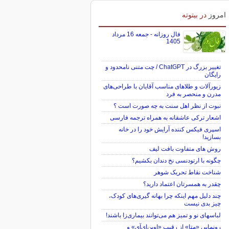
امروز
در بیتوته
فال روزانه - جمعه 16 مرداد
1405
تغییر بزرگ در ChatGPT / چت متنی نامحدود و
رایگان
زیورآلات و طلاهای مناسب آقایان با طراحی‌های
مدرن و منحصر به فرد
نبوت از نظر اهل سنت به چه صورت است ؟
اشعار ترکی عاشقانه به همراه ترجمه فارسی
اسپری فیکس کننده آرایش خود را در خانه
بسازید!
روش های متفاوت بافت لیف
چگونه با ارتودنسی نخ دندان بکشیم؟
شناخت نقاط تحریک شوهر
چقدر به همسرتان اعتماد دارید؟
چند دلیل مهم اینکه چرا بهانه گیری‌های کودک،
چیز بدی نیست
لباس‎های نو و تمیز هم می‌توانند بیماری‌زا باشند!
رونمایی «متا» از رقیب «اوپن‌ای‌آی» و