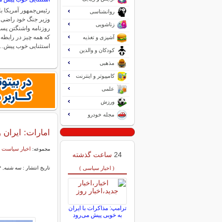
رئیس‌جمهور آمریکا با 
روانشناسی
وزیر جنگ خود راضی ا
زناشویی
روزنامه واشنگتن پست
که همه چیز در رابطه ب
آشپزی و تغذیه
استثنایی خوب پیش…
کودکان و والدین
مذهبی
کامپیوتر و اینترنت
علمی
ورزش
مجله خودرو
امارات: ایران 
اخبار سیاست 
مجموعه:
24
ساعت گذشته
( اخبار سیاسی )
تاریخ انتشار : سه شنبه, ۱۴ بهمن ۱۴۰۴ ۱۴:۰۶
ترامپ: مذاکرات با ایران
به خوبی پیش می‌رود