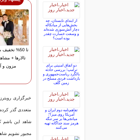
از ابتدای تابستان، چه
بخش‌هایی از میانکاله
دچار آتش‌سوزی شده‌اند
و وسعت خسارت چقدر
بوده است؟
تا 50% تخفیف
تالارها + مشاه
دو اتفاق امنیتی برای
مزون و آت
ترامپ؛ بررسی حادثه
بالگرد ریاست‌جمهوری و
بازداشت فردی مسلح در
زمین گلف
خبرگزاری رویترز
متعددی گذر کرده 
تفاهم‌نامه دوم ایران و
آمریکا روی میز؟؛
میانجی‌ها بر سر تنگه
شاهد این باشم ک
هرمز سند جداگانه تهیه
می‌کنند
مجبور نشویم شاهد