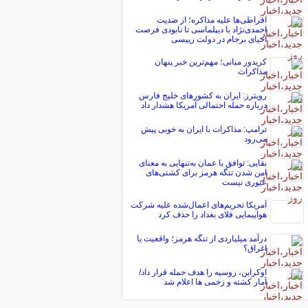
افراطی‌ها علیه مذاکره؛ از ضدیت
احمدی‌نژاد با دیپلماسی تا نابودی فرصت
احیای برجام در دولت رییسی
کریدور میانی؛ مهم‌ترین خبر پنهان
مذاکرات
رویترز: ایران به کشورهای خلیج فارس
درباره حمله احتمالی آمریکا هشدار داد
ترامپ: مذاکرات با ایران به خوبی پیش
می‌رود
بقایی: توافق با عمان به‌تنهایی به معنای
امن شدن تنگه هرمز برای کشتی‌های
عبوری نیست
آمریکا تحریم‌های اعمال‌شده علیه شرکت
هواپیمایی فلای بغداد را حذف کرد
درآمد میلیاردی از تنگه هرمز؛ واقعیت یا
اغراق؟
اوکراین، روسیه را هدف حمله قرار داد/
آمار کشته و زخمی ها اعلام شد