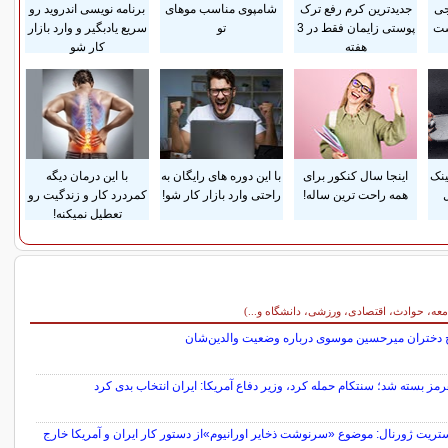
جی
جدیدترین کرم رفع ترک
شامپوی مناسب موهای
برنامه نویسی اندروید رو
ست
پوستی زایمان فقط در 3
تو
سریع یادبگیر و وارد بازار
هفته
کار شو
ینک
اینجا سال کنکور برای
با این دوره های رایگان به
با این درمان دیگه
ل
همه راحت ترین ساله!
راحتی وارد بازار کار شو!
کمردرد کار و زندگیت رو
تعطیل نمیکنه!
معه، حوادث، اقتصادی، ورزشی، دانشگاه و...)
 دختران میرحسین موسوی درباره وضعیت والدین‌شان
رمز بسته شد؛ سنتکام حمله کرد، وزیر دفاع آمریکا: ایران انتخاب بدی کرد
تریت ژورنال: موضوع «سرنوشت ذخایر اورانیوم»از دستور کار ایران و آمریکا خارج