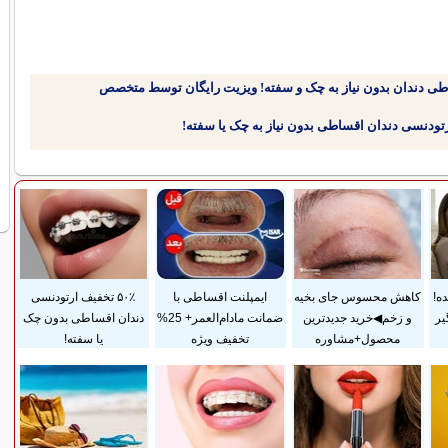
طی دندان بدون نیاز به چک و سفته! ویزیت رایگان توسط متخصص
ده!
کاهش محسوس جای بخیه
ایمپلنت اقساطی با
۵۰٪ تخفیف ارتودنسی
یر
و زخم◀خرید جدیدترین
ضمانت مادام‌العمر+ 25%
دندان اقساطی بدون چک
محصول+مشاوره
تخفیف ویژه
یا سفته!