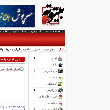
صفحه اصلی
اخبار داغ
مطالب تازه
تبلیغات 
اخبار
اخبار سیاست خارجی
امارات: ایران و آمریکا توا
اخبار
آخرین اخبار سیاس
بازار
فرهنگ و هنر
سلامت
گردشگری
سرگرمی
اسرار خانه داری
دنیای مد
ترامپ: همه چیز دربار
آرایش و زیبایی
استثنایی خوب پیش م