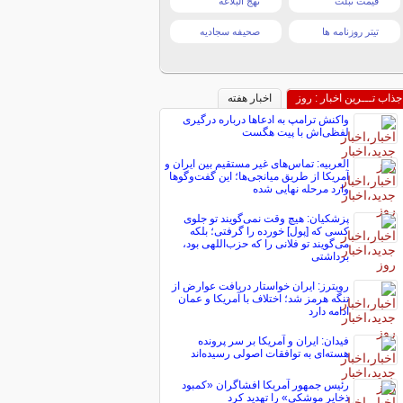
قیمت تبلت
نهج البلاغه
تیتر روزنامه ها
صحیفه سجادیه
جذاب تـــرین اخبار : روز
اخبار هفته
واکنش ترامپ به ادعاها درباره درگیری
لفظی‌اش با پیت هگست
العربیه: تماس‌های غیر مستقیم بین ایران و
آمریکا از طریق میانجی‌ها؛ این گفت‌و‌گو‌ها
وارد مرحله نهایی شده
پزشکیان: هیچ وقت نمی‌گویند تو جلوی
کسی که [پول] خورده را گرفتی؛ بلکه
می‌گویند تو فلانی را که حزب‌اللهی بود،
برداشتی
رویترز: ایران خواستار دریافت عوارض از
تنگه هرمز شد؛ اختلاف با آمریکا و عمان
ادامه دارد
فیدان: ایران و آمریکا بر سر پرونده
هسته‌ای به توافقات اصولی رسیده‌اند
رئیس جمهور آمریکا افشاگران «کمبود
ذخایر موشکی» را تهدید کرد