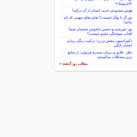
«آنتروپیک»
هوش مصنوعی جدید، انسان از آب درآمد!
تور آل یا یوآل چیست؟ تفاوت‌های مهمی که باید
بدانید!
نور خورشید و دشمن خاموش چشمان شما؛
آفتاب سوختگی چشم چیست؟
دکوراسیون بنفش و زرد؛ ترکیب رنگی زیبا و
اعجاب انگیز
علل، علایم و درمان سندرم فرتوتی؛ از شایع
ترین مشکلات سالمندی
مطالب روز گذشته »