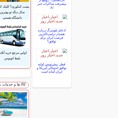
بازگشایی؟؛ روبیو از
پیشرفت مذاکرات خبر
پشت کنکوری؟ کلیک کن
داد
سال دیگه تو بهترین
دانشگاه هستی
ادعای بلومبرگ درباره
هشدار ترامپ/آخرین
فرصت ایران برای
توافق؟
اولین مرجع خرید آنلای
بلیط اتوبوس
قطر: پیش‌نویس اولیه
توافق احتمالی آمریکا و
ایران آماده است
کالا ها و خدمات 