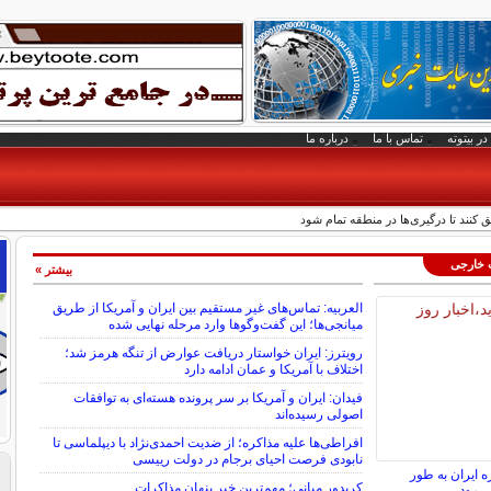
در بیتوته
تماس با ما
درباره ما
فق کنند تا درگیری‌ها در منطقه تمام شود
ت خارجی
بیشتر »
العربیه: تماس‌های غیر مستقیم بین ایران و آمریکا از طریق
میانجی‌ها؛ این گفت‌و‌گو‌ها وارد مرحله نهایی شده
رویترز: ایران خواستار دریافت عوارض از تنگه هرمز شد؛
اختلاف با آمریکا و عمان ادامه دارد
فیدان: ایران و آمریکا بر سر پرونده هسته‌ای به توافقات
اصولی رسیده‌اند
افراطی‌ها علیه مذاکره؛ از ضدیت احمدی‌نژاد با دیپلماسی تا
نابودی فرصت احیای برجام در دولت رییسی
ه ایران به طور
کریدور میانی؛ مهم‌ترین خبر پنهان مذاکرات
ی‌رود