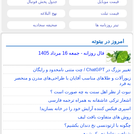
قیمت موبایل
جدول پخش فوتبال
قیمت تبلت
نهج البلاغه
تیتر روزنامه ها
صحیفه سجادیه
امروز در بیتوته
فال روزانه - جمعه 16 مرداد 1405
تغییر بزرگ در ChatGPT / چت متنی نامحدود و رایگان
زیورآلات و طلاهای مناسب آقایان با طراحی‌های مدرن و منحصر
به فرد
نبوت از نظر اهل سنت به چه صورت است ؟
اشعار ترکی عاشقانه به همراه ترجمه فارسی
اسپری فیکس کننده آرایش خود را در خانه بسازید!
روش های متفاوت بافت لیف
چگونه با ارتودنسی نخ دندان بکشیم؟
شناخت نقاط تحریک شوهر