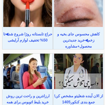
کاهش محسوس جای بخیه و
حراج تابستانه روژا شروع شد◀تا
زخم◀خرید جدیدترین
50% تخفیف لوازم آرایشی
محصول+مشاوره
از الان آینده شغلیتو مشخص کن!
ارزانترین و راحت ترین روش
جمع بندی کنکور1405
خرید بلیط اتوبوس برای همه