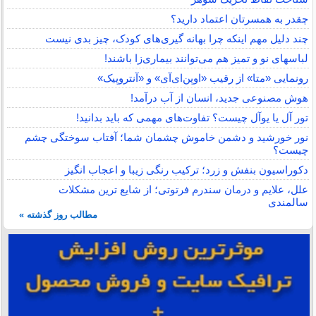
چقدر به همسرتان اعتماد دارید؟
چند دلیل مهم اینکه چرا بهانه گیری‌های کودک، چیز بدی نیست
لباس‎های نو و تمیز هم می‌توانند بیماری‌زا باشند!
رونمایی «متا» از رقیب «اوپن‌ای‌آی» و «آنتروپیک»
هوش مصنوعی جدید، انسان از آب درآمد!
تور آل یا یوآل چیست؟ تفاوت‌های مهمی که باید بدانید!
نور خورشید و دشمن خاموش چشمان شما؛ آفتاب سوختگی چشم
چیست؟
دکوراسیون بنفش و زرد؛ ترکیب رنگی زیبا و اعجاب انگیز
علل، علایم و درمان سندرم فرتوتی؛ از شایع ترین مشکلات
سالمندی
مطالب روز گذشته »