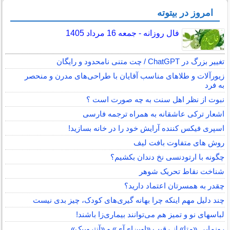
امروز در بیتوته
فال روزانه - جمعه 16 مرداد 1405
تغییر بزرگ در ChatGPT / چت متنی نامحدود و رایگان
زیورآلات و طلاهای مناسب آقایان با طراحی‌های مدرن و منحصر
به فرد
نبوت از نظر اهل سنت به چه صورت است ؟
اشعار ترکی عاشقانه به همراه ترجمه فارسی
اسپری فیکس کننده آرایش خود را در خانه بسازید!
روش های متفاوت بافت لیف
چگونه با ارتودنسی نخ دندان بکشیم؟
شناخت نقاط تحریک شوهر
چقدر به همسرتان اعتماد دارید؟
چند دلیل مهم اینکه چرا بهانه گیری‌های کودک، چیز بدی نیست
لباس‎های نو و تمیز هم می‌توانند بیماری‌زا باشند!
رونمایی «متا» از رقیب «اوپن‌ای‌آی» و «آنتروپیک»