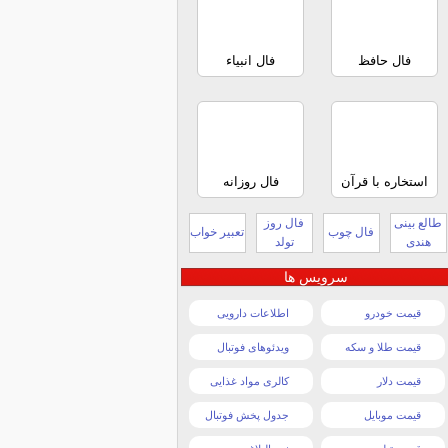
فال حافظ
فال انبیاء
استخاره با قرآن
فال روزانه
طالع بینی
فال روز
فال چوب
تعبیر خواب
هندی
تولد
سرویس ها
قیمت خودرو
اطلاعات دارویی
قیمت طلا و سکه
ویدئوهای فوتبال
قیمت دلار
کالری مواد غذایی
قیمت موبایل
جدول پخش فوتبال