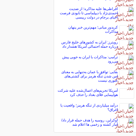
افراطی‌ها علیه مذاکره؛ از ضدیت
احمدی‌نژاد با دیپلماسی تا نابودی فرصت
احیای برجام در دولت رییسی
کریدور میانی؛ مهم‌ترین خبر پنهان
مذاکرات
رویترز: ایران به کشورهای خلیج فارس
درباره حمله احتمالی آمریکا هشدار داد
ترامپ: مذاکرات با ایران به خوبی پیش
می‌رود
بقایی: توافق با عمان به‌تنهایی به معنای
امن شدن تنگه هرمز برای کشتی‌های
عبوری نیست
آمریکا تحریم‌های اعمال‌شده علیه شرکت
هواپیمایی فلای بغداد را حذف کرد
درآمد میلیاردی از تنگه هرمز؛ واقعیت یا
اغراق؟
اوکراین، روسیه را هدف حمله قرار داد/
آمار کشته و زخمی ها اعلام شد