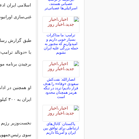
عصبانی هستند،
اسلامی ایران ادع
اسرائیلی‌ها عصبانی‌تر
غنی‌سازی اورانیو
ترامپ: ما مذاکرات
بسیار خوبی داریم و
طبق گزارش رسانه 
امیدواریم که مجبور به
حمله بزرگی علیه ایران
با «دونالد ترامپ
نشویم
برچیدن برنامه مو
انصارالله: نفت‌کش
سعودی «وفاء» را هدف
او همچنین در ادا
قرار دادیم/ تردد در تنگه
هرمز همچنان محدود
است
ایران به ۳۰۰ کیلومتر شدیم.»
نخست‌وزیر رژیم ص
پاکستان: کانال‌های
ارتباطی برای توافق بین
ایران و آمریکا داریم
سوی رئیس‌جمهور دو