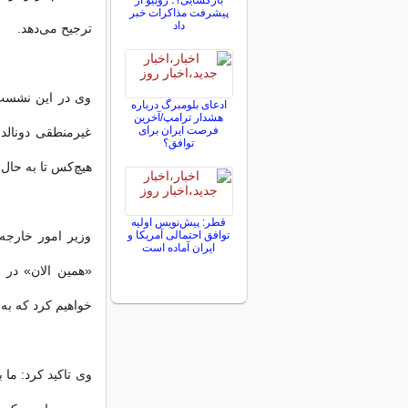
بازگشایی؟؛ روبیو از
پیشرفت مذاکرات خبر
داد
ترجیح می‌دهد.
وی در این نشست خ
ادعای بلومبرگ درباره
هشدار ترامپ/آخرین
فرصت ایران برای
غیرمنطقی دونالد
توافق؟
هیچ‌کس تا به حال 
قطر: پیش‌نویس اولیه
توافق احتمالی آمریکا و
وزیر امور خارجه
ایران آماده است
«همین الان» در 
خواهیم کرد که به 
وی تاکید کرد: ما 