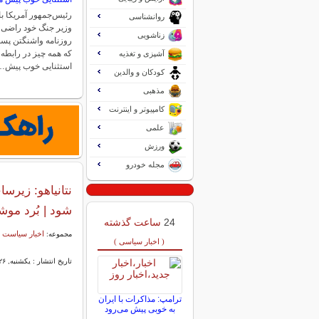
رئیس‌جمهور آمریکا با 
روانشناسی
وزیر جنگ خود راضی ا
زناشویی
روزنامه واشنگتن پست
که همه چیز در رابطه ب
آشپزی و تغذیه
استثنایی خوب پیش…
کودکان و والدین
مذهبی
کامپیوتر و اینترنت
علمی
ورزش
مجله خودرو
نتانیاهو: زیرس
شود | بُرد موشک‌های بال
24
ساعت گذشته
اخبار سیاست 
مجموعه:
( اخبار سیاسی )
تاریخ انتشار : یکشنبه, ۲۶ بهمن ۱۴۰۴ ۲۰:۴۷
ترامپ: مذاکرات با ایران
به خوبی پیش می‌رود