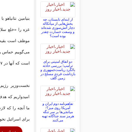
بنیامین نتانیاهو 
از ابتدای تابستان، چه
بخش‌هایی از میانکاله
دچار آتش‌سوزی شده‌اند
غزه را «خلع سلاح
و وسعت خسارت چقدر
بوده است؟
موظف است بقیه سل
می‌گوییم حماس را
دو اتفاق امنیتی برای
است که آنها در ۷ اکتبر برای حمله به ما استفاده کردند.»
ترامپ؛ بررسی حادثه
بالگرد ریاست‌جمهوری و
بازداشت فردی مسلح در
زمین گلف
نخست‌وزیر رژیم 
امیدواریم که هد
تفاهم‌نامه دوم ایران و
ما آنچه را که لاز
آمریکا روی میز؟؛
میانجی‌ها بر سر تنگه
هرمز سند جداگانه تهیه
برای اسرائیل نخوا
می‌کنند