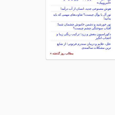
«آنتروپیک»
هوش مصنوعی جدید، انسان از آب درآمد!
تور آل یا یوآل چیست؟ تفاوت‌های مهمی که باید
بدانید!
نور خورشید و دشمن خاموش چشمان شما؛
آفتاب سوختگی چشم چیست؟
دکوراسیون بنفش و زرد؛ ترکیب رنگی زیبا و
اعجاب انگیز
علل، علایم و درمان سندرم فرتوتی؛ از شایع
ترین مشکلات سالمندی
مطالب روز گذشته »