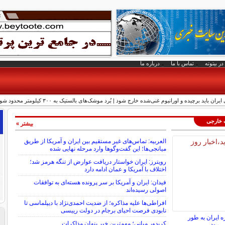
در بیتوته
تماس با ما
درباره ما
 باید برچیده و اورانیوم غنی‌شده خارج شود | بُرد موشک‌های بالستیک به ۳۰۰ کیلومتر محدود شود
ت خارجی
بیشتر »
العربیه: تماس‌های غیر مستقیم بین ایران و آمریکا از طریق
میانجی‌ها؛ این گفت‌و‌گو‌ها وارد مرحله نهایی شده
رویترز: ایران خواستار دریافت عوارض از تنگه هرمز شد؛
اختلاف با آمریکا و عمان ادامه دارد
فیدان: ایران و آمریکا بر سر پرونده هسته‌ای به توافقات
اصولی رسیده‌اند
افراطی‌ها علیه مذاکره؛ از ضدیت احمدی‌نژاد با دیپلماسی تا
نابودی فرصت احیای برجام در دولت رییسی
ه ایران به طور
کریدور میانی؛ مهم‌ترین خبر پنهان مذاکرات
ی‌رود