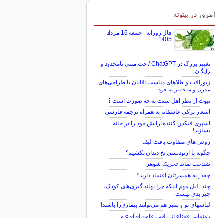
امروز
در بیتوته
فال روزانه - جمعه 16 مرداد
1405
تغییر بزرگ در ChatGPT / چت متنی نامحدود و
رایگان
زیورآلات و طلاهای مناسب آقایان با طراحی‌های
مدرن و منحصر به فرد
نبوت از نظر اهل سنت به چه صورت است ؟
اشعار ترکی عاشقانه به همراه ترجمه فارسی
اسپری فیکس کننده آرایش خود را در خانه
بسازید!
روش های متفاوت بافت لیف
چگونه با ارتودنسی نخ دندان بکشیم؟
شناخت نقاط تحریک شوهر
چقدر به همسرتان اعتماد دارید؟
چند دلیل مهم اینکه چرا بهانه گیری‌های کودک،
چیز بدی نیست
لباس‎های نو و تمیز هم می‌توانند بیماری‌زا باشند!
رونمایی «متا» از رقیب «اوپن‌ای‌آی» و