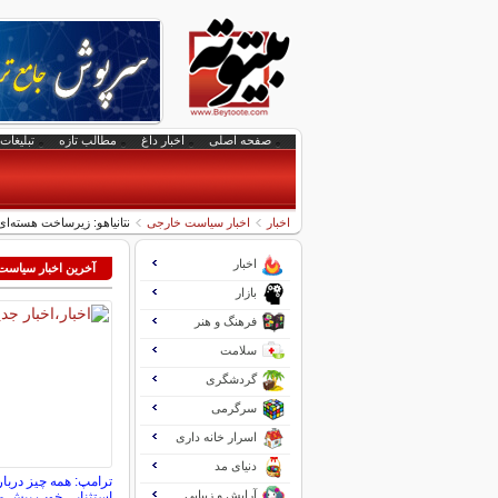
صفحه اصلی
اخبار داغ
مطالب تازه
تبلیغات 
اخبار
اخبار سیاست خارجی
نتانیاهو: زیرساخت هسته‌ای ایران
اخبار
آخرین اخبار سیاس
بازار
فرهنگ و هنر
سلامت
گردشگری
سرگرمی
اسرار خانه داری
دنیای مد
ترامپ: همه چیز دربار
آرایش و زیبایی
استثنایی خوب پیش م