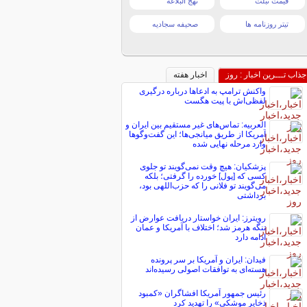
قیمت تبلت
نهج البلاغه
تیتر روزنامه ها
صحیفه سجادیه
جذاب تـــرین اخبار : روز
اخبار هفته
واکنش ترامپ به ادعاها درباره درگیری
لفظی‌اش با پیت هگست
العربیه: تماس‌های غیر مستقیم بین ایران و
آمریکا از طریق میانجی‌ها؛ این گفت‌و‌گو‌ها
وارد مرحله نهایی شده
پزشکیان: هیچ وقت نمی‌گویند تو جلوی
کسی که [پول] خورده را گرفتی؛ بلکه
می‌گویند تو فلانی را که حزب‌اللهی بود،
برداشتی
رویترز: ایران خواستار دریافت عوارض از
تنگه هرمز شد؛ اختلاف با آمریکا و عمان
ادامه دارد
فیدان: ایران و آمریکا بر سر پرونده
هسته‌ای به توافقات اصولی رسیده‌اند
رئیس جمهور آمریکا افشاگران «کمبود
ذخایر موشکی» را تهدید کرد