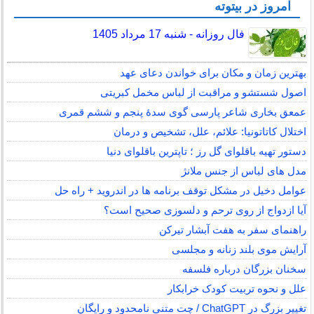
امروز در بیتوته
فال روزانه - شنبه 17 مرداد 1405
بهترین زمان و مکان برای خواندن دعای عهد
اصول شستشو و مراقبت از لباس مخمل کبریتی
عمعق بخاری شاعر پارسی گوی سدهٔ پنجم و ششم قمری
اختلال کاتاتونیا: علائم، علل، تشخیص و درمان
دستور تهیه باقلوای گل رز ؛ تاپترین باقلوای دنیا
مدل های لباس از جنس ملانژ
عوامل دخیل در مشکل توقف برنامه ها در اندروید + راه حل
آیا ازدواج از روی ترحم و دلسوزی صحیح است؟
راهنمای سفر به هفت آبشار تیرکن
آرایش موی بلند زنانه و مجلسی
سخنان بزرگان درباره فلسفه
علل و نحوه تربیت کودک خرابکار
تغییر بزرگ در ChatGPT / چت متنی نامحدود و رایگان