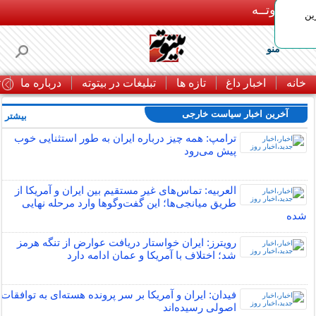
بـیتوتــه
ین
منو
خانه
اخبار داغ
تازه ها
تبلیغات در بیتوته
درباره ما
ت
آخرین اخبار سیاست خارجی
بیشتر »
ترامپ: همه چیز درباره ایران به طور استثنایی خوب
پیش می‌رود
العربیه: تماس‌های غیر مستقیم بین ایران و آمریکا از
طریق میانجی‌ها؛ این گفت‌و‌گو‌ها وارد مرحله نهایی
شده
رویترز: ایران خواستار دریافت عوارض از تنگه هرمز
شد؛ اختلاف با آمریکا و عمان ادامه دارد
فیدان: ایران و آمریکا بر سر پرونده هسته‌ای به توافقات
اصولی رسیده‌اند