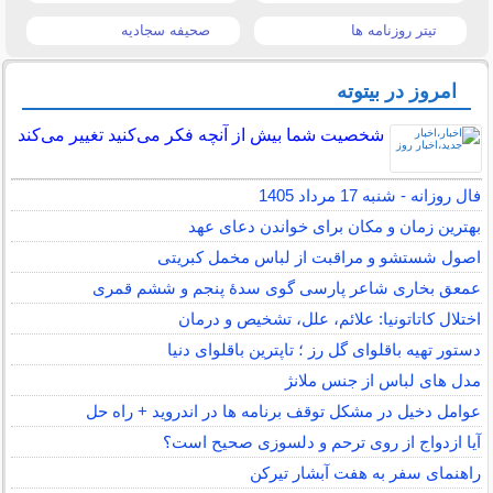
تیتر روزنامه ها
صحیفه سجادیه
امروز در بیتوته
شخصیت شما بیش از آنچه فکر می‌کنید تغییر می‌کند
فال روزانه - شنبه 17 مرداد 1405
بهترین زمان و مکان برای خواندن دعای عهد
اصول شستشو و مراقبت از لباس مخمل کبریتی
عمعق بخاری شاعر پارسی گوی سدهٔ پنجم و ششم قمری
اختلال کاتاتونیا: علائم، علل، تشخیص و درمان
دستور تهیه باقلوای گل رز ؛ تاپترین باقلوای دنیا
مدل های لباس از جنس ملانژ
عوامل دخیل در مشکل توقف برنامه ها در اندروید + راه حل
آیا ازدواج از روی ترحم و دلسوزی صحیح است؟
راهنمای سفر به هفت آبشار تیرکن