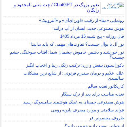
تغییر بزرگ در ChatGPT / چت متنی نامحدود و
رایگان
رونمایی «متا» از رقیب «اوپن‌ای‌آی» و «آنتروپیک»
هوش مصنوعی جدید، انسان از آب درآمد!
فال روزانه - پنج شنبه 15 مرداد 1405
تور آل یا یوآل چیست؟ تفاوت‌های مهمی که باید بدانید!
نور خورشید و دشمن خاموش چشمان شما؛ آفتاب سوختگی چشم
چیست؟
دکوراسیون بنفش و زرد؛ ترکیب رنگی زیبا و اعجاب انگیز
علل، علایم و درمان سندرم فرتوتی؛ از شایع ترین مشکلات
سالمندی
کاریکاتور تغذیه سالم
تغذیه مناسب برای بعد از ترک سیگار
هوش مصنوعی جمینای به عینک هوشمند سامسونگ رسید
فواید سلامتی و موارد مصرف بابونه رومی
ظروف مخصوص فر
از خواص پوست انبه چه می دانید؟