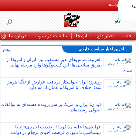
بـیتوتــه
ه!
منو
خانه
اخبار داغ
تازه ها
تبلیغات در بیتوته
درباره ما
ت
آخرین اخبار سیاست خارجی
بیشتر »
العربیه: تماس‌های غیر مستقیم بین ایران و آمریکا از
طریق میانجی‌ها؛ این گفت‌و‌گو‌ها وارد مرحله نهایی
شده
رویترز: ایران خواستار دریافت عوارض از تنگه هرمز
شد؛ اختلاف با آمریکا و عمان ادامه دارد
فیدان: ایران و آمریکا بر سر پرونده هسته‌ای به توافقات
اصولی رسیده‌اند
افراطی‌ها علیه مذاکره؛ از ضدیت احمدی‌نژاد با
دیپلماسی تا نابودی فرصت احیای برجام در دولت