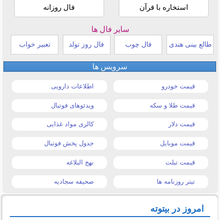
استخاره با قرآن
فال روزانه
سایر فال ها
طالع بینی هندی
فال چوب
فال روز تولد
تعبیر خواب
سرویس ها
قیمت خودرو
اطلاعات دارویی
قیمت طلا و سکه
ویدئوهای فوتبال
قیمت دلار
کالری مواد غذایی
قیمت موبایل
جدول پخش فوتبال
قیمت تبلت
نهج البلاغه
تیتر روزنامه ها
صحیفه سجادیه
امروز در بیتوته