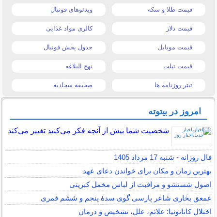
قیمت طلا و سکه
ویدئوهای فوتبال
قیمت دلار
کالری مواد غذایی
قیمت موبایل
جدول پخش فوتبال
قیمت تبلت
نهج البلاغه
تیتر روزنامه ها
صحیفه سجادیه
امروز در بیتوته
شخصیت شما بیش از آنچه فکر می‌کنید تغییر می‌کند
فال روزانه - شنبه 17 مرداد 1405
بهترین زمان و مکان برای خواندن دعای عهد
اصول شستشو و مراقبت از لباس مخمل کبریتی
عمعق بخاری شاعر پارسی گوی سدهٔ پنجم و ششم قمری
اختلال کاتاتونیا: علائم، علل، تشخیص و درمان