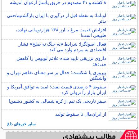
۸ کشته و ۴١ مصدوم در حریق پاساژ ارغوان اندیشه
اوباما: به نقطه قبل از درگیری با ایران بازگشتیم/حتی
بدتر
افزایش قیمت مرغ با ارز ۱۴۸ هزارتومانی نهاده،
طبیعی است!
فعال اصولگرا: شرایط «نه جنگ نه صلح» فشار
اقتصادی به مردم وارد می کند
داروی تزریقی تایید شده علائم لوپوس را کاهش
می‌دهد
پیروزی یا شکست؛ جدال بر سر معنای تفاهم تهران و
واشنگتن
سقوط ۴ درصدی قیمت نفت؛ امید به توافق آمریکا و
ایران بازار را نزولی کرد
سفر تاریخی یک تیم از کره شمالی به کشور دشمن!
از ایران‌مال تا سقوط تولید
سایر خبرهای داغ