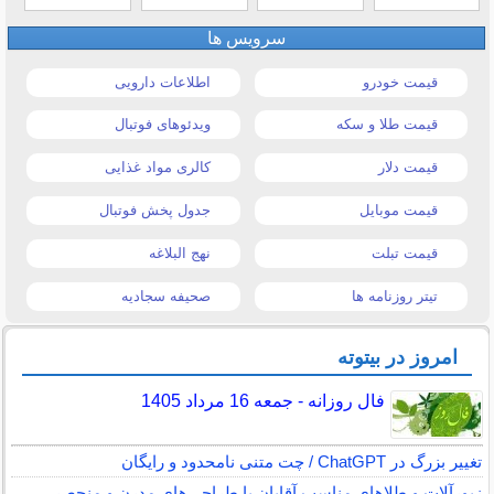
سرویس ها
قیمت خودرو
اطلاعات دارویی
قیمت طلا و سکه
ویدئوهای فوتبال
قیمت دلار
کالری مواد غذایی
قیمت موبایل
جدول پخش فوتبال
قیمت تبلت
نهج البلاغه
تیتر روزنامه ها
صحیفه سجادیه
امروز در بیتوته
فال روزانه - جمعه 16 مرداد 1405
تغییر بزرگ در ChatGPT / چت متنی نامحدود و رایگان
زیورآلات و طلاهای مناسب آقایان با طراحی‌های مدرن و منحصر