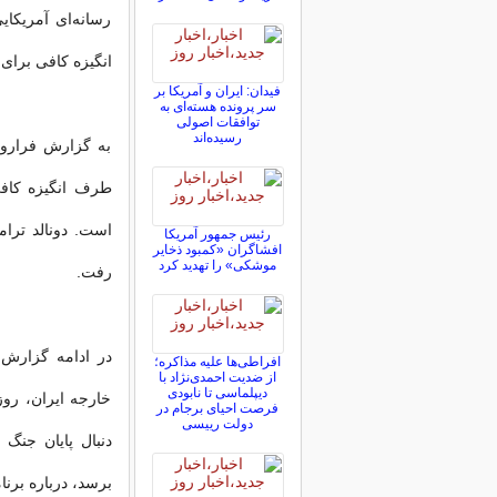
رسانه‌ای آمریکا
انگیزه کافی برای
فیدان: ایران و آمریکا بر
سر پرونده هسته‌ای به
توافقات اصولی
رسیده‌اند
به گزارش فرارو 
طرف انگیزه کافی
است. دونالد ترام
رئیس جمهور آمریکا
افشاگران «کمبود ذخایر
موشکی» را تهدید کرد
رفت.
در ادامه گزارش
افراطی‌ها علیه مذاکره؛
از ضدیت احمدی‌نژاد با
دیپلماسی تا نابودی
خارجه ایران، روز
فرصت احیای برجام در
دولت رییسی
دنبال پایان جنگ 
برسد، درباره برنا