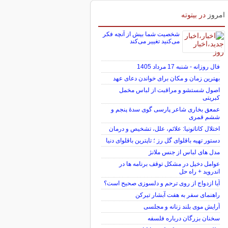
امروز
در بیتوته
شخصیت شما بیش از آنچه فکر
می‌کنید تغییر می‌کند
فال روزانه - شنبه 17 مرداد 1405
بهترین زمان و مکان برای خواندن دعای عهد
اصول شستشو و مراقبت از لباس مخمل
کبریتی
عمعق بخاری شاعر پارسی گوی سدهٔ پنجم و
ششم قمری
اختلال کاتاتونیا: علائم، علل، تشخیص و درمان
دستور تهیه باقلوای گل رز ؛ تاپترین باقلوای دنیا
مدل های لباس از جنس ملانژ
عوامل دخیل در مشکل توقف برنامه ها در
اندروید + راه حل
آیا ازدواج از روی ترحم و دلسوزی صحیح است؟
راهنمای سفر به هفت آبشار تیرکن
آرایش موی بلند زنانه و مجلسی
سخنان بزرگان درباره فلسفه