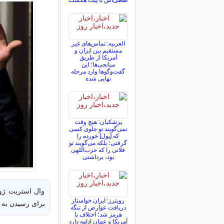
لفظی‌اش با پیت هگست
العربیه: تماس‌های غیر
مستقیم بین ایران و
آمریکا از طریق
میانجی‌ها؛ این
گفت‌و‌گو‌ها وارد مرحله
نهایی شده
پزشکیان: هیچ وقت
نمی‌گویند تو جلوی کسی
که [پول] خورده را
گرفتی؛ بلکه می‌گویند تو
فلانی را که حزب‌اللهی
بود، برداشتی
وال استریت ژو
رویترز: ایران خواستار
برای رسیدن به 
دریافت عوارض از تنگه
هرمز شد؛ اختلاف با
آمریکا و عمان ادامه دارد