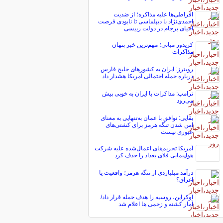
افراطی‌ها علیه مذاکره؛ از ضدیت
احمدی‌نژاد با دیپلماسی تا نابودی فرصت
احیای برجام در دولت رییسی
کریدور میانی؛ مهم‌ترین خبر پنهان
مذاکرات
رویترز: ایران به کشورهای خلیج فارس
درباره حمله احتمالی آمریکا هشدار داد
ترامپ: مذاکرات با ایران به خوبی پیش
می‌رود
بقایی: توافق با عمان به‌تنهایی به معنای
امن شدن تنگه هرمز برای کشتی‌های
عبوری نیست
آمریکا تحریم‌های اعمال‌شده علیه شرکت
هواپیمایی فلای بغداد را حذف کرد
درآمد میلیاردی از تنگه هرمز؛ واقعیت یا
اغراق؟
اوکراین، روسیه را هدف حمله قرار داد/
آمار کشته و زخمی ها اعلام شد