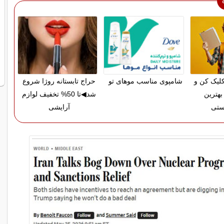
لیک کن و
شامپوی مناسب موهای تو
حراج تابستانه روژا شروع
بهترین
شد◀تا 50% تخفیف لوازم
ستی
آرایشی