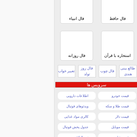
فال حافظ
فال انبیاء
استخاره با قرآن
فال روزانه
طالع بینی
فال روز
فال چوب
تعبیر خواب
هندی
تولد
سرویس ها
قیمت خودرو
اطلاعات دارویی
قیمت طلا و سکه
ویدئوهای فوتبال
قیمت دلار
کالری مواد غذایی
قیمت موبایل
جدول پخش فوتبال