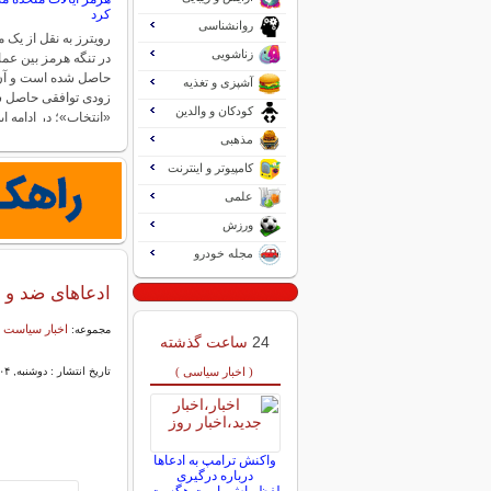
کرد
روانشناسی
رویترز به نقل از یک 
زناشویی
در تنگه هرمز بین عم
حاصل شده است و آن‌ها
آشپزی و تغذیه
زودی توافقی حاصل ش
کودکان و والدین
«انتخاب»؛ در ادامه ا
مذهبی
کامپیوتر و اینترنت
علمی
ورزش
مجله خودرو
ادعاهای ضد و 
اخبار سیاست 
مجموعه:
24
ساعت گذشته
( اخبار سیاسی )
تاریخ انتشار : دوشنبه, ۰۴ خرداد ۱۴۰۵ ۲۱:۰۷
واکنش ترامپ به ادعاها
درباره درگیری