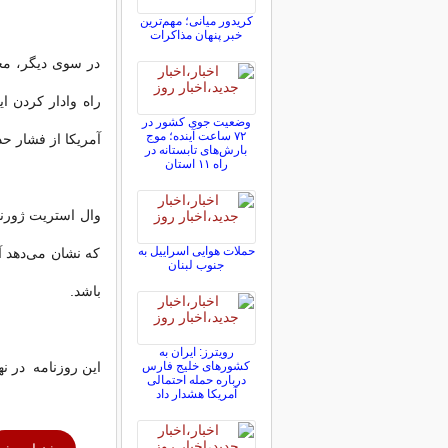
کریدور میانی؛ مهم‌ترین
خبر پنهان مذاکرات
در سوی دیگر، مخا
راه وادار کردن ا
وضعیت جوی کشور در
۷۲ ساعت آینده؛ موج
آمریکا از فشار ح
بارش‌های تابستانه در
راه ۱۱ استان
حملات هوایی اسراییل به
که نشان می‌دهد آ
جنوب لبنان
باشد.
رویترز: ایران به
این روزنامه در ن
کشورهای خلیج فارس
درباره حمله احتمالی
آمریکا هشدار داد