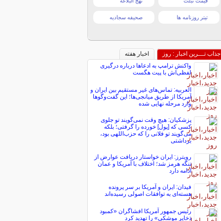
قیمت تبلت
نهج البلاغه
تیتر روزنامه ها
صحیفه سجادیه
جذاب تـــرین اخبار : روز
اخبار هفته
واکنش ترامپ به ادعاها درباره درگیری
لفظی‌اش با پیت هگست
العربیه: تماس‌های غیر مستقیم بین ایران و
آمریکا از طریق میانجی‌ها؛ این گفت‌و‌گو‌ها
وارد مرحله نهایی شده
پزشکیان: هیچ وقت نمی‌گویند تو جلوی
کسی که [پول] خورده را گرفتی؛ بلکه
می‌گویند تو فلانی را که حزب‌اللهی بود،
برداشتی
رویترز: ایران خواستار دریافت عوارض از
تنگه هرمز شد؛ اختلاف با آمریکا و عمان
ادامه دارد
فیدان: ایران و آمریکا بر سر پرونده
هسته‌ای به توافقات اصولی رسیده‌اند
رئیس جمهور آمریکا افشاگران «کمبود
ذخایر موشکی» را تهدید کرد