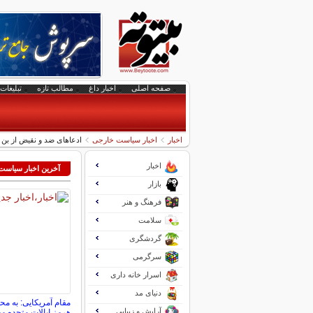
صفحه اصلی
اخبار داغ
مطالب تازه
تبلیغات 
اخبار
اخبار سیاست خارجی
ادعاهای ضد و نقیض از بن
اخبار
آخرین اخبار سیاس
بازار
فرهنگ و هنر
سلامت
گردشگری
سرگرمی
اسرار خانه داری
دنیای مد
مقام آمریکایی: به م
آرایش و زیبایی
هرمز ایالات متحده م