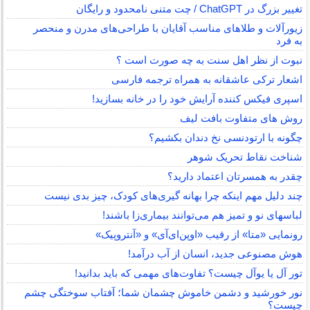
تغییر بزرگ در ChatGPT / چت متنی نامحدود و رایگان
زیورآلات و طلاهای مناسب آقایان با طراحی‌های مدرن و منحصر
به فرد
نبوت از نظر اهل سنت به چه صورت است ؟
اشعار ترکی عاشقانه به همراه ترجمه فارسی
اسپری فیکس کننده آرایش خود را در خانه بسازید!
روش های متفاوت بافت لیف
چگونه با ارتودنسی نخ دندان بکشیم؟
شناخت نقاط تحریک شوهر
چقدر به همسرتان اعتماد دارید؟
چند دلیل مهم اینکه چرا بهانه گیری‌های کودک، چیز بدی نیست
لباس‎های نو و تمیز هم می‌توانند بیماری‌زا باشند!
رونمایی «متا» از رقیب «اوپن‌ای‌آی» و «آنتروپیک»
هوش مصنوعی جدید، انسان از آب درآمد!
تور آل یا یوآل چیست؟ تفاوت‌های مهمی که باید بدانید!
نور خورشید و دشمن خاموش چشمان شما؛ آفتاب سوختگی چشم
چیست؟