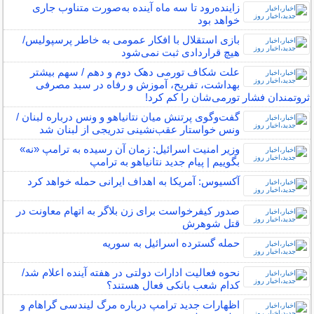
زاینده‌رود تا سه ماه آینده به‌صورت متناوب جاری
خواهد بود
بازی استقلال با افکار عمومی به خاطر پرسپولیس/
هیچ قراردادی ثبت نمی‌شود
علت شکاف تورمی دهک دوم و دهم / سهم بیشتر
بهداشت، تفریح، آموزش و رفاه در سبد مصرفی
ثروتمندان فشار تورمی‌شان را کم کرد!
گفت‌وگوی پرتنش میان نتانیاهو و ونس درباره لبنان /
ونس خواستار عقب‌نشینی تدریجی از لبنان شد
وزیر امنیت اسرائیل: زمان آن رسیده به ترامپ «نه»
بگوییم | پیام جدید نتانیاهو به ترامپ
آکسیوس: آمریکا به اهداف ایرانی حمله خواهد کرد
صدور کیفرخواست برای زن بلاگر به اتهام معاونت در
قتل شوهرش
حمله گسترده اسرائیل به سوریه
نحوه فعالیت ادارات دولتی در هفته آینده اعلام شد/
کدام شعب بانکی فعال هستند؟
اظهارات جدید ترامپ درباره مرگ لیندسی گراهام و