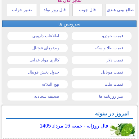
سایر فال ها
طالع بینی هندی
فال چوب
فال روز تولد
تعبیر خواب
سرویس ها
قیمت خودرو
اطلاعات دارویی
قیمت طلا و سکه
ویدئوهای فوتبال
قیمت دلار
کالری مواد غذایی
قیمت موبایل
جدول پخش فوتبال
قیمت تبلت
نهج البلاغه
تیتر روزنامه ها
صحیفه سجادیه
امروز در بیتوته
فال روزانه - جمعه 16 مرداد 1405