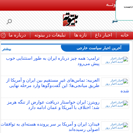
بـیتوتــه
 دست
منو
خانه
اخبار داغ
تازه ها
تبلیغات در بیتوته
درباره ما
ت
آخرین اخبار سیاست خارجی
بیشتر »
ترامپ: همه چیز درباره ایران به طور استثنایی خوب
پیش می‌رود
العربیه: تماس‌های غیر مستقیم بین ایران و آمریکا از
طریق میانجی‌ها؛ این گفت‌و‌گو‌ها وارد مرحله نهایی
شده
رویترز: ایران خواستار دریافت عوارض از تنگه هرمز
شد؛ اختلاف با آمریکا و عمان ادامه دارد
فیدان: ایران و آمریکا بر سر پرونده هسته‌ای به توافقات
اصولی رسیده‌اند