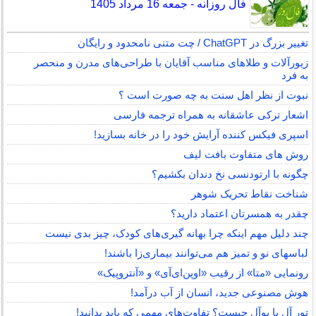
فال روزانه - جمعه 16 مرداد 1405
تغییر بزرگ در ChatGPT / چت متنی نامحدود و رایگان
زیورآلات و طلاهای مناسب آقایان با طراحی‌های مدرن و منحصر
به فرد
نبوت از نظر اهل سنت به چه صورت است ؟
اشعار ترکی عاشقانه به همراه ترجمه فارسی
اسپری فیکس کننده آرایش خود را در خانه بسازید!
روش های متفاوت بافت لیف
چگونه با ارتودنسی نخ دندان بکشیم؟
شناخت نقاط تحریک شوهر
چقدر به همسرتان اعتماد دارید؟
چند دلیل مهم اینکه چرا بهانه گیری‌های کودک، چیز بدی نیست
لباس‎های نو و تمیز هم می‌توانند بیماری‌زا باشند!
رونمایی «متا» از رقیب «اوپن‌ای‌آی» و «آنتروپیک»
هوش مصنوعی جدید، انسان از آب درآمد!
تور آل یا یوآل چیست؟ تفاوت‌های مهمی که باید بدانید!