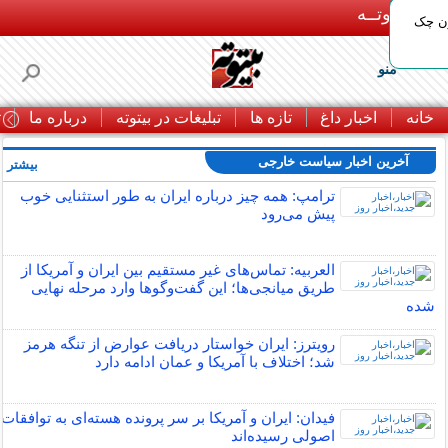
بـیتوتــه
ون چک
منو
خانه
اخبار داغ
تازه ها
تبلیغات در بیتوته
درباره ما
ت
آخرین اخبار سیاست خارجی
بیشتر »
ترامپ: همه چیز درباره ایران به طور استثنایی خوب
پیش می‌رود
العربیه: تماس‌های غیر مستقیم بین ایران و آمریکا از
طریق میانجی‌ها؛ این گفت‌و‌گو‌ها وارد مرحله نهایی
شده
رویترز: ایران خواستار دریافت عوارض از تنگه هرمز
شد؛ اختلاف با آمریکا و عمان ادامه دارد
فیدان: ایران و آمریکا بر سر پرونده هسته‌ای به توافقات
اصولی رسیده‌اند