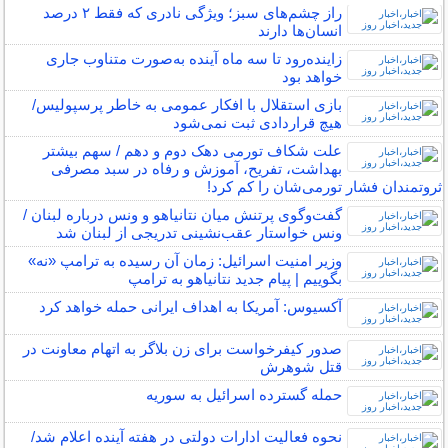
راز چشم‌های سبز؛ ویژگی نادری که فقط ۲ درصد
انسان‌ها دارند
زاینده‌رود تا سه ماه آینده به‌صورت متناوب جاری
خواهد بود
بازی استقلال با افکار عمومی به خاطر پرسپولیس/
هیچ قراردادی ثبت نمی‌شود
علت شکاف تورمی دهک دوم و دهم / سهم بیشتر
بهداشت، تفریح، آموزش و رفاه در سبد مصرفی
ثروتمندان فشار تورمی‌شان را کم کرد!
گفت‌وگوی پرتنش میان نتانیاهو و ونس درباره لبنان /
ونس خواستار عقب‌نشینی تدریجی از لبنان شد
وزیر امنیت اسرائیل: زمان آن رسیده به ترامپ «نه»
بگوییم | پیام جدید نتانیاهو به ترامپ
آکسیوس: آمریکا به اهداف ایرانی حمله خواهد کرد
صدور کیفرخواست برای زن بلاگر به اتهام معاونت در
قتل شوهرش
حمله گسترده اسرائیل به سوریه
نحوه فعالیت ادارات دولتی در هفته آینده اعلام شد/