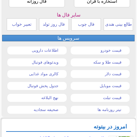
استخاره با قرآن
فال روزانه
سایر فال ها
طالع بینی هندی
فال چوب
فال روز تولد
تعبیر خواب
سرویس ها
قیمت خودرو
اطلاعات دارویی
قیمت طلا و سکه
ویدئوهای فوتبال
قیمت دلار
کالری مواد غذایی
قیمت موبایل
جدول پخش فوتبال
قیمت تبلت
نهج البلاغه
تیتر روزنامه ها
صحیفه سجادیه
امروز در بیتوته