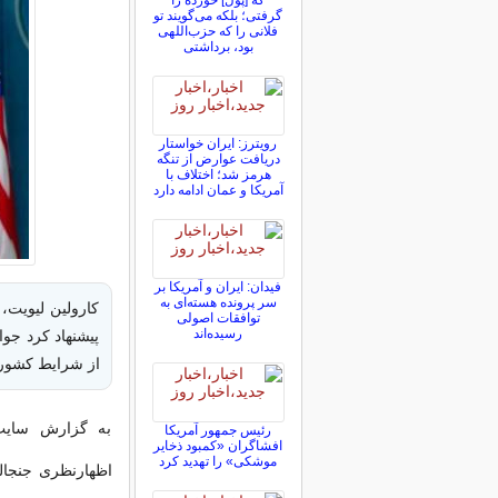
که [پول] خورده را
گرفتی؛ بلکه می‌گویند تو
فلانی را که حزب‌اللهی
بود، برداشتی
رویترز: ایران خواستار
دریافت عوارض از تنگه
هرمز شد؛ اختلاف با
آمریکا و عمان ادامه دارد
فیدان: ایران و آمریکا بر
سر پرونده هسته‌ای به
کارولین لیویت،
توافقات اصولی
رسیده‌اند
پیشنهاد کرد جوا
از شرایط کشورشا
به گزارش سایت 
رئیس جمهور آمریکا
افشاگران «کمبود ذخایر
موشکی» را تهدید کرد
اظهارنظری جنجالی