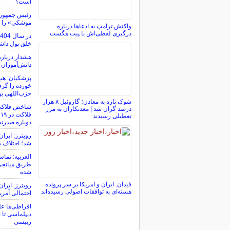
است؟
رئیس جمهور آ
موشکی» را ت
واکنش ترامپ به ادعاها درباره
درگیری لفظی‌اش با پیت هگست
خلق پول داشته
هشدار درباره
دانش‌آموزان
پزشکیان: هیچ
خورده را گرفت
حزب‌اللهی بو
شوک تازه به معادن؛ گازوئیل ۸ هزار
درصد گران شد | معدنکاران به مرز
تعطیلی رسیدند
دوباره صدرن
رویترز: ایرا
شد؛ اختلاف با
العربیه: تماس
طریق میانجی‌ه
شده
فیدان: ایران و آمریکا بر سر پرونده
رویترز: ایرا
هسته‌ای به توافقات اصولی رسیده‌اند
احتمالی آمری
افراطی‌ها علی
دیپلماسی تا 
رییسی