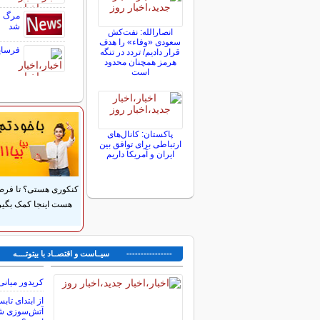
مرگ و
شد
انصارالله: نفت‌کش
سعودی «وفاء» را هدف
فرسایش
قرار دادیم/ تردد در تنگه
هرمز همچنان محدود
است
پاکستان: کانال‌های
ارتباطی برای توافق بین
ایران و آمریکا داریم
کنکوری هستی؟ تا فر
هست اینجا کمک بگیر
---------------- سیــاست و اقتصــاد با بیتوتــــه ---
کریدور میانی
از ابتدای تاب
آتش‌سوزی شد