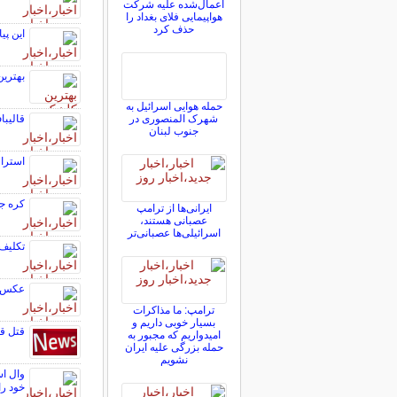
اعمال‌شده علیه شرکت
هواپیمایی فلای بغداد را
حذف کرد
این پ
بهترین
حمله هوایی اسرائیل به
شهرک المنصوری در
قالیبا
جنوب لبنان
استرال
کره جنوبی ۲ - چک یک/ کره
ایرانی‌ها از ترامپ
عصبانی هستند،
اسرائیلی‌ها عصبانی‌تر
تکلیف
عکس |
ترامپ: ما مذاکرات
بسیار خوبی داریم و
قتل ق
امیدواریم که مجبور به
حمله بزرگی علیه ایران
نشویم
وال اس
خود را