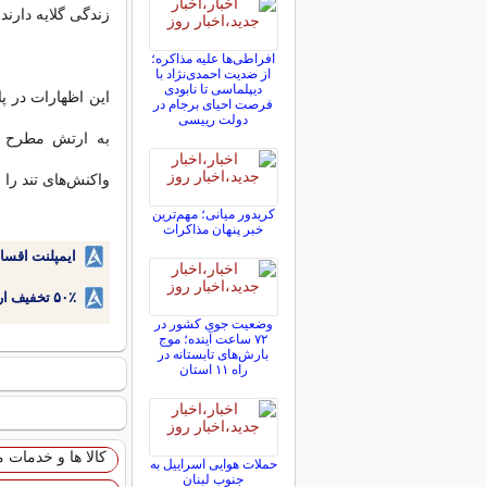
زندگی گلایه دارند
افراطی‌ها علیه مذاکره؛
از ضدیت احمدی‌نژاد با
دیپلماسی تا نابودی
این اظهارات در پا
فرصت احیای برجام در
دولت رییسی
به ارتش مطرح ش
واکنش‌های تند را 
کریدور میانی؛ مهم‌ترین
خبر پنهان مذاکرات
ایمپلنت اقسا
۵۰٪ تخفیف ارتودنسی دندان اقساطی بدون نیاز به چک یا سفته!
وضعیت جوی کشور در
۷۲ ساعت آینده؛ موج
بارش‌های تابستانه در
راه ۱۱ استان
کالا ها و خدمات 
حملات هوایی اسراییل به
جنوب لبنان