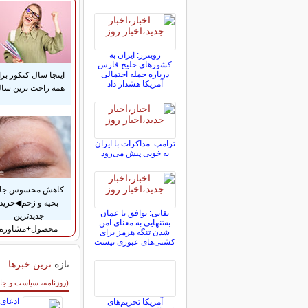
رویترز: ایران به
کشورهای خلیج فارس
درباره حمله احتمالی
اینجا سال کنکور بر
آمریکا هشدار داد
همه راحت ترین ساله
ترامپ: مذاکرات با ایران
به خوبی پیش می‌رود
کاهش محسوس جا
بخیه و زخم◀خرید
بقایی: توافق با عمان
جدیدترین
به‌تنهایی به معنای امن
محصول+مشاوره
شدن تنگه هرمز برای
کشتی‌های عبوری نیست
تازه
ترین خبرها
سایر خبرهای داغ
(روزنامه، سیاست و جا
ادعای 
آمریکا تحریم‌های