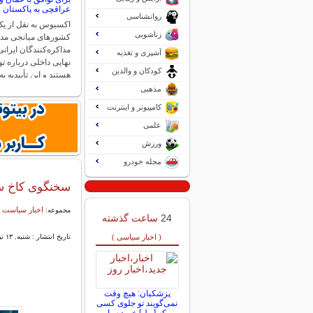
عراقچی به پاکستان
روانشناسی
اکسیوس به نقل از یک
زناشویی
کشورهای میانجی مد
مذاکره‌کنندگان ایران
آشپزی و تغذیه
نهایی داخلی درباره تو
کودکان و والدین
هستند و این تأییدیه 
مذهبی
کامپیوتر و اینترنت
علمی
ورزش
مجله خودرو
سخنگوی کاخ سفی
اخبار سیاست 
مجموعه:
24
ساعت گذشته
( اخبار سیاسی )
تاریخ انتشار : شنبه, ۱۳ تیر ۱۴۰۵ ۱۴:۵۲
پزشکیان: هیچ وقت
نمی‌گویند تو جلوی کسی