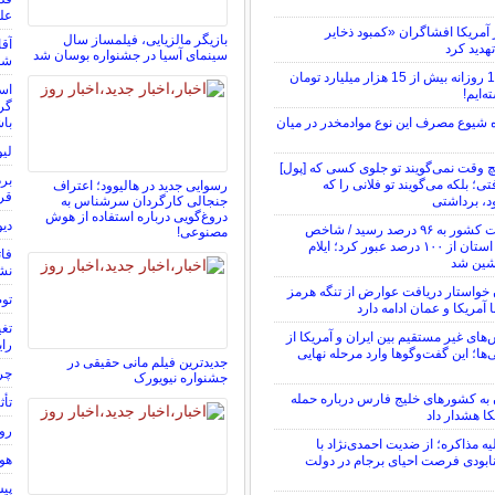
عل
مریکا افشاگران «کمبود ذخایر
بازیگر مالزیایی، فیلمساز سال
آقا
هدید کرد
سینمای آسیا در جشنواره بوسان شد
شما ۴۸٬۰۰۰٬۰۰۰٬۰۰۰ توما
در سال 1404 روزانه بیش از 15 هزار میلیارد تومان
است
‌ایم!
گرف
 شیوع مصرف این نوع موادمخدر در میان
باش
لیو
 وقت نمی‌گویند تو جلوی کسی که [پول]
برد
ی؛ بلکه می‌گویند تو فلانی را که
رسوایی جدید در هالیوود؛ اعتراف
قرا
د، برداشتی
جنجالی کارگردان سرشناس به
دروغ‌گویی درباره استفاده از هوش
دیو
شاخص فلاکت کشور به ۹۶ درصد رسید / شاخص
مصنوعی!
فلاکت در ۱۹ استان از ۱۰۰ درصد عبور کرد؛ ایلام
فات
شین شد
نش
ن خواستار دریافت عوارض از تنگه هرمز
توضیح
 آمریکا و عمان ادامه دارد
‌های غیر مستقیم بین ایران و آمریکا از
رای
ا؛ این گفت‌و‌گو‌ها وارد مرحله نهایی
جدیدترین فیلم مانی حقیقی در
چرا
جشنواره نیویورک
ن به کشورهای خلیج فارس درباره حمله
تأث
کا هشدار داد
رون
ه مذاکره؛ از ضدیت احمدی‌نژاد با
هوش
نابودی فرصت احیای برجام در دولت
پیش