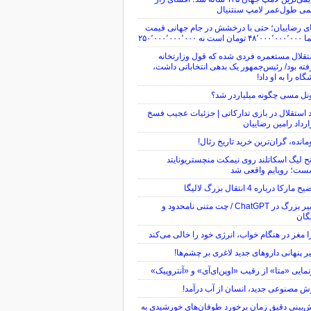
می طول‌عمر لامپ سنتنیال
ی رضاییان؛ حتی با درخشش در جام جهانی قیمت
ن است نه ۲۵۰٬۰۰۰٬۰۰۰٬۰۰۰
قلال مستعمره فردی شده که قول وزارتخانه
ته بود/ رئیس‌جمهور یک بدهی انتخاباتی داشت،
گاه را به او داد!
نل مسی چگونه میلیاردر شد؟
 استقلال در بازی تدارکاتی | جزئیات عجیب فسخ
رداد رامین رضاییان
مانده، گران‌ترین خرید تاریخ رئال!
ح لیگ اسکاتلند روی نیمکت منچستریونایتد
ست؛ رویایم واقعی شد
 مارکا درباره 4 انتقال بزرگ لالیگا
تغییر بزرگ در ChatGPT / چت متنی نامحدود و
گان
 مغز در هنگام خواب، انرژی خود را خالی می‌کند
یر پنهانی داروهای جدید لاغری بر چشم‌ها!
مایی «متا» از رقیب «اوپن‌ای‌آی» و «آنتروپیک»
 مصنوعی جدید، انسان از آب درآمد!
‌بینی دقیق زمان برخورد طوفان‌های خورشیدی به