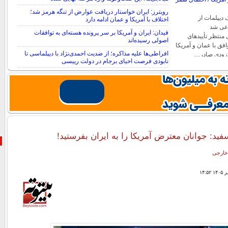
رویترز: ایران خواستار دریافت عوارض از تنگه هرمز شد؛
 دیپلمات از
اختلاف با آمریکا و عمان ادامه دارد
عی شد
فیدان: ایران و آمریکا بر سر پرونده هسته‌ای به توافقات
ی منتظر تأییدهای
اصولی رسیده‌اند
افق با عمان و آمریکا
افراطی‌ها علیه مذاکره؛ از ضدیت احمدی‌نژاد با دیپلماسی تا
به‌زودی صادر…
نابودی فرصت احیای برجام در دولت رییسی
د: جوانان معترض آمریکا را به ایران بفرستید!
خارجی