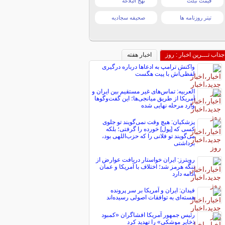
قیمت تبلت
نهج البلاغه
تیتر روزنامه ها
صحیفه سجادیه
جذاب تـــرین اخبار : روز
اخبار هفته
واکنش ترامپ به ادعاها درباره درگیری
لفظی‌اش با پیت هگست
العربیه: تماس‌های غیر مستقیم بین ایران و
آمریکا از طریق میانجی‌ها؛ این گفت‌و‌گو‌ها
وارد مرحله نهایی شده
پزشکیان: هیچ وقت نمی‌گویند تو جلوی
کسی که [پول] خورده را گرفتی؛ بلکه
می‌گویند تو فلانی را که حزب‌اللهی بود،
برداشتی
رویترز: ایران خواستار دریافت عوارض از
تنگه هرمز شد؛ اختلاف با آمریکا و عمان
ادامه دارد
فیدان: ایران و آمریکا بر سر پرونده
هسته‌ای به توافقات اصولی رسیده‌اند
رئیس جمهور آمریکا افشاگران «کمبود
ذخایر موشکی» را تهدید کرد