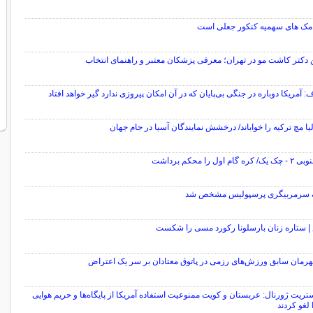
یامک های سهمیه کنکور جعلی است
 دکتر کاشت مو در تهران؛ معرفی پزشکان معتبر و راهنمای انتخاب
ف: آمریکا دوباره در جنگی بی‌پایان که در آن امکان پیروزی ندارد گیر خواهد افتاد
یا مچ ترکیه را خواباند/ درخشش نمایندگان آسیا در جام جهان
 گام اول را محکم برداشت
 سرمربیگری پرسپولیس مشخص شد
 ستاره زنان بارسلونا رکورد مسی را شکست
هرمان سابق ورزش‌های رزمی در پاتوق معتادان بر سر یک اعتراض
تریت ژورنال: عربستان و کویت ممنوعیت استفاده آمریکا از پایگاه‌ها و حریم هوایی
 لغو کردند