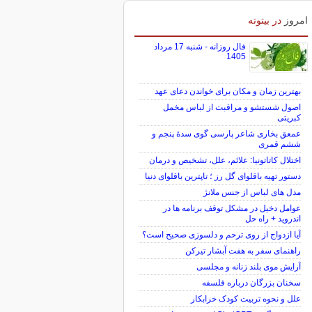
امروز
در بیتوته
فال روزانه - شنبه 17 مرداد
1405
بهترین زمان و مکان برای خواندن دعای عهد
اصول شستشو و مراقبت از لباس مخمل
کبریتی
عمعق بخاری شاعر پارسی گوی سدهٔ پنجم و
ششم قمری
اختلال کاتاتونیا: علائم، علل، تشخیص و درمان
دستور تهیه باقلوای گل رز ؛ تاپترین باقلوای دنیا
مدل های لباس از جنس ملانژ
عوامل دخیل در مشکل توقف برنامه ها در
اندروید + راه حل
آیا ازدواج از روی ترحم و دلسوزی صحیح است؟
راهنمای سفر به هفت آبشار تیرکن
آرایش موی بلند زنانه و مجلسی
سخنان بزرگان درباره فلسفه
علل و نحوه تربیت کودک خرابکار