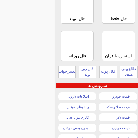
فال حافظ
فال انبیاء
استخاره با قرآن
فال روزانه
طالع بینی
فال روز
فال چوب
تعبیر خواب
هندی
تولد
سرویس ها
قیمت خودرو
اطلاعات دارویی
قیمت طلا و سکه
ویدئوهای فوتبال
قیمت دلار
کالری مواد غذایی
قیمت موبایل
جدول پخش فوتبال