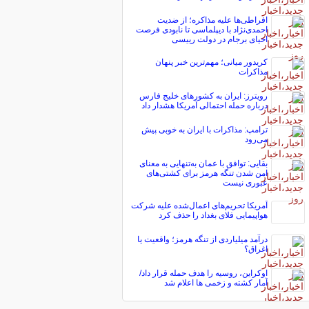
افراطی‌ها علیه مذاکره؛ از ضدیت
احمدی‌نژاد با دیپلماسی تا نابودی فرصت
احیای برجام در دولت رییسی
کریدور میانی؛ مهم‌ترین خبر پنهان
مذاکرات
رویترز: ایران به کشورهای خلیج فارس
درباره حمله احتمالی آمریکا هشدار داد
ترامپ: مذاکرات با ایران به خوبی پیش
می‌رود
بقایی: توافق با عمان به‌تنهایی به معنای
امن شدن تنگه هرمز برای کشتی‌های
عبوری نیست
آمریکا تحریم‌های اعمال‌شده علیه شرکت
هواپیمایی فلای بغداد را حذف کرد
درآمد میلیاردی از تنگه هرمز؛ واقعیت یا
اغراق؟
اوکراین، روسیه را هدف حمله قرار داد/
آمار کشته و زخمی ها اعلام شد