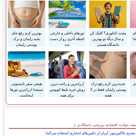
ای
پشت کنکوری؟ کلیک کن
تورهای داخلی و خارجی
بهترین کرم رفع جای
!
و سال دیگه تو بهترین
لحظه آخری رو از دست
بخیه زایمان و ترک
دانشگاه هستی
نده
پوستی زایمان
ی
جدیدترین کرم رفع ترک
ارزانترین و راحت ترین
هیچی سفر تابستونی
پوستی زایمان فقط در 3
روش خرید بلیط اتوبوس
نمیشه! ارزانترین تورها
هفته
برای همه
اینجاست
معه، حوادث، اقتصادی، ورزشی، دانشگاه و...)
مجری فاکس‌‌نیوز: ایران از دلفین‌های انتحاری استفاده می‌کند!