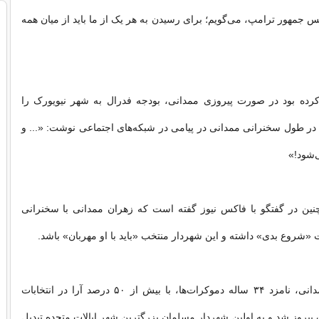
س جمهور ترامپ، می‌گویم؛ برای رسیدن به هر یک از ما باید از میان همه
کرده بود در صورت پیروزی ممدانی، بودجه فدرال به شهر نیویورک را
در طول سخنرانی ممدانی در پیامی در شبکه‌های اجتماعی نوشت: «... و
‌شود!»
چنین در گفتگو با فاکس نیوز گفته است که زهران ممدانی با سخنرانی
ت «شروع بدی» داشته و این شهردار منتخب «باید با او مهربان» باشد.
روز سه‌شنبه، ممدانی، نامزد ۳۴ ساله دموکرات‌ها، با بیش از ۵۰ درصد آرا در انتخابات
پیروز شد و به اولین شهردار مسلمان بزرگترین شهر ایالات متحده تبدیل