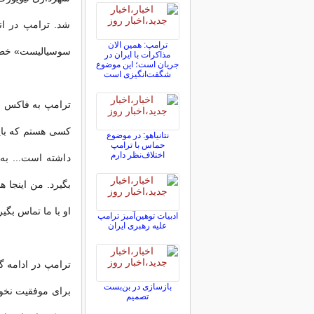
شد. ترامپ در انت
ترامپ: همین الان
سوسیالیست» خطاب
مذاکرات با ایران در
جریان است؛ این موضوع
شگفت‌انگیزی است
ترامپ به فاکس نی
کسی هستم که باید 
نتانیاهو: در موضوع
حماس با ترامپ
اختلاف‌نظر دارم
داشته است... به 
بگیرد. من اینجا 
او با ما تماس بگیر
ادبیات توهین‌آمیز ترامپ
علیه رهبری ایران
ترامپ در ادامه گ
بازسازی در بن‌بست
برای موفقیت نخوا
تصمیم