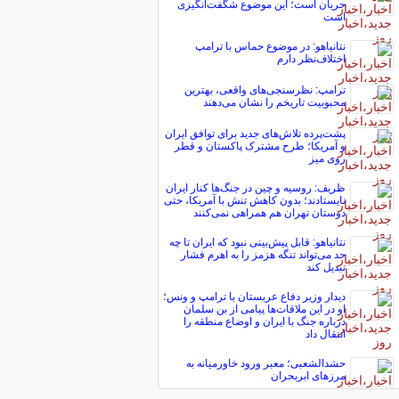
جریان است؛ این موضوع شگفت‌انگیزی
است
نتانیاهو: در موضوع حماس با ترامپ
اختلاف‌نظر دارم
ترامپ: نظرسنجی‌های واقعی، بهترین
محبوبیت تاریخم را نشان می‌دهند
پشت‌پرده تلاش‌های جدید برای توافق ایران
و آمریکا؛ طرح مشترک پاکستان و قطر
روی میز
ظریف: روسیه و چین در جنگ‌ها کنار ایران
نایستادند؛ بدون کاهش تنش با آمریکا، حتی
دوستان تهران هم همراهی نمی‌کنند
نتانیاهو: قابل پیش‌بینی نبود که ایران تا چه
حد می‌تواند تنگه هزمز را به اهرم فشار
تبدیل کند
دیدار وزیر دفاع عربستان با ترامپ و ونس؛
او در این ملاقات‌ها پیامی از بن سلمان
درباره جنگ با ایران و اوضاع منطقه را
انتقال داد
حشدالشعبی؛ معبر ورود خاورمیانه به
مرزهای ابربحران