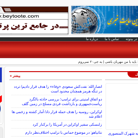
در بیتوته
تماس با ما
درباره ما
ا من مهربان باشی | به جی۲۰ نمی‌روم
لل
بیشتر »
انصارالله: نفت‌کش سعودی «وفاء» را هدف قرار دادیم/ تردد
در تنگه هرمز همچنان محدود است
دو اتفاق امنیتی برای ترامپ؛ بررسی حادثه بالگرد
ریاست‌جمهوری و بازداشت فردی مسلح در زمین گلف
اوکراین، روسیه را هدف حمله قرار داد/ آمار کشته و زخمی ها
اعلام شد
زلنسکی سفیر اوکراین در آمریکا را برکنار کرد
نتانیاهو: در موضوع حماس با ترامپ اختلاف‌نظر دارم
 به شهرک المنصوری