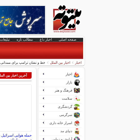
صفحه اصلی
اخبار داغ
مطالب تازه
تبلیغات 
اخبار
اخبار بین الملل
خط و نشان ترامپ برای ممدانی: باید ب
اخبار
آخرین اخبار بین الم
بازار
فرهنگ و هنر
سلامت
گردشگری
سرگرمی
اسرار خانه داری
دنیای مد
حمله هوایی اسرائیل
آرایش و زیبایی
در جنوب لبنان