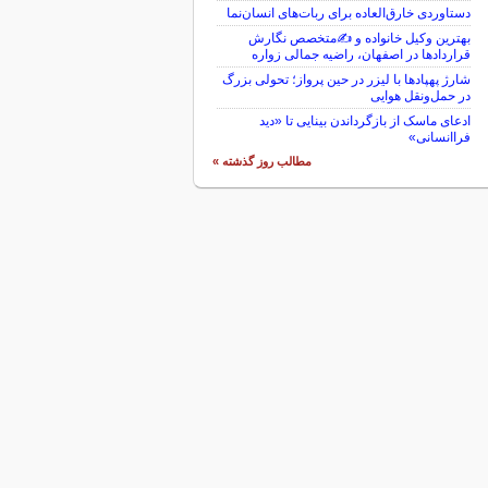
دستاوردی خارق‌العاده برای ربات‌های انسان‌نما
بهترین وکیل خانواده و ✍️متخصص نگارش
قراردادها در اصفهان، راضیه جمالی زواره
شارژ پهپادها با لیزر در حین پرواز؛ تحولی بزرگ
در حمل‌ونقل هوایی
ادعای ماسک از بازگرداندن بینایی تا «دید
فراانسانی»
مطالب روز گذشته »