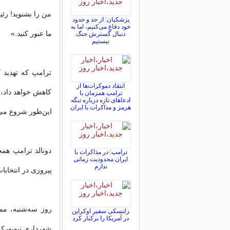
من را بشنوید! رئی
پزشکیان: از حد و حدود
خود دفاع می‌کنیم، اما به
ما عبور کنید.»
دنبال گسترش جنگ
نیستیم
ترامپ که تهدید 
انتقاد دموکرات‌ها از
کاهش خواهد داد، 
ترامپ همزمان با
ادعاهای تازه درباره تنگه
هرمز و مذاکرات با ایران
این‌طور شروع می
دونالد ترامپ هم
ترامپ: در مذاکرات با
ایران محدودیت زمانی
ندارم
پیروزی در انتخابا
زلنسکی سفیر اوکراین
در آمریکا را برکنار کرد
شهرداری نیویورک 