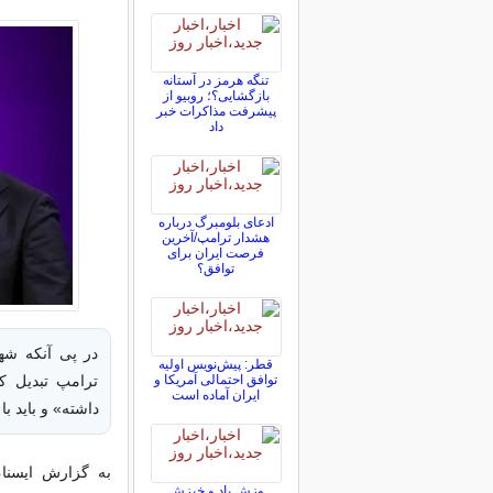
تنگه هرمز در آستانه
بازگشایی؟؛ روبیو از
پیشرفت مذاکرات خبر
داد
ادعای بلومبرگ درباره
هشدار ترامپ/آخرین
فرصت ایران برای
توافق؟
در پی آنکه شه
قطر: پیش‌نویس اولیه
توافق احتمالی آمریکا و
ترامپ تبدیل ک
ایران آماده است
داشته» و باید با
به گزارش ایسنا
وزش باد و خیزش