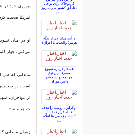
گردوخاک برای برخی
پیروزی خود در ش
مناطق کشور طی ۵ روز
آینده
آمریکا صحبت کرد
درآمد میلیاردی از تنگه
او در میان تشوی
هرمز؛ واقعیت یا اغراق؟
می‌کنی، چهار کلمه
هشدار درباره شیوع
مصرف این نوع
ممدانی که طی ای
موادمخدر در میان
دانش‌آموزان
است، در صحبت‌ها
از مهاجران، شه
اوکراین، روسیه را هدف
خواهد ماند.»
حمله قرار داد/ آمار
کشته و زخمی ها اعلام
شد
زهران ممدانی که