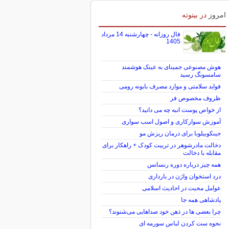
امروز
در بیتوته
فال روزانه - چهارشنبه 14 مرداد
1405
هوش مصنوعی جمینای به عینک هوشمند
سامسونگ رسید
فواید سلامتی و موارد مصرف بابونه رومی
ظروف مخصوص فر
از خواص پوست انبه چه می دانید؟
آموزش سوارکاری و اصول اسب سواری
جینکوبیلوبا برای درمان ریزش مو
دخالت مادرشوهر در تربیت کودک + راهکار برای
مقابله با دخالت
همه چیز درباره دوره رنسانس
درد استخوان واژن در بارداری
عوامل محبت در احادیث اسلامى
پادشاهی همه جا
چرا بعضی ها در ذهن خود صداهایی می‌شنوند؟
نحوه ست کردن لباس سورمه ای