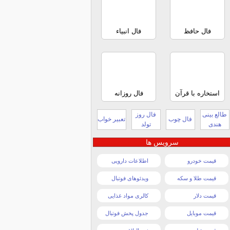
فال حافظ
فال انبیاء
استخاره با قرآن
فال روزانه
طالع بینی
فال روز
فال چوب
تعبیر خواب
هندی
تولد
سرویس ها
قیمت خودرو
اطلاعات دارویی
قیمت طلا و سکه
ویدئوهای فوتبال
قیمت دلار
کالری مواد غذایی
قیمت موبایل
جدول پخش فوتبال