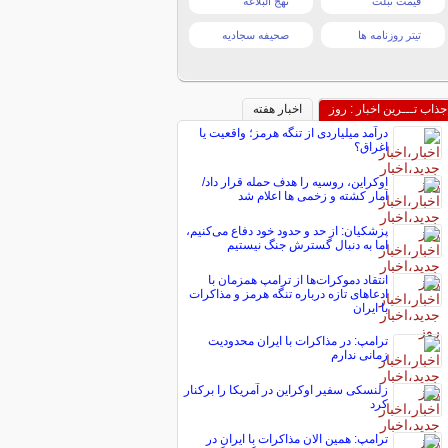
قیمت تبلت
نهج البلاغه
تیتر روزنامه ها
صحیفه سجادیه
جذاب تـــرین اخبار : روز
اخبار هفته
درآمد میلیاردی از تنگه هرمز؛ واقعیت یا
اغراق؟
اوکراین، روسیه را هدف حمله قرار داد/
آمار کشته و زخمی ها اعلام شد
پزشکیان: از حد و حدود خود دفاع می‌کنیم،
اما به دنبال گسترش جنگ نیستیم
انتقاد دموکرات‌ها از ترامپ همزمان با
ادعاهای تازه درباره تنگه هرمز و مذاکرات
با ایران
ترامپ: در مذاکرات با ایران محدودیت
زمانی ندارم
زلنسکی سفیر اوکراین در آمریکا را برکنار
کرد
ترامپ: همین الان مذاکرات با ایران در