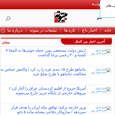
بـیتوتــه
ی های
منو
خانه
اخبار داغ
تازه ها
تبلیغات در بیتوته
درباره ما
ت
آخرین اخبار بین الملل
بیشتر »
ارتش دولت مستعفی یمن: حمله حوثی‌ها به المخا ۷
کشته و ۳۰ زخمی برجا گذاشت
نتانیاهو طرح ۱۵ بندی غزه را رد کرد | واکنش حماس به
مخالفت نتانیاهو با طرح صلح غزه
آمریکا خروج از اقلیم کردستان عراق را آغاز کرد /
نیروهای خارجی از پایگاه حریر خارج می‌شوند
وزیر خارجه ترکیه: توافق مکه ایران را هدف قرار
نمی‌دهد / سازوکار دفاعی مشابه ماده ۵ ناتو