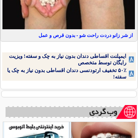
از شر زانو دردت راحت شو - بدون قرص و عمل
ایمپلنت اقساطی دندان بدون نیاز به چک و سفته! ویزیت
رایگان توسط متخصص
۵۰٪ تخفیف ارتودنسی دندان اقساطی بدون نیاز به چک یا
سفته!