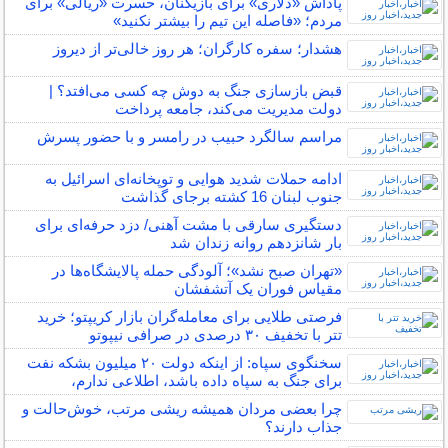
پاداش «دلاری» برای بازیکنان، حسرت «ریالی» برای
مردم؛ «فاصله این تیم را بیشتر نکنید»
هشدار؛ سفره کارگران؛ هر روز خالی‌تر از دیروز
قبض بازسازی جنگ به دوش چه کسی می‌افتد؟ |
دولت مدیریت می‌کند، جامعه پرداخت
مراسم سالگرد حبیب در رامسر و با حضور پسرش
ادامه حملات شدید هوایی و توپخانه‌ای اسرائیل به
جنوب لبنان 16 کشته برجای گذاشت
دستگیری سارقی با مشت آهنی/ دزد حرفه‌ای برای
بار شانزدهم روانه زندان شد
«تهران صبح نشد»؛ آلودگی حمله پالایشگاه‌ها در
مقیاس فوران یک آتشفشان
فرصتی طلایی برای معامله‌گران بازار کریپتو؛ خرید
تتر با تخفیف ۳۰ درصدی در صرافی نیپوتو
سخنگوی سپاه: از اینکه دولت ۲۰ میلیون بشکه نفت
برای جنگ به سپاه داده باشد، اطلاعی ندارم،
چرا بعضی مردان همیشه ریشی مرتب، خوش‌حالت و
جذاب دارند؟