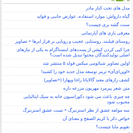
مدل های تخت کنار مادر
گیاه دارواش: موارد استفاده، عوارض جانبی و فواید
سنت گشه بری چیست؟
معرفی بازی های آپارتمانی
روستای فیلبند، روستایی عجیب و رویایی بر فراز ابرها + تصاویر
چرا کپی کردن کپشن از پست‌های اینستاگرام به یکی از نیازهای
اصلی تولیدکنندگان محتوا تبدیل شده است؟
اولین تصاویر شیائومی میکس فولد ۵ منتشر شد
«اوپن‌ای‌آی» ترمز توسعه مدل جدید خود را کشید!
کشف رازهای معبد گالاپاتا راجا ویهارا (+تصاویر)
متن شعر پیرمرد مهربون مزرعه داره
چه چیزی باعث می شود دکوراسیون خانه به سبک ایتالیایی
محبوب شود
سه مولفه عشق از نظر استرنبرگ + تست عشق استرنبرگ
خواص ذکر یا کریم الصفح و معنای آن
تقویم مایا چیست؟