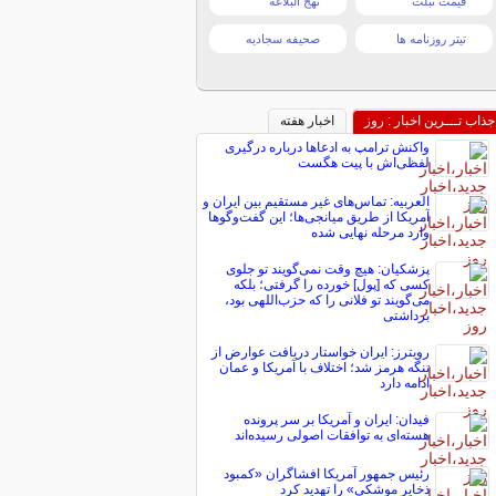
قیمت تبلت
نهج البلاغه
تیتر روزنامه ها
صحیفه سجادیه
جذاب تـــرین اخبار : روز
اخبار هفته
واکنش ترامپ به ادعاها درباره درگیری
لفظی‌اش با پیت هگست
العربیه: تماس‌های غیر مستقیم بین ایران و
آمریکا از طریق میانجی‌ها؛ این گفت‌و‌گو‌ها
وارد مرحله نهایی شده
پزشکیان: هیچ وقت نمی‌گویند تو جلوی
کسی که [پول] خورده را گرفتی؛ بلکه
می‌گویند تو فلانی را که حزب‌اللهی بود،
برداشتی
رویترز: ایران خواستار دریافت عوارض از
تنگه هرمز شد؛ اختلاف با آمریکا و عمان
ادامه دارد
فیدان: ایران و آمریکا بر سر پرونده
هسته‌ای به توافقات اصولی رسیده‌اند
رئیس جمهور آمریکا افشاگران «کمبود
ذخایر موشکی» را تهدید کرد