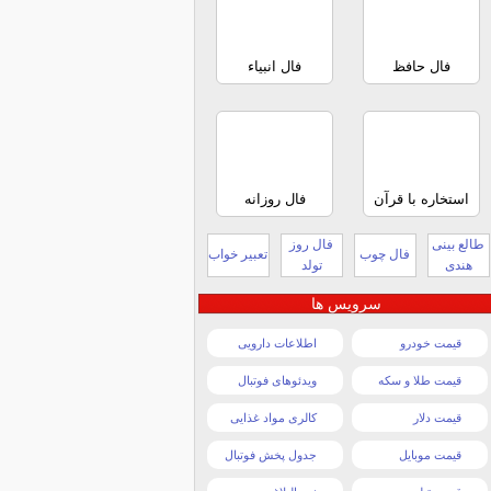
فال حافظ
فال انبیاء
استخاره با قرآن
فال روزانه
طالع بینی
فال روز
فال چوب
تعبیر خواب
هندی
تولد
سرویس ها
قیمت خودرو
اطلاعات دارویی
قیمت طلا و سکه
ویدئوهای فوتبال
قیمت دلار
کالری مواد غذایی
قیمت موبایل
جدول پخش فوتبال