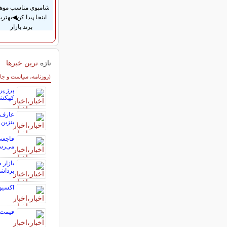
شامپوی مناسب موها
اینجا پیدا کن◀بهتری
برند بازار
تازه
ترین خبرها
سایر خبرهای داغ
(روزنامه، سیاست و جا
پرز پر
کهکشا
عارف:
بنزین ر
فاجعه 
می‌رس
برداش
اکسیوس
قیمت ب