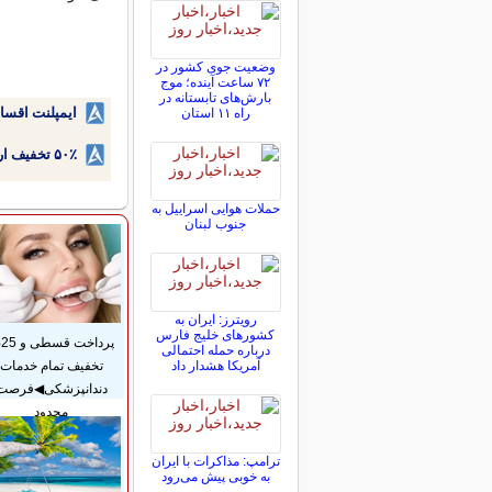
وضعیت جوی کشور در
۷۲ ساعت آینده؛ موج
بارش‌های تابستانه در
ایمپلنت اقسا
راه ۱۱ استان
۵۰٪ تخفیف ارتودنسی دندان اقساطی بدون نیاز به چک یا سفته!
حملات هوایی اسراییل به
جنوب لبنان
رویترز: ایران به
کشورهای خلیج فارس
پر
درباره حمله احتمالی
تخفیف تمام خدمات
آمریکا هشدار داد
دندانپزشکی◀فرصت
محدود
ترامپ: مذاکرات با ایران
به خوبی پیش می‌رود