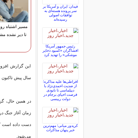
فیدان: ایران و آمریکا بر
سر پرونده هسته‌ای به
توافقات اصولی
رسیده‌اند
مسیر اشتباه رو ا
تا دیر نشده مشا
رئیس جمهور آمریکا
افشاگران «کمبود ذخایر
موشکی» را تهدید کرد
این گزارش افزود،
سال پیش تاکنون نزدیک به ۳۲۵ هزار سرباز
افراطی‌ها علیه مذاکره؛
از ضدیت احمدی‌نژاد با
دیپلماسی تا نابودی
فرصت احیای برجام در
دولت رییسی
در همین حال، گزا
دست داده است که 
کریدور میانی؛ مهم‌ترین
خبر پنهان مذاکرات
می‌شود.