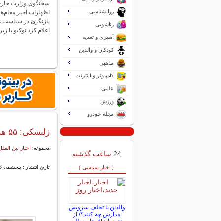
سخنگوی وزارت خارجه چ
روانشناسی
اظهارات اخیر مقام‌ها
بازنگری در سیاست ه
زناشویی
اعلام کرد توکیو با ز
آشپزی و تغذیه
کودکان و والدین
مذهبی
کامپیوتر و اینترنت
علمی
ورزش
مجله خودرو
زلنسکی: ۵۵ هزار نظامی اوکراینی در میدان جنگ کشته شده‌اند
اخبار بین الملل
مجموعه:
24
ساعت گذشته
( اخبار سیاسی )
تاریخ انتشار : پنجشنبه, ۱۶ بهمن ۱۴۰۴ ۰۷:۵۲
والدین با تخلف سرویس
مدارس چه کنند؟/ از