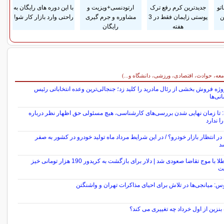
تو
جدیدترین کرم رفع ترک
ارتودنسی+ویزیت و
با این دوره های رایگان به
ن
پوستی زایمان فقط در 3
مشاوره و جرم گیری
راحتی وارد بازار کار شو!
هفته
رایگان
معه، حوادث، اقتصادی، ورزشی، دانشگاه و...)
وژه فروش بخشی از رئال مادرید را کلید زد؛ جنجالی‌ترین وعده انتخاباتی رئیس
نی‌ها
 تا زمان نهایی شدن بررسی‌های کارشناسی، هیچ مسئولی حق اظهار نظر درباره
ا ندارد
در انتظار بازار خودرو؟ / در این شرایط مرداد ماه تولید خودرو در کشور به صفر
د
بازار طلا با موج تقاضا صعودی شد | دلار برای بازگشت به کریدور 190 هزار تومانی خیز
ت
: میانجی‌ها در تلاش برای احیای مذاکرات تهران و واشنگتن
نزین از اول خرداد چه تغییری می کند؟