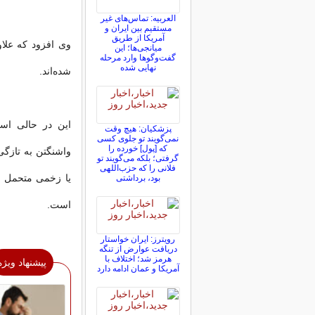
العربیه: تماس‌های غیر
مستقیم بین ایران و
آمریکا از طریق
وی افزود که علاو
میانجی‌ها؛ این
گفت‌و‌گو‌ها وارد مرحله
نهایی شده
شده‌اند.
پزشکیان: هیچ وقت
نمی‌گویند تو جلوی کسی
که [پول] خورده را
گرفتی؛ بلکه می‌گویند تو
فلانی را که حزب‌اللهی
بود، برداشتی
است.
رویترز: ایران خواستار
دریافت عوارض از تنگه
هرمز شد؛ اختلاف با
پیشنهاد ویژه
آمریکا و عمان ادامه دارد