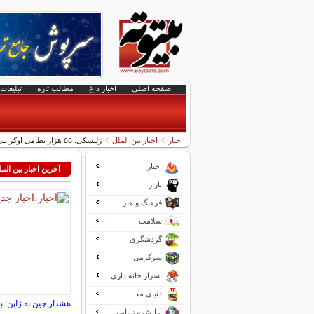
صفحه اصلی
اخبار داغ
مطالب تازه
تبلیغات 
اخبار
اخبار بین الملل
زلنسکی: ۵۵ هزار نظامی اوکراینی در میدان جنگ کشته شده‌اند
اخبار
آخرین اخبار بین الم
بازار
فرهنگ و هنر
سلامت
گردشگری
سرگرمی
اسرار خانه داری
دنیای مد
هشدار چین به ژاپن: با
آرایش و زیبایی