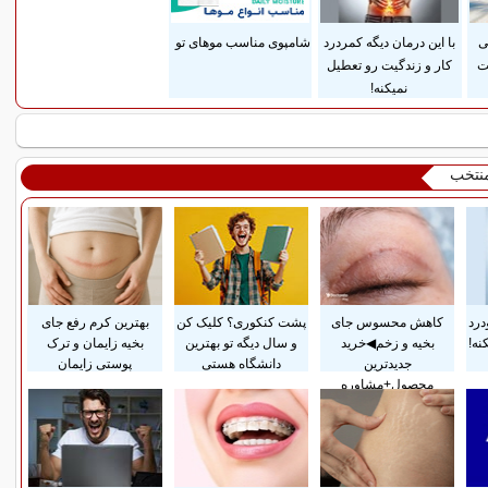
ی
با این درمان دیگه کمردرد
شامپوی مناسب موهای تو
ت
کار و زندگیت رو تعطیل
نمیکنه!
منتخب
درد
کاهش محسوس جای
پشت کنکوری؟ کلیک کن
بهترین کرم رفع جای
نه!
بخیه و زخم◀خرید
و سال دیگه تو بهترین
بخیه زایمان و ترک
جدیدترین
دانشگاه هستی
پوستی زایمان
محصول+مشاوره