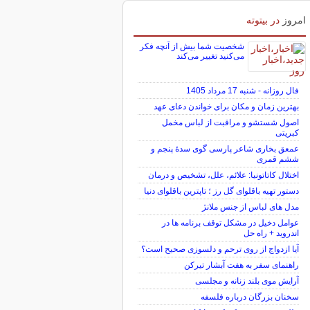
امروز
در بیتوته
شخصیت شما بیش از آنچه فکر
می‌کنید تغییر می‌کند
فال روزانه - شنبه 17 مرداد 1405
بهترین زمان و مکان برای خواندن دعای عهد
اصول شستشو و مراقبت از لباس مخمل
کبریتی
عمعق بخاری شاعر پارسی گوی سدهٔ پنجم و
ششم قمری
اختلال کاتاتونیا: علائم، علل، تشخیص و درمان
دستور تهیه باقلوای گل رز ؛ تاپترین باقلوای دنیا
مدل های لباس از جنس ملانژ
عوامل دخیل در مشکل توقف برنامه ها در
اندروید + راه حل
آیا ازدواج از روی ترحم و دلسوزی صحیح است؟
راهنمای سفر به هفت آبشار تیرکن
آرایش موی بلند زنانه و مجلسی
سخنان بزرگان درباره فلسفه