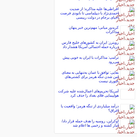
افراطی‌ها علیه مذاکره؛ از ضدیت
احمدی‌نژاد با دیپلماسی تا نابودی فرصت
احیای برجام در دولت رییسی
کریدور میانی؛ مهم‌ترین خبر پنهان
مذاکرات
رویترز: ایران به کشورهای خلیج فارس
درباره حمله احتمالی آمریکا هشدار داد
ترامپ: مذاکرات با ایران به خوبی پیش
می‌رود
بقایی: توافق با عمان به‌تنهایی به معنای
امن شدن تنگه هرمز برای کشتی‌های
عبوری نیست
آمریکا تحریم‌های اعمال‌شده علیه شرکت
هواپیمایی فلای بغداد را حذف کرد
درآمد میلیاردی از تنگه هرمز؛ واقعیت یا
اغراق؟
اوکراین، روسیه را هدف حمله قرار داد/
آمار کشته و زخمی ها اعلام شد