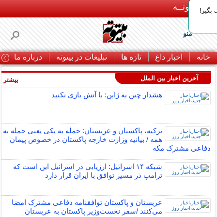
بـیتوتــه
بگیر!
منو
خانه
اخبار داغ
تازه ها
تبلیغات در بیتوته
درباره ما
ت
آخرین اخبار بین الملل
بیشتر »
هشدار چین به ژاپن: با آتش بازی نکنید
ترکیه، پاکستان و عربستان: حمله به یکی یعنی حمله به
همه / بیانیه وزارت خارجه پاکستان در خصوص پیمان
دفاعی مشترک مکه
شبکه ۱۴ اسرائیل: ارزیابی در اسرائیل این است که
ترامپ در مسیر توافق با ایران قرار دارد
عربستان و پاکستان توافقنامه دفاعی مشترک امضا
می‌کنند /سفر نخست‌وزیر پاکستان به عربستان