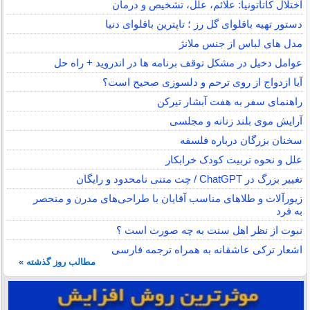
اختلال کاتاتونیا: علائم، علل، تشخیص و درمان
دستور تهیه باقلوای گل رز ؛ تاپترین باقلوای دنیا
مدل های لباس از جنس ملانژ
عوامل دخیل در مشکل توقف برنامه ها در اندروید + راه حل
آیا ازدواج از روی ترحم و دلسوزی صحیح است؟
راهنمای سفر به هفت آبشار تیرکن
آرایش موی بلند زنانه و مجلسی
سخنان بزرگان درباره فلسفه
علل و نحوه تربیت کودک خرابکار
تغییر بزرگ در ChatGPT / چت متنی نامحدود و رایگان
زیورآلات و طلاهای مناسب آقایان با طراحی‌های مدرن و منحصر
به فرد
نبوت از نظر اهل سنت به چه صورت است ؟
اشعار ترکی عاشقانه به همراه ترجمه فارسی
مطالب روز گذشته »