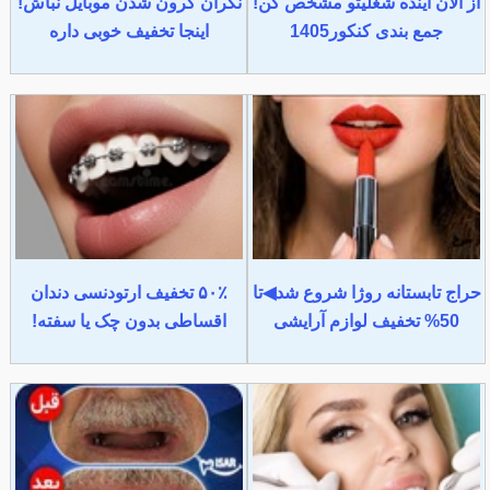
از الان آینده شغلیتو مشخص کن!
نگران گرون شدن موبایل نباش!
جمع بندی کنکور1405
اینجا تخفیف خوبی داره
حراج تابستانه روژا شروع شد◀تا
۵۰٪ تخفیف ارتودنسی دندان
50% تخفیف لوازم آرایشی
اقساطی بدون چک یا سفته!