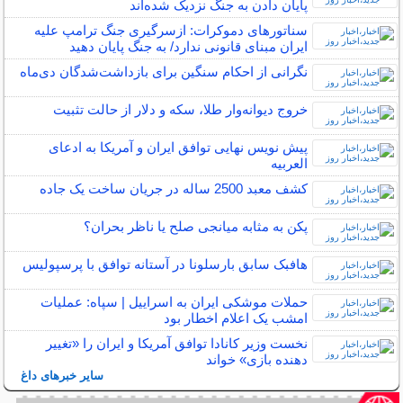
پایان دادن به جنگ نزدیک شده‌اند
سناتورهای دموکرات: ازسرگیری جنگ ترامپ علیه
ایران مبنای قانونی ندارد/ به جنگ پایان دهید
نگرانی از احکام سنگین برای بازداشت‌شدگان دی‌ماه
خروج دیوانه‌وار طلا، سکه و دلار از حالت تثبیت
پیش نویس نهایی توافق ایران و آمریکا به ادعای
العربیه
کشف معبد 2500 ساله در جریان ساخت یک جاده
پکن به مثابه میانجی صلح یا ناظر بحران؟
هافبک سابق بارسلونا در آستانه توافق با پرسپولیس
حملات موشکی ایران به اسراییل | سپاه: عملیات
امشب یک اعلام اخطار بود
نخست وزیر کانادا توافق آمریکا و ایران را «تغییر
دهنده بازی» خواند
سایر خبرهای داغ