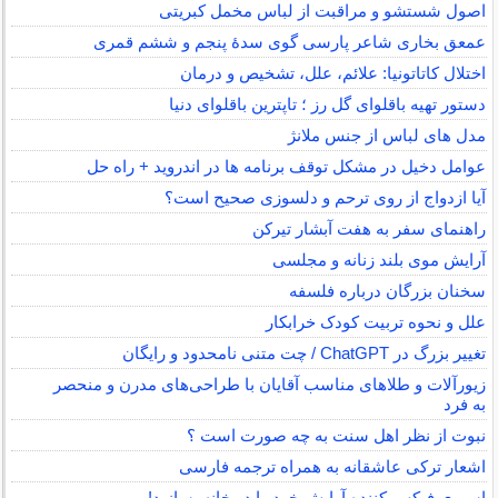
اصول شستشو و مراقبت از لباس مخمل کبریتی
عمعق بخاری شاعر پارسی گوی سدهٔ پنجم و ششم قمری
اختلال کاتاتونیا: علائم، علل، تشخیص و درمان
دستور تهیه باقلوای گل رز ؛ تاپترین باقلوای دنیا
مدل های لباس از جنس ملانژ
عوامل دخیل در مشکل توقف برنامه ها در اندروید + راه حل
آیا ازدواج از روی ترحم و دلسوزی صحیح است؟
راهنمای سفر به هفت آبشار تیرکن
آرایش موی بلند زنانه و مجلسی
سخنان بزرگان درباره فلسفه
علل و نحوه تربیت کودک خرابکار
تغییر بزرگ در ChatGPT / چت متنی نامحدود و رایگان
زیورآلات و طلاهای مناسب آقایان با طراحی‌های مدرن و منحصر
به فرد
نبوت از نظر اهل سنت به چه صورت است ؟
اشعار ترکی عاشقانه به همراه ترجمه فارسی
اسپری فیکس کننده آرایش خود را در خانه بسازید!