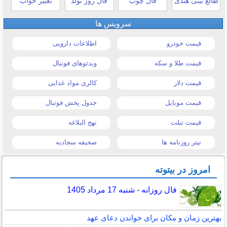
طالع بینی هندی
فال چوب
فال روز تولد
تعبیر خواب
سرویس ها
قیمت خودرو
اطلاعات دارویی
قیمت طلا و سکه
ویدئوهای فوتبال
قیمت دلار
کالری مواد غذایی
قیمت موبایل
جدول پخش فوتبال
قیمت تبلت
نهج البلاغه
تیتر روزنامه ها
صحیفه سجادیه
امروز در بیتوته
فال روزانه - شنبه 17 مرداد 1405
بهترین زمان و مکان برای خواندن دعای عهد