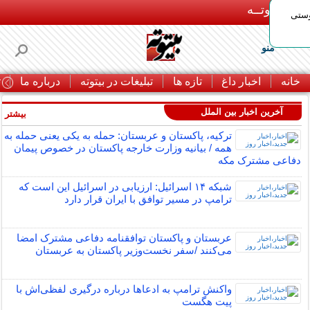
بـیتوتــه
وستی
منو
خانه
اخبار داغ
تازه ها
تبلیغات در بیتوته
درباره ما
ت
آخرین اخبار بین الملل
بیشتر »
ترکیه، پاکستان و عربستان: حمله به یکی یعنی حمله به
همه / بیانیه وزارت خارجه پاکستان در خصوص پیمان
دفاعی مشترک مکه
شبکه ۱۴ اسرائیل: ارزیابی در اسرائیل این است که
ترامپ در مسیر توافق با ایران قرار دارد
عربستان و پاکستان توافقنامه دفاعی مشترک امضا
می‌کنند /سفر نخست‌وزیر پاکستان به عربستان
واکنش ترامپ به ادعاها درباره درگیری لفظی‌اش با
پیت هگست