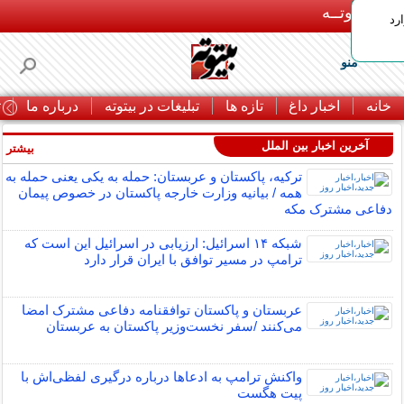
بـیتوتــه
رد
منو
خانه
اخبار داغ
تازه ها
تبلیغات در بیتوته
درباره ما
ت
آخرین اخبار بین الملل
بیشتر »
ترکیه، پاکستان و عربستان: حمله به یکی یعنی حمله به
همه / بیانیه وزارت خارجه پاکستان در خصوص پیمان
دفاعی مشترک مکه
شبکه ۱۴ اسرائیل: ارزیابی در اسرائیل این است که
ترامپ در مسیر توافق با ایران قرار دارد
عربستان و پاکستان توافقنامه دفاعی مشترک امضا
می‌کنند /سفر نخست‌وزیر پاکستان به عربستان
واکنش ترامپ به ادعاها درباره درگیری لفظی‌اش با
پیت هگست