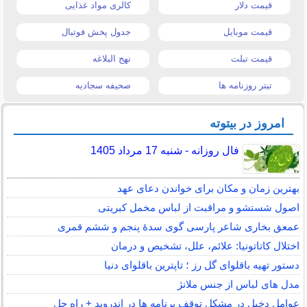
قیمت دلار
کالری مواد غذایی
قیمت موبایل
جدول پخش فوتبال
قیمت تبلت
نهج البلاغه
تیتر روزنامه ها
صحیفه سجادیه
امروز در بیتوته
فال روزانه - شنبه 17 مرداد 1405
بهترین زمان و مکان برای خواندن دعای عهد
اصول شستشو و مراقبت از لباس مخمل کبریتی
عمعق بخاری شاعر پارسی گوی سدهٔ پنجم و ششم قمری
اختلال کاتاتونیا: علائم، علل، تشخیص و درمان
دستور تهیه باقلوای گل رز ؛ تاپترین باقلوای دنیا
مدل های لباس از جنس ملانژ
عوامل دخیل در مشکل توقف برنامه ها در اندروید + راه حل