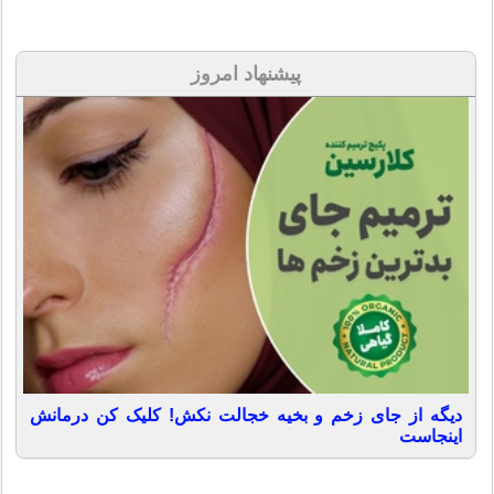
پیشنهاد امروز
دیگه از جای زخم و بخیه خجالت نکش! کلیک کن درمانش
اینجاست