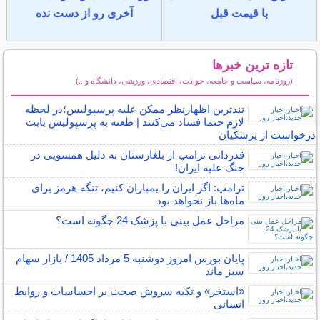
با قیمت قبل
آخری رو از دست نده
تازه ترین خبرها
(روزنامه، سیاست و جامعه، حوادث، اقتصادی، ورزشی، دانشگاه و...)
سایر خبرهای داغ
تندترین اظهارنظر ممکن علیه پرسپولیس؛در لحظه
لازم حتما فساد می‌کنند | طعنه به پرسپولیس بابت
درخواست از پزشکیان
قدردانی ترامپ از بلغارستان به دلیل همسویی در
جنگ علیه ایران!
ترامپ: اگر ایران را بمباران کنیم، تنگه هرمز برای
ماه‌ها باز نخواهد بود
مراحل عمل بینی با پزشک 24 چگونه است؟
پایان بورس امروز دوشنبه 5 مرداد 1405 / بازار سهام
سبز ماند
«استخر» و تکیه سروش صحت بر احساسات و روابط
انسانی