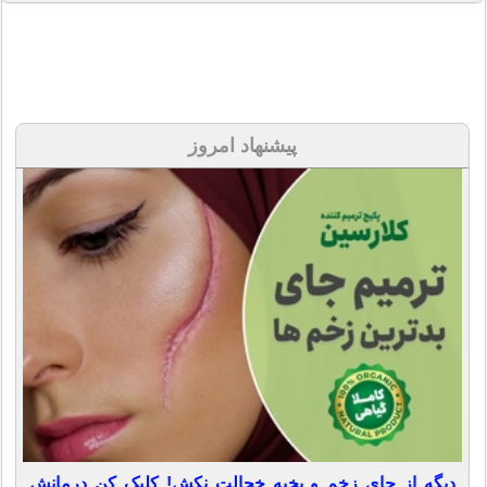
پیشنهاد امروز
دیگه از جای زخم و بخیه خجالت نکش! کلیک کن درمانش